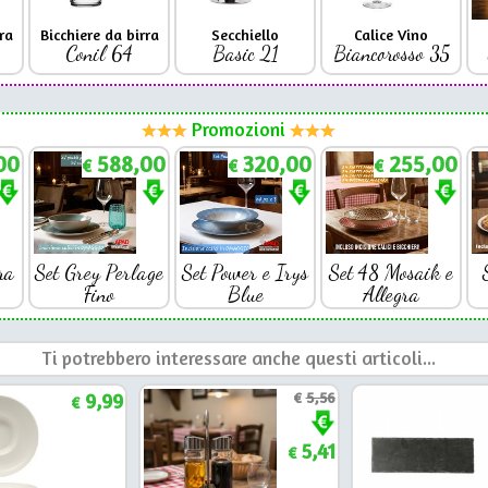
ra
Bicchiere da birra
Secchiello
Calice Vino
Conil 64
Basic 21
Biancorosso 35
Promozioni
00
588,00
320,00
255,00
€
€
€
ra
Set Grey Perlage
Set Power e Irys
Set 48 Mosaik e
Fino
Blue
Allegra
Ti potrebbero interessare anche questi articoli...
9,99
€
5,56
€
5,41
€