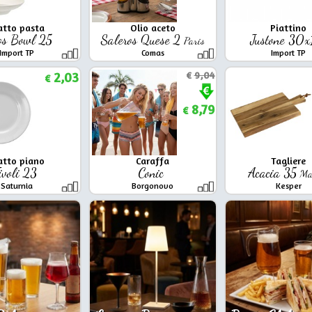
atto pasta
Olio aceto
Piattino
os Bowl 25
Saleros Quese 2
Justone 30
Paris
Import TP
Comas
Import TP
2,03
€
9,04
€
8,79
€
atto piano
Caraffa
Tagliere
ivoli 23
Conic
Acacia 35
Ma
Saturnia
Borgonovo
Kesper