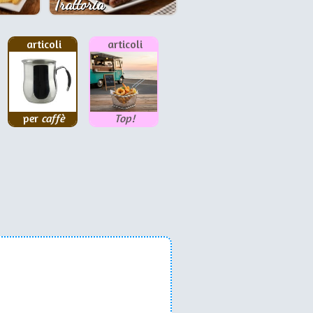
Trattoria
articoli
articoli
per
caffè
Top!