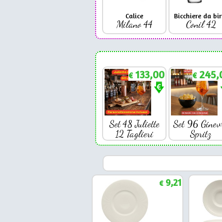
Calice
Bicchiere da bir
Milano 44
Conil 42
133,00
245,
€
€
Set 48 Juliette
Set 96 Ginev
12 Taglieri
Spritz
9,21
€