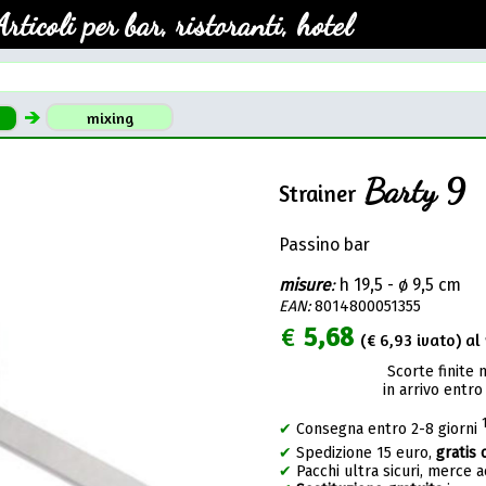
Articoli per bar, ristoranti, hotel
mixing
Barty 9
Strainer
Passino bar
misure
:
h 19,5 - ø 9,5 cm
EAN:
8014800051355
€
5,68
(€
6,93
ivato) al 
Scorte finite 
in arrivo entro
✔
Consegna entro 2-8 giorni
✔
Spedizione 15 euro,
gratis 
✔
Pacchi ultra sicuri, merce 