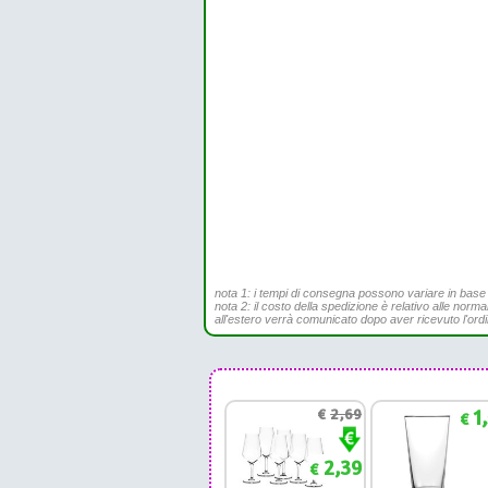
nota 1: i tempi di consegna possono variare in base all
nota 2: il costo della spedizione è relativo alle norma
all'estero verrà comunicato dopo aver ricevuto l'ord
€
2,69
1
€
2,39
€