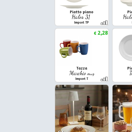
Piatto piano
Pi
Halos 31
Hal
Import TP
2,28
€
Tazza
Pi
Marchio
T
mug
Import T