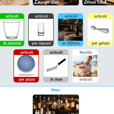
Relax
Lounge Bar
Birra Club
articoli
articoli
articoli
articoli
di
plastica
per
liquore
in
Offerta
per
gelato
articoli
articoli
Novità
per
pizza
in
inox
articoli
News