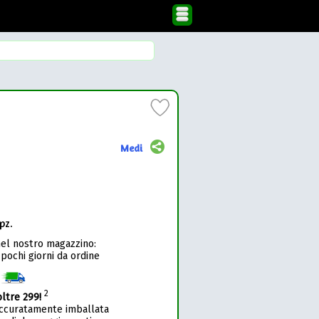
Medi
pz.
nel nostro magazzino:
 pochi giorni da ordine
1
2
oltre 299!
accuratamente imballata