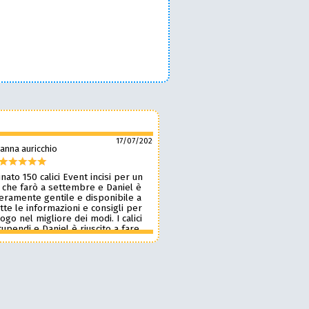
17/07/2026
anna auricchio
silvio pozzobon
nato 150 calici Event incisi per un
Daniel è fantastico! 🙌 Ci ha r
 che farò a settembre e Daniel è
bellissimi bicchieri personaliz
veramente gentile e disponibile a
nostro marchio, oltre a taglie
tte le informazioni e consigli per
ottima qualità. 🪵🍷 Lavora d
 logo nel migliore dei modi. I calici
benissimo, è super veloce ⚡ 
upendi e Daniel è riuscito a fare
onestissimi e molto competiti
n pochissimi giorni accontentandomi.
professionista che consiglia
blico le foto perché voglio sia una
assolutamente! 🔝✨
sa per i partecipanti ma aggiornerò
ensione appena passato l’evento.
 dare 10 stelle lo farei. Grazie
e alla prossima