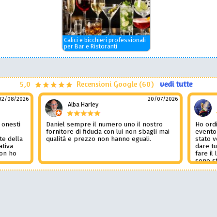
Calici e bicchieri professionali
per Bar e Ristoranti
5,0
Recensioni Google (60)
vedi tutte
02/08/2026
20/07/2026
Alba Harley
 onesti
Daniel sempre il numero uno il nostro
Ho ordi
n
fornitore di fiducia con lui non sbagli mai
evento
te della
qualità e prezzo non hanno eguali.
stato 
ativa
dare tu
Non ho
fare il
l
sono st
nza del
tutto i
i
Non pub
sorpre
la rec
Potessi
Daniel 