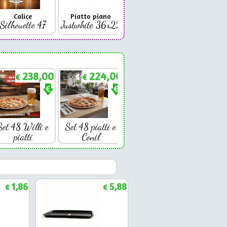
Calice
Piatto piano
Bicchiere
Bicc
Silhouette 47
Justwhite 36x22
Premium 42
Coniq
238,00
224,00
€
€
Set 48 Willi e
Set 48 piatti e
piatti
Conil
1,86
5,88
€
€