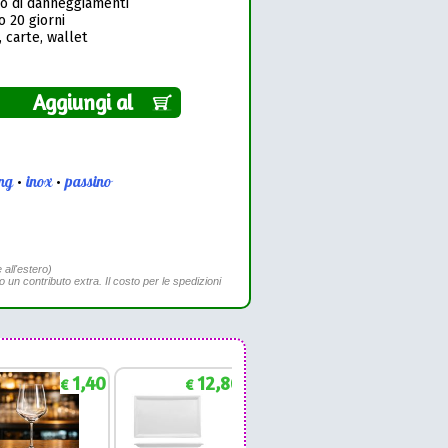
so di danneggiamenti
o 20 giorni
 carte, wallet
Aggiungi al
ng
•
inox
•
passino
 all'estero)
to un contributo extra. Il costo per le spedizioni
1,40
12,86
1,88
€
€
€