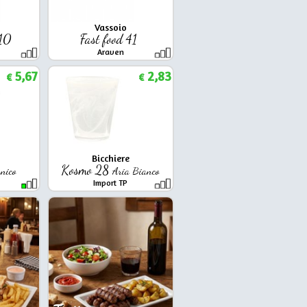
Vassoio
x10
Fast food 41
Araven
5,67
2,83
€
€
Bicchiere
Kosmo 28
nico
Aria Bianco
Import TP