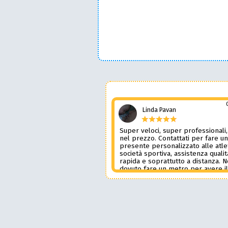
Linda Pavan
Super veloci, super professionali,
nel prezzo. Contattati per fare u
presente personalizzato alle atle
società sportiva, assistenza qualit
rapida e soprattutto a distanza. 
dovuto fare un metro per avere i
prodotto desiderato. Una assiste
genere è rara e preziosa. Credo l
contatterò ancora in futuro