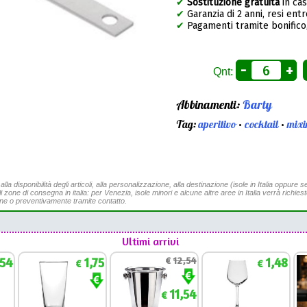
✔
Sostituzione gratuita
in ca
✔
Garanzia di 2 anni, resi entr
✔
Pagamenti tramite bonifico,
-
+
Qnt:
Abbinamenti:
Barty
Tag:
aperitivo
•
cocktail
•
mixi
a disponibilità degli articoli, alla personalizzazione, alla destinazione (isole in Italia oppure se
li zone di consegna in italia: per Venezia, isole minori e alcune altre aree in Italia verrà richies
ine o preventivamente tramite contatto.
Ultimi arrivi
,54
1,75
€
12,54
1,48
€
€
11,54
€