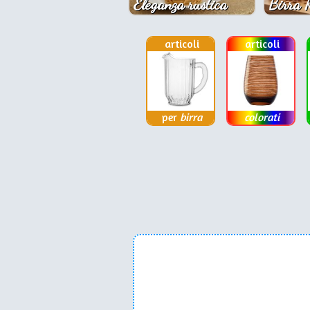
Eleganza rustica
Birra 
articoli
articoli
per
birra
colorati