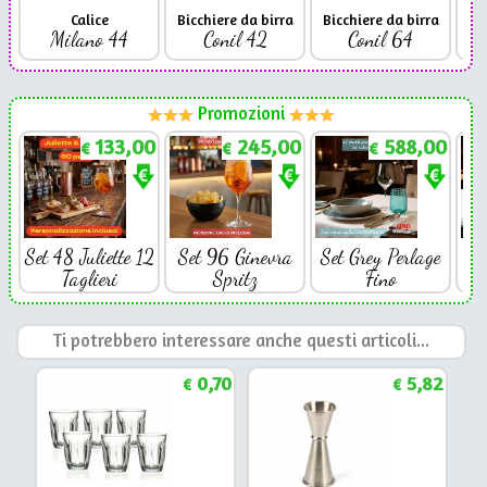
Calice
Bicchiere da birra
Bicchiere da birra
Milano 44
Conil 42
Conil 64
Promozioni
133,00
245,00
588,00
€
€
€
Set 48 Juliette 12
Set 96 Ginevra
Set Grey Perlage
Se
Taglieri
Spritz
Fino
Ti potrebbero interessare anche questi articoli...
0,70
5,82
€
€