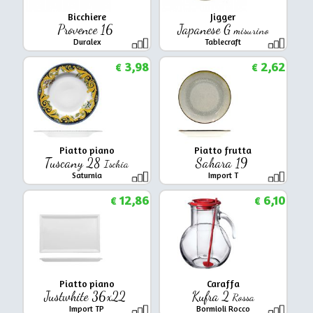
Bicchiere
Jigger
Provence 16
Japanese G
misurino
Duralex
Tablecraft
3,98
2,62
€
€
Piatto piano
Piatto frutta
Tuscany 28
Sahara 19
Ischia
Saturnia
Import T
12,86
6,10
€
€
Piatto piano
Caraffa
Justwhite 36x22
Kufra 2
Rossa
Import TP
Bormioli Rocco