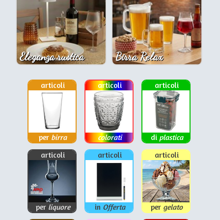
Eleganza rustica
Birra Relax
articoli
articoli
articoli
per
birra
colorati
di
plastica
articoli
articoli
articoli
per
liquore
in
Offerta
per
gelato