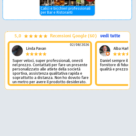
Calici e bicchieri professionali
per Bar e Ristoranti
5,0
Recensioni Google (60)
vedi tutte
02/08/2026
Linda Pavan
Alba Harley
Super veloci, super professionali, onesti
Daniel sempre il num
nel prezzo. Contattati per fare un presente
fornitore di fiducia c
personalizzato alle atlete della società
qualità e prezzo non
sportiva, assistenza qualitativa rapida e
soprattutto a distanza. Non ho dovuto fare
un metro per avere il prodotto desiderato.
Una assistenza del genere è rara e
preziosa. Credo li contatterò ancora in
futuro