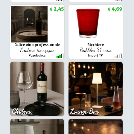
2,45
4,69
€
€
Calice vino professionale
Bicchiere
Enoteca
Bubbles 31
Bourgogne
rosso
Pasabahce
Import TP
Chateau
Lounge Bar