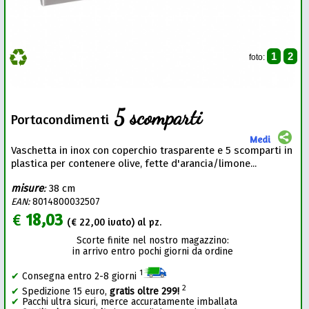
1
2
foto:
5 scomparti
Portacondimenti
Medi
Vaschetta in inox con coperchio trasparente e 5 scomparti in
plastica per contenere olive, fette d'arancia/limone...
misure
:
38 cm
EAN:
8014800032507
€
18,03
(€
22,00
ivato) al pz.
Scorte finite nel nostro magazzino:
in arrivo entro pochi giorni da ordine
1
✔
Consegna entro 2-8 giorni
2
✔
Spedizione 15 euro,
gratis oltre 299!
✔
Pacchi ultra sicuri, merce accuratamente imballata