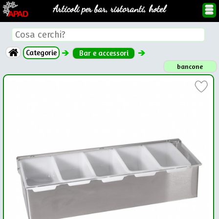
Articoli per bar, ristoranti, hotel
Categorie
Bar e accessori
bancone