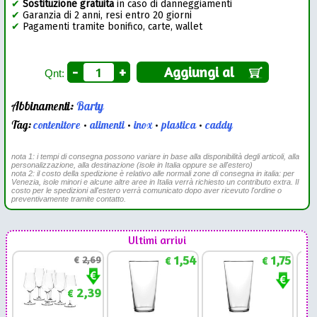
✔
Sostituzione gratuita
in caso di danneggiamenti
✔
Garanzia di 2 anni, resi entro 20 giorni
✔
Pagamenti tramite bonifico, carte, wallet
-
+
Aggiungi al
Qnt:
Abbinamenti:
Barty
Tag:
contenitore
•
alimenti
•
inox
•
plastica
•
caddy
nota 1: i tempi di consegna possono variare in base alla disponibilità degli articoli, alla
personalizzazione, alla destinazione (isole in Italia oppure se all'estero)
nota 2: il costo della spedizione è relativo alle normali zone di consegna in italia: per
Venezia, isole minori e alcune altre aree in Italia verrà richiesto un contributo extra. Il
costo per le spedizioni all'estero verrà comunicato dopo aver ricevuto l'ordine o
preventivamente tramite contatto.
Ultimi arrivi
1,54
1,75
€
2,69
€
€
2,39
€