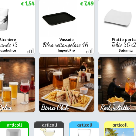
1,54
7,49
€
€
Bicchiere
Vassoio
Piatto porta
rande 13
Fibra rettangolare 46
Tokio 30x
Pasabahce
Import Pro
Saturnia
Relax
Birra Club
Red Juliette
articoli
articoli
articoli
articoli