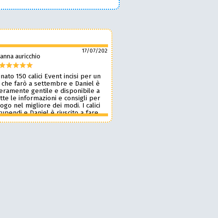
17/07/2026
anna auricchio
silvio pozzobon
nato 150 calici Event incisi per un
Daniel è fantastico! 🙌 Ci ha r
 che farò a settembre e Daniel è
bellissimi bicchieri personaliz
veramente gentile e disponibile a
nostro marchio, oltre a taglie
tte le informazioni e consigli per
ottima qualità. 🪵🍷 Lavora d
 logo nel migliore dei modi. I calici
benissimo, è super veloce ⚡ 
upendi e Daniel è riuscito a fare
onestissimi e molto competiti
n pochissimi giorni accontentandomi.
professionista che consiglia
blico le foto perché voglio sia una
assolutamente! 🔝✨
sa per i partecipanti ma aggiornerò
ensione appena passato l’evento.
 dare 10 stelle lo farei. Grazie
e alla prossima