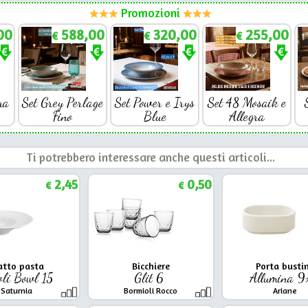
Promozioni
00
588,00
320,00
255,00
€
€
€
ra
Set Grey Perlage
Set Power e Irys
Set 48 Mosaik e
Fino
Blue
Allegra
Ti potrebbero interessare anche questi articoli...
2,45
0,50
€
€
atto pasta
Bicchiere
Porta busti
li Bowl 15
Glit 6
Allumina 
Saturnia
Bormioli Rocco
Ariane