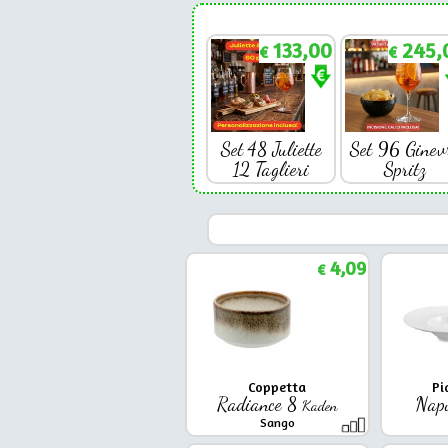
133,00
245,
€
€
Set 48 Juliette
Set 96 Ginev
12 Taglieri
Spritz
4,09
€
Coppetta
Pi
Radiance 8
Napo
Kaden
Sango