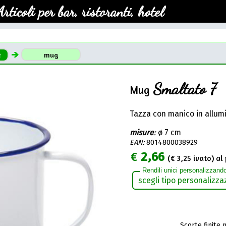
Articoli per bar, ristoranti, hotel
e
mug
Smaltato 7
Mug
Tazza con manico in allum
misure
:
ø 7 cm
EAN:
8014800038929
€
2,66
(€
3,25
ivato) al 
Rendili unici personalizzando
Scorte finite 