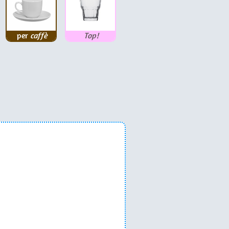
per
caffè
Top!