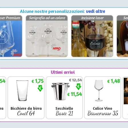
Alcune nostre personalizzazioni:
vedi altre
laser Premium
Serigrafia ad un colore
Incisione laser
Ser
Ultimi arrivi
,54
1,75
€
12,54
1,48
€
€
11,54
€
ra
Bicchiere da birra
Secchiello
Calice Vino
Conil 64
Basic 21
Biancorosso 35