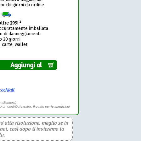
 pochi giorni da ordine
1
2
oltre 299!
accuratamente imballata
so di danneggiamenti
o 20 giorni
 carte, wallet
Aggiungi al
cocktail
 all'estero)
to un contributo extra. Il costo per le spedizioni
d alta risoluzione, meglio se in
noi, così dopo ti invieremo la
lu.