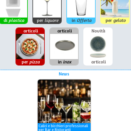
di
plastica
per
liquore
in
Offerta
per
gelato
articoli
articoli
Novità
per
pizza
in
inox
articoli
News
Calici e bicchieri professionali
per Bar e Ristoranti