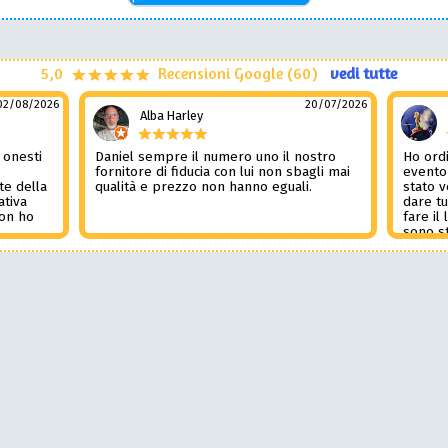
5,0
Recensioni Google (60)
vedi tutte
02/08/2026
20/07/2026
Alba Harley
 onesti
Daniel sempre il numero uno il nostro
Ho ordi
n
fornitore di fiducia con lui non sbagli mai
evento
te della
qualità e prezzo non hanno eguali.
stato 
ativa
dare tu
Non ho
fare il
l
sono st
nza del
tutto i
i
Non pub
sorpre
la rec
Potessi
Daniel 