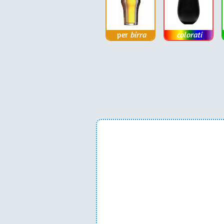
per
birra
colorati