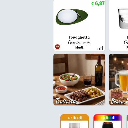
6,87
€
Tovaglietta
Goccia
G
verde
Medi
Trattoria
Birra 
articoli
articoli