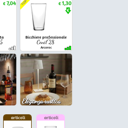
TOP
7,04
1,30
€
€
ta
Bicchiere professionale
25
Conil 28
Arcoroc
Eleganza rustica
articoli
articoli