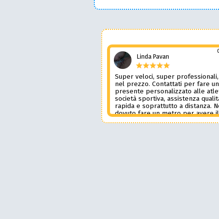
Linda Pavan
Super veloci, super professionali,
nel prezzo. Contattati per fare u
presente personalizzato alle atle
società sportiva, assistenza qualit
rapida e soprattutto a distanza. 
dovuto fare un metro per avere i
prodotto desiderato. Una assiste
genere è rara e preziosa. Credo l
contatterò ancora in futuro