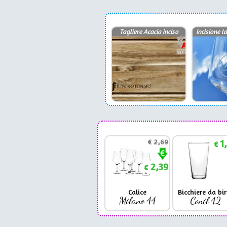
Tagliere Acacia inciso
Incisione 
€
2,69
1
€
2,39
€
Calice
Bicchiere da bir
Milano 44
Conil 42