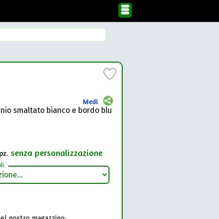
Medi
inio smaltato bianco e bordo blu
senza personalizzazione
pz.
li:
nel nostro magazzino: