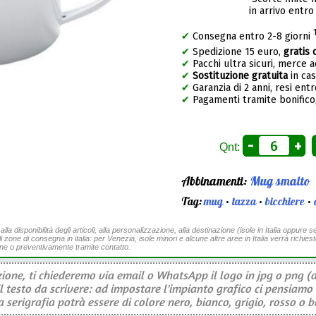
in arrivo entro
✔
Consegna entro 2-8 giorni
✔
Spedizione 15 euro,
gratis 
✔
Pacchi ultra sicuri, merce 
✔
Sostituzione gratuita
in ca
✔
Garanzia di 2 anni, resi entr
✔
Pagamenti tramite bonifico,
-
+
Qnt:
Abbinamenti:
Mug smalto
Tag:
mug
•
tazza
•
bicchiere
•
a disponibilità degli articoli, alla personalizzazione, alla destinazione (isole in Italia oppure se
li zone di consegna in italia: per Venezia, isole minori e alcune altre aree in Italia verrà richies
ine o preventivamente tramite contatto.
ione, ti chiederemo via email o WhatsApp il logo in jpg o png (a
il testo da scrivere: ad impostare l'impianto grafico ci pensiamo 
serigrafia potrà essere di colore nero, bianco, grigio, rosso o b