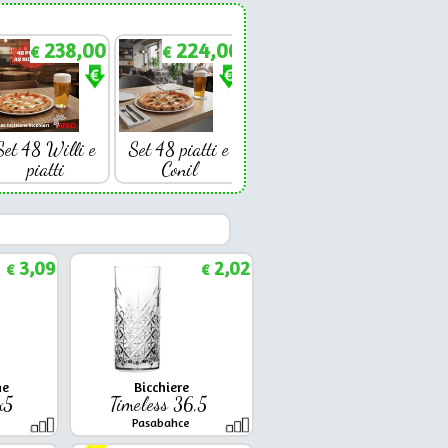
238,00
224,00
€
€
Set 48 Willi e
Set 48 piatti e
piatti
Conil
3,09
2,02
€
€
ne
Bicchiere
9x5
Timeless 36,5
Pasabahce