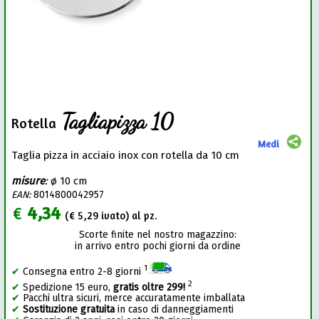
Tagliapizza 10
Rotella
Medi
Taglia pizza in acciaio inox con rotella da 10 cm
misure
:
ø 10 cm
EAN:
8014800042957
€
4,34
(€
5,29
ivato) al pz.
Scorte finite nel nostro magazzino:
in arrivo entro pochi giorni da ordine
1
✔
Consegna entro 2-8 giorni
2
✔
Spedizione 15 euro,
gratis oltre 299!
✔
Pacchi ultra sicuri, merce accuratamente imballata
✔
Sostituzione gratuita
in caso di danneggiamenti