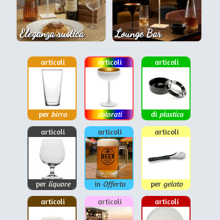
Eleganza rustica
Lounge Bar
articoli
articoli
articoli
per
birra
colorati
di
plastica
articoli
articoli
articoli
per
liquore
in
Offerta
per
gelato
articoli
articoli
articoli