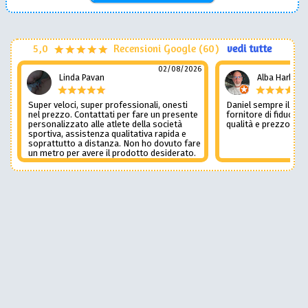
5,0
Recensioni Google (60)
vedi tutte
02/08/2026
Linda Pavan
Alba Harley
Super veloci, super professionali, onesti
Daniel sempre il num
nel prezzo. Contattati per fare un presente
fornitore di fiducia c
personalizzato alle atlete della società
qualità e prezzo non
sportiva, assistenza qualitativa rapida e
soprattutto a distanza. Non ho dovuto fare
un metro per avere il prodotto desiderato.
Una assistenza del genere è rara e
preziosa. Credo li contatterò ancora in
futuro