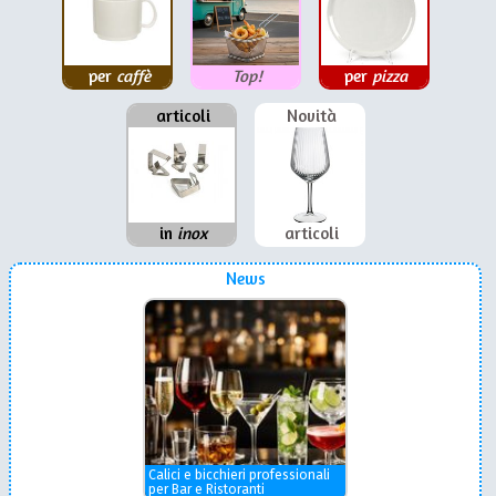
per
caffè
Top!
per
pizza
articoli
Novità
in
inox
articoli
News
Calici e bicchieri professionali
per Bar e Ristoranti