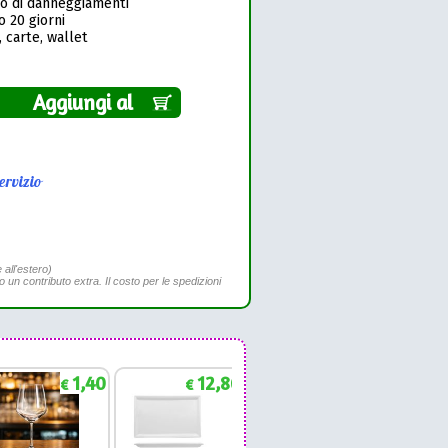
so di danneggiamenti
o 20 giorni
 carte, wallet
Aggiungi al
ervizio
 all'estero)
to un contributo extra. Il costo per le spedizioni
1,40
12,86
1,88
€
€
€