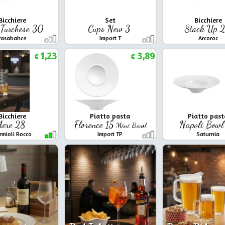
Bicchiere
Set
Bicchiere
 Turchese 30
Cups New 3
Stack Up 
Pasabahce
Import T
Arcoroc
1,23
3,89
€
€
Bicchiere
Piatto pasta
Piatto past
Aere 28
Florence 15
Napoli Bowl
Mini Bowl
rmioli Rocco
Import TP
Saturnia