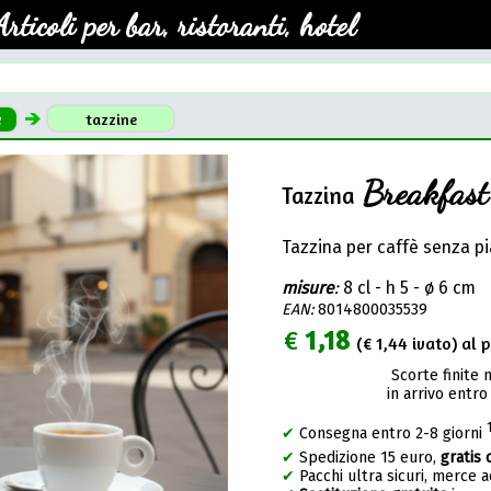
Articoli per bar, ristoranti, hotel
e
tazzine
Breakfast
Tazzina
Tazzina per caffè senza pia
misure
:
8 cl - h 5 - ø 6 cm
EAN:
8014800035539
€
1,18
(€
1,44
ivato) al p
Scorte finite 
in arrivo entro
✔
Consegna entro 2-8 giorni
✔
Spedizione 15 euro,
gratis 
✔
Pacchi ultra sicuri, merce 