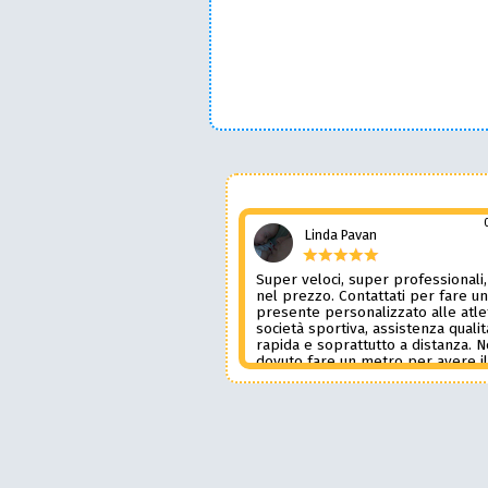
Linda Pavan
Super veloci, super professionali,
nel prezzo. Contattati per fare u
presente personalizzato alle atle
società sportiva, assistenza qualit
rapida e soprattutto a distanza. 
dovuto fare un metro per avere i
prodotto desiderato. Una assiste
genere è rara e preziosa. Credo l
contatterò ancora in futuro