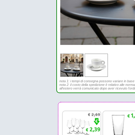
nota 1: i tempi di consegna possono variare in base all
nota 2: il costo della spedizione è relativo alle norma
all'estero verrà comunicato dopo aver ricevuto l'ord
€
2,69
1
€
2,39
€