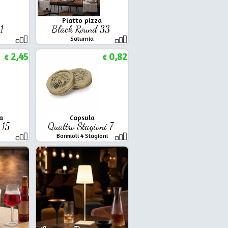
Piatto pizza
21
Black Round 33
Saturnia
2,45
0,82
€
€
a
Capsula
 15
Quattro Stagioni 7
Bormioli 4 Stagioni