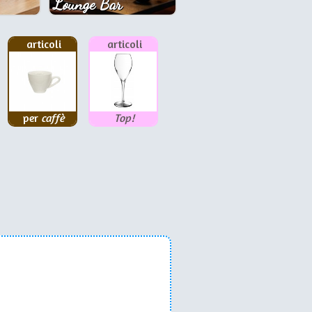
Lounge Bar
articoli
articoli
per
caffè
Top!