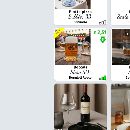
Piatto pizza
Bubbles 33
Scala
Saturnia
TOP
2,51
€
Boccale
Stern 50
Bormioli Rocco
Bo