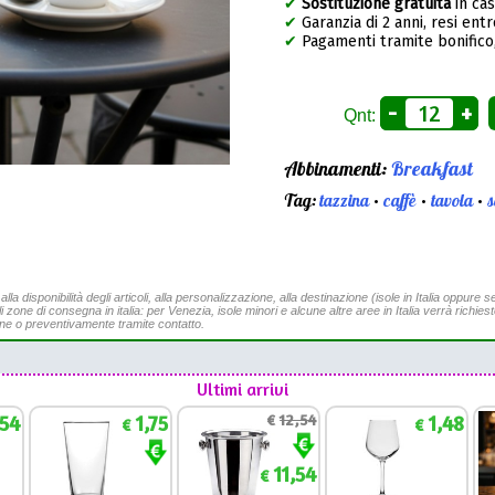
✔
Sostituzione gratuita
in ca
✔
Garanzia di 2 anni, resi entr
✔
Pagamenti tramite bonifico,
-
+
Qnt:
Abbinamenti:
Breakfast
Tag:
tazzina
•
caffè
•
tavola
•
s
a disponibilità degli articoli, alla personalizzazione, alla destinazione (isole in Italia oppure se
li zone di consegna in italia: per Venezia, isole minori e alcune altre aree in Italia verrà richies
ine o preventivamente tramite contatto.
Ultimi arrivi
,54
1,75
€
12,54
1,48
€
€
11,54
€