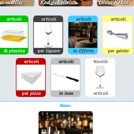
a rustica
Red Juliette
Birra Relax
articoli
articoli
articoli
articoli
di
plastica
per
liquore
in
Offerta
per
gelato
articoli
articoli
Novità
per
pizza
in
inox
articoli
News