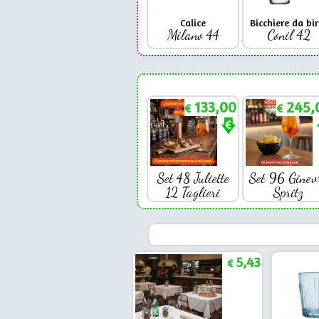
Calice
Bicchiere da bir
Milano 44
Conil 42
133,00
245,
€
€
Set 48 Juliette
Set 96 Ginev
12 Taglieri
Spritz
5,43
€