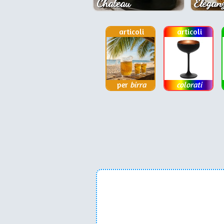
Chateau
Eleganz
articoli
articoli
per
birra
colorati