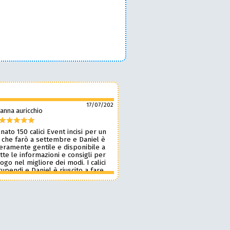
17/07/2026
anna auricchio
silvio pozzobon
nato 150 calici Event incisi per un
Daniel è fantastico! 🙌 Ci ha r
 che farò a settembre e Daniel è
bellissimi bicchieri personaliz
veramente gentile e disponibile a
nostro marchio, oltre a taglie
tte le informazioni e consigli per
ottima qualità. 🪵🍷 Lavora d
 logo nel migliore dei modi. I calici
benissimo, è super veloce ⚡ 
upendi e Daniel è riuscito a fare
onestissimi e molto competiti
n pochissimi giorni accontentandomi.
professionista che consiglia
blico le foto perché voglio sia una
assolutamente! 🔝✨
sa per i partecipanti ma aggiornerò
ensione appena passato l’evento.
 dare 10 stelle lo farei. Grazie
e alla prossima