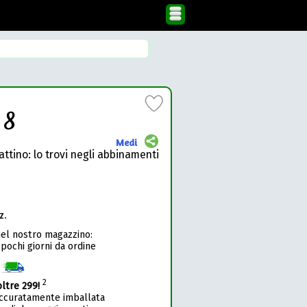
 8
Medi
ttino: lo trovi negli abbinamenti
z.
nel nostro magazzino:
 pochi giorni da ordine
1
2
oltre 299!
accuratamente imballata