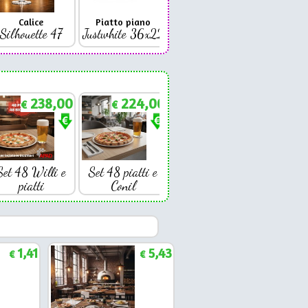
Calice
Piatto piano
Bicchiere
Bicc
Silhouette 47
Justwhite 36x22
Premium 42
Coniq
238,00
224,00
€
€
Set 48 Willi e
Set 48 piatti e
piatti
Conil
1,41
5,43
€
€