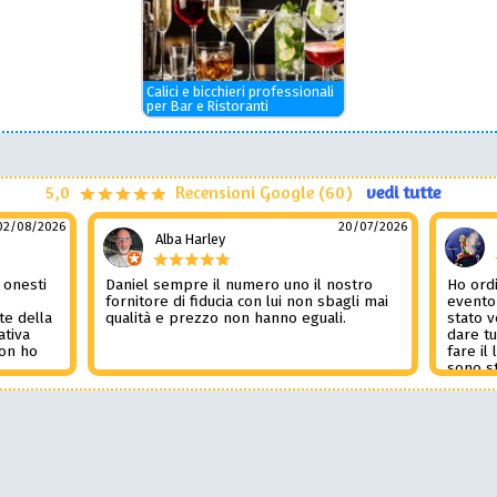
Calici e bicchieri professionali
per Bar e Ristoranti
5,0
Recensioni Google (60)
vedi tutte
02/08/2026
20/07/2026
Alba Harley
 onesti
Daniel sempre il numero uno il nostro
Ho ordi
n
fornitore di fiducia con lui non sbagli mai
evento
te della
qualità e prezzo non hanno eguali.
stato 
ativa
dare tu
Non ho
fare il
l
sono st
nza del
tutto i
i
Non pub
sorpre
la rec
Potessi
Daniel 