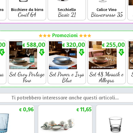
ra
Bicchiere da birra
Secchiello
Calice Vino
Conil 64
Basic 21
Biancorosso 35
Promozioni
00
588,00
320,00
255,00
€
€
€
ra
Set Grey Perlage
Set Power e Irys
Set 48 Mosaik e
Fino
Blue
Allegra
Ti potrebbero interessare anche questi articoli...
0,96
11,65
€
€