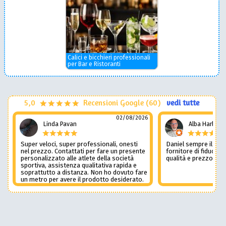
Calici e bicchieri professionali
per Bar e Ristoranti
5,0
Recensioni Google (60)
vedi tutte
02/08/2026
Linda Pavan
Alba Harley
Super veloci, super professionali, onesti
Daniel sempre il num
nel prezzo. Contattati per fare un presente
fornitore di fiducia c
personalizzato alle atlete della società
qualità e prezzo non
sportiva, assistenza qualitativa rapida e
soprattutto a distanza. Non ho dovuto fare
un metro per avere il prodotto desiderato.
Una assistenza del genere è rara e
preziosa. Credo li contatterò ancora in
futuro