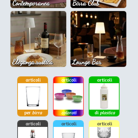
Contemporanea
Birra Club
Eleganza rustica
Lounge Bar
articoli
articoli
articoli
per
birra
colorati
di
plastica
articoli
articoli
articoli