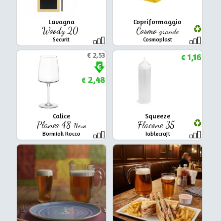
Lavagna
Copriformaggio
Woody 20
Cosmo
grande
Securit
Cosmoplast
€
2,53
1,16
€
2,48
€
Calice
Squeeze
Planeo 48
Flacone 35
Nexo
Bormioli Rocco
Tablecraft