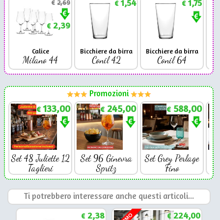
1,54
1,75
€
2,69
€
€
2,39
€
Calice
Bicchiere da birra
Bicchiere da birra
Milano 44
Conil 42
Conil 64
Promozioni
133,00
245,00
588,00
€
€
€
Set 48 Juliette 12
Set 96 Ginevra
Set Grey Perlage
Se
Taglieri
Spritz
Fino
Ti potrebbero interessare anche questi articoli...
2,38
224,00
€
€