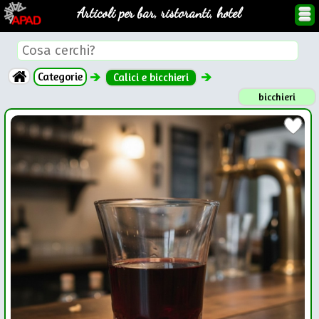
Articoli per bar, ristoranti, hotel
Categorie
Calici e bicchieri
bicchieri