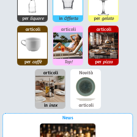
per
liquore
in
Offerta
per
gelato
articoli
articoli
articoli
per
caffè
Top!
per
pizza
articoli
Novità
in
inox
articoli
News