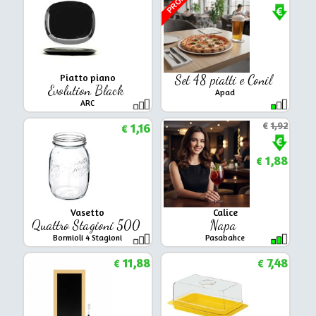
PROMO
Piatto piano
Set 48 piatti e Conil
Evolution Black
Apad
ARC
1,16
€
1,92
€
1,88
€
Vasetto
Calice
Quattro Stagioni 500
Napa
Bormioli 4 Stagioni
Pasabahce
11,88
7,48
€
€