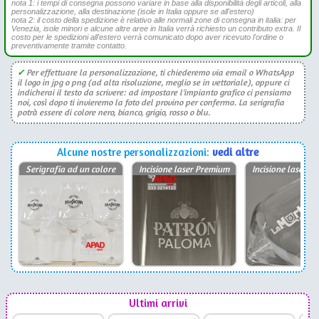
nota 1: i tempi di consegna possono variare in base alla disponibilità degli articoli, alla
personalizzazione, alla destinazione (isole in Italia oppure se all'estero)
nota 2: il costo della spedizione è relativo alle normali zone di consegna in italia: per
Venezia, isole minori e alcune altre aree in Italia verrà richiesto un contributo extra. Il
costo per le spedizioni all'estero verrà comunicato dopo aver ricevuto l'ordine o
preventivamente tramite contatto.
✓
Per effettuare la personalizzazione, ti chiederemo via email o WhatsApp
il logo in jpg o png (ad alta risoluzione, meglio se in vettoriale), oppure ci
indicherai il testo da scrivere: ad impostare l'impianto grafico ci pensiamo
noi, così dopo ti invieremo la foto del provino per conferma. La serigrafia
potrà essere di colore nero, bianco, grigio, rosso o blu.
Alcune nostre personalizzazioni:
vedi altre
Serigrafia ad un colore
Incisione laser Premium
Incisione laser P
Ultimi arrivi