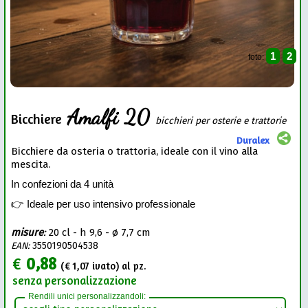
1
2
foto:
Amalfi 20
Bicchiere
bicchieri per osterie e trattorie
Duralex
Bicchiere da osteria o trattoria, ideale con il vino alla
mescita.
In confezioni da 4 unità
👉 Ideale per uso intensivo professionale
misure
:
20 cl - h 9,6 - ø 7,7 cm
EAN:
3550190504538
€
0,88
(€
1,07
ivato) al pz.
senza personalizzazione
Rendili unici personalizzandoli: