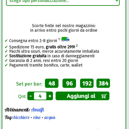
Scorte finite nel nostro magazzino:
in arrivo entro pochi giorni da ordine
1
✔
Consegna entro 2-8 giorni
2
✔
Spedizione 15 euro,
gratis oltre 299!
✔
Pacchi ultra sicuri, merce accuratamente imballata
✔
Sostituzione gratuita
in caso di danneggiamenti
✔
Garanzia di 2 anni, resi entro 20 giorni
✔
Pagamenti tramite bonifico, carte, wallet
48
96
192
384
Set per bar:
-
+
Aggiungi al
Qnt:
Abbinamenti:
Amalfi
Tag:
bicchiere
•
vino
•
acqua