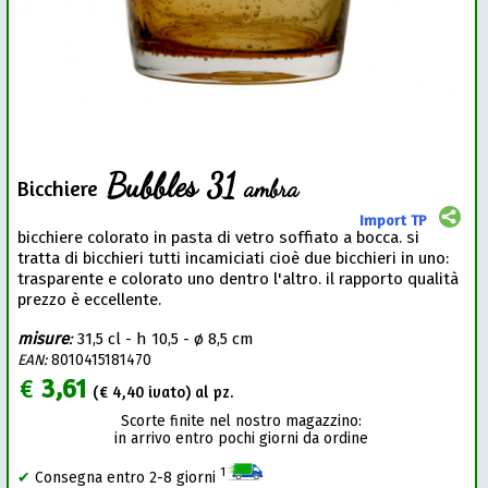
Bubbles 31
ambra
Bicchiere
Import TP
bicchiere colorato in pasta di vetro soffiato a bocca. si
tratta di bicchieri tutti incamiciati cioè due bicchieri in uno:
trasparente e colorato uno dentro l'altro. il rapporto qualità
prezzo è eccellente.
misure
:
31,5 cl - h 10,5 - ø 8,5 cm
EAN:
8010415181470
€
3,61
(€
4,40
ivato) al pz.
Scorte finite nel nostro magazzino:
in arrivo entro pochi giorni da ordine
1
✔
Consegna entro 2-8 giorni