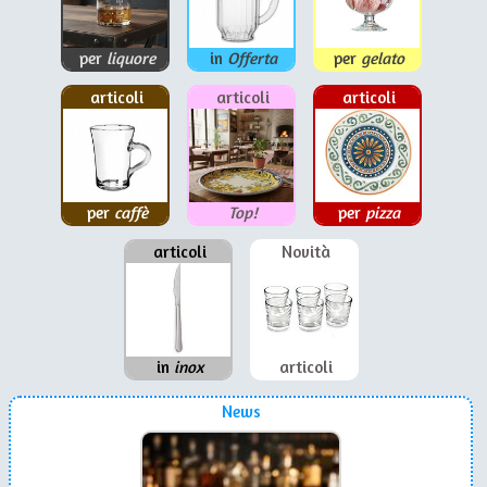
per
liquore
in
Offerta
per
gelato
articoli
articoli
articoli
per
caffè
Top!
per
pizza
articoli
Novità
in
inox
articoli
News