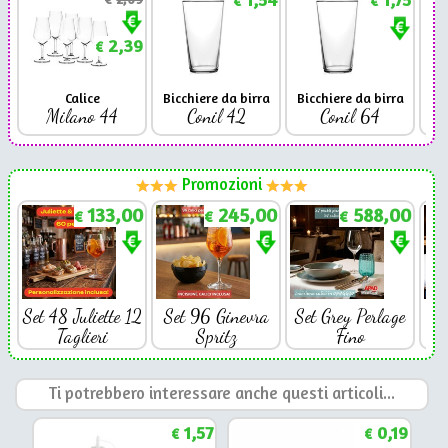
€
€
2,39
€
Calice
Bicchiere da birra
Bicchiere da birra
Milano 44
Conil 42
Conil 64
Promozioni
133,00
245,00
588,00
€
€
€
Set 48 Juliette 12
Set 96 Ginevra
Set Grey Perlage
Se
Taglieri
Spritz
Fino
Ti potrebbero interessare anche questi articoli...
1,57
0,19
€
€