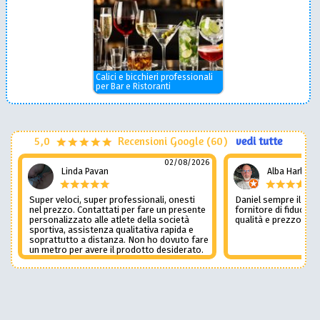
Calici e bicchieri professionali
per Bar e Ristoranti
5,0
Recensioni Google (60)
vedi tutte
02/08/2026
Linda Pavan
Alba Harley
Super veloci, super professionali, onesti
Daniel sempre il num
nel prezzo. Contattati per fare un presente
fornitore di fiducia c
personalizzato alle atlete della società
qualità e prezzo non
sportiva, assistenza qualitativa rapida e
soprattutto a distanza. Non ho dovuto fare
un metro per avere il prodotto desiderato.
Una assistenza del genere è rara e
preziosa. Credo li contatterò ancora in
futuro