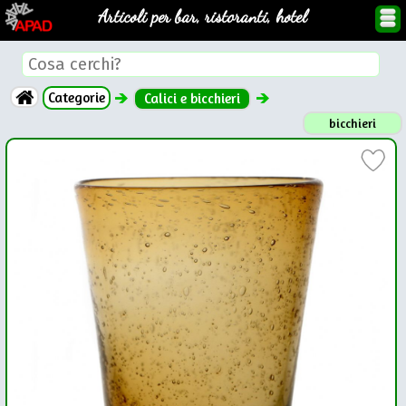
Articoli per bar, ristoranti, hotel
Categorie
Calici e bicchieri
bicchieri