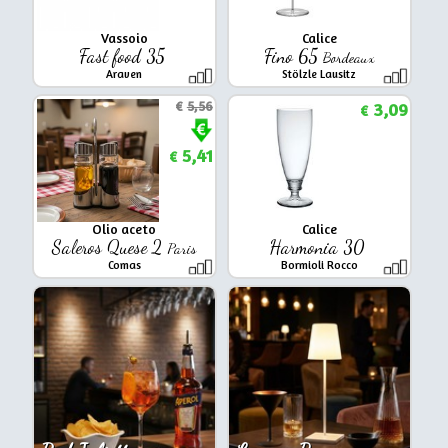
Vassoio
Calice
Fast food 35
Fino 65
Bordeaux
Araven
Stölzle Lausitz
€
5,56
3,09
€
5,41
€
Olio aceto
Calice
Saleros Quese 2
Harmonia 30
Paris
Comas
Bormioli Rocco