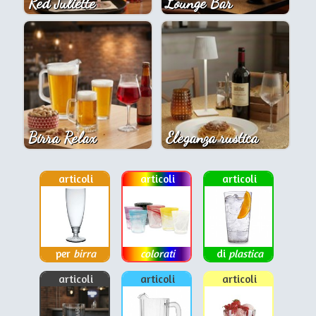
Red Juliette
Lounge Bar
Birra Relax
Eleganza rustica
articoli
articoli
articoli
per
birra
colorati
di
plastica
articoli
articoli
articoli