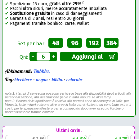
2
✔
Spedizione 15 euro,
gratis oltre 299!
✔
Pacchi ultra sicuri, merce accuratamente imballata
✔
Sostituzione gratuita
in caso di danneggiamenti
✔
Garanzia di 2 anni, resi entro 20 giorni
✔
Pagamenti tramite bonifico, carte, wallet
48
96
192
384
Set per bar:
-
+
Aggiungi al
Qnt:
Abbinamenti:
Bubbles
Tag:
bicchiere
•
acqua
•
bibita
•
colorato
nota 1: i tempi di consegna possono variare in base alla disponibilità degli articoli, alla
personalizzazione, alla destinazione (isole in Italia oppure se all'estero)
nota 2: il costo della spedizione è relativo alle normali zone di consegna in italia: per
Venezia, isole minori e alcune altre aree in Italia verrà richiesto un contributo extra. Il
costo per le spedizioni all'estero verrà comunicato dopo aver ricevuto l'ordine o
preventivamente tramite contatto.
Ultimi arrivi
1,54
1,75
€
2,69