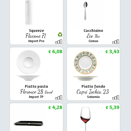
Squeeze
Cucchiaino
Flacone 71
Eco
The
Import Pro
Comas
6,08
3,43
€
€
Piatto pasta
Piatto fondo
Florence 28
Capri Ischia 23
Bowl
Import TP
Saturnia
4,28
5,39
€
€