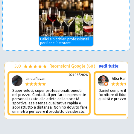
Calici e bicchieri professionali
per Bar e Ristoranti
5,0
Recensioni Google (60)
vedi tutte
02/08/2026
Linda Pavan
Alba Harley
Super veloci, super professionali, onesti
Daniel sempre il num
nel prezzo. Contattati per fare un presente
fornitore di fiducia c
personalizzato alle atlete della società
qualità e prezzo non
sportiva, assistenza qualitativa rapida e
soprattutto a distanza. Non ho dovuto fare
un metro per avere il prodotto desiderato.
Una assistenza del genere è rara e
preziosa. Credo li contatterò ancora in
futuro