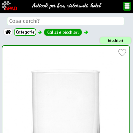
Articoli per bar, ristoranti, hotel
Categorie
Calici e bicchieri
bicchieri