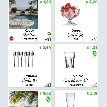
1,86
4,20
€
€
Coppa
Coppa
Martini
Sorbet 38
Brevetti Waf
ARC
0,64
1,28
€
€
Cucchiaino
Bicchiere
Alida
Casablanca 42
The
Comas
Pasabahce
4,62
2,81
€
€