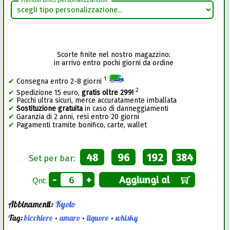
Rendili unici personalizzandoli:
Scorte finite nel nostro magazzino:
in arrivo entro pochi giorni da ordine
1
✔
Consegna entro 2-8 giorni
2
✔
Spedizione 15 euro,
gratis oltre 299!
✔
Pacchi ultra sicuri, merce accuratamente imballata
✔
Sostituzione gratuita
in caso di danneggiamenti
✔
Garanzia di 2 anni, resi entro 20 giorni
✔
Pagamenti tramite bonifico, carte, wallet
48
96
192
384
Set per bar:
-
+
Aggiungi al
Qnt:
Abbinamenti:
Kyoto
Tag:
bicchiere
•
amaro
•
liquore
•
whisky