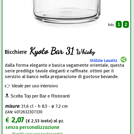
1
2
foto:
Kyoto Bar 31
Whisky
Bicchiere
Stölzle Lausitz
dalla forma elegante e basica vagamente orientale, questa
serie predilige tavole eleganti e raffinate. ottimi per il
servizio al banco nella preparazione di gustose bevande.
👉 Ideale per uso intensivo
🔝 Scelta Top per Bar e Ristoranti
misure
:
31,6 cl - h 8,5 - ø 7,2 cm
EAN:
4012632307330
€
2,07
(€
2,53
ivato) al pz.
senza personalizzazione