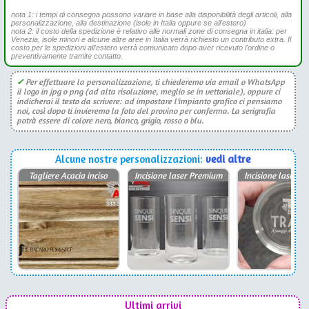
nota 1: i tempi di consegna possono variare in base alla disponibilità degli articoli, alla
personalizzazione, alla destinazione (isole in Italia oppure se all'estero)
nota 2: il costo della spedizione è relativo alle normali zone di consegna in italia: per
Venezia, isole minori e alcune altre aree in Italia verrà richiesto un contributo extra. Il
costo per le spedizioni all'estero verrà comunicato dopo aver ricevuto l'ordine o
preventivamente tramite contatto.
✓
Per effettuare la personalizzazione, ti chiederemo via email o WhatsApp
il logo in jpg o png (ad alta risoluzione, meglio se in vettoriale), oppure ci
indicherai il testo da scrivere: ad impostare l'impianto grafico ci pensiamo
noi, così dopo ti invieremo la foto del provino per conferma. La serigrafia
potrà essere di colore nero, bianco, grigio, rosso o blu.
Alcune nostre personalizzazioni:
vedi altre
Tagliere Acacia inciso
Incisione laser Premium
Incisione laser P
Ultimi arrivi