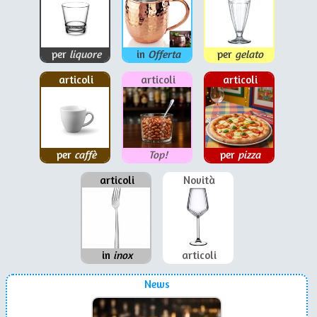
per
liquore
in
Offerta
per
gelato
articoli
articoli
articoli
per
caffè
Top!
per
pizza
articoli
Novità
in
inox
articoli
News