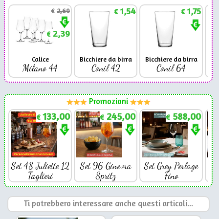
1,54
1,75
€
2,69
€
€
2,39
€
Calice
Bicchiere da birra
Bicchiere da birra
Milano 44
Conil 42
Conil 64
Promozioni
133,00
245,00
588,00
€
€
€
Set 48 Juliette 12
Set 96 Ginevra
Set Grey Perlage
Se
Taglieri
Spritz
Fino
Ti potrebbero interessare anche questi articoli...