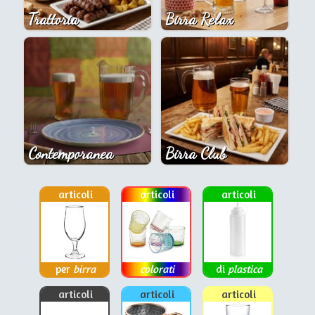
Trattoria
Birra Relax
Contemporanea
Birra Club
articoli
articoli
articoli
per
birra
colorati
di
plastica
articoli
articoli
articoli