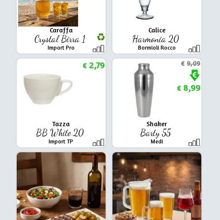
Caraffa
Calice
Crystal Birra 1
Harmonia 20
Import Pro
Bormioli Rocco
2,79
€
9,09
€
8,99
€
Tazza
Shaker
BB White 20
Barty 55
Import TP
Medi