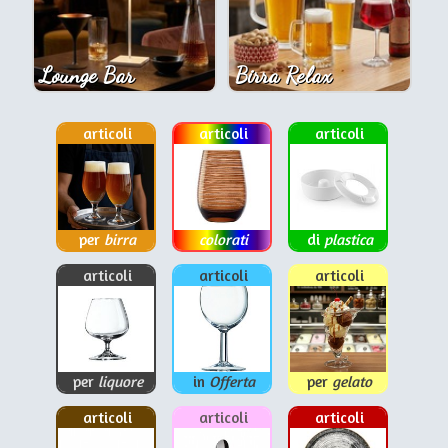
Lounge Bar
Birra Relax
articoli
articoli
articoli
per
birra
colorati
di
plastica
articoli
articoli
articoli
per
liquore
in
Offerta
per
gelato
articoli
articoli
articoli