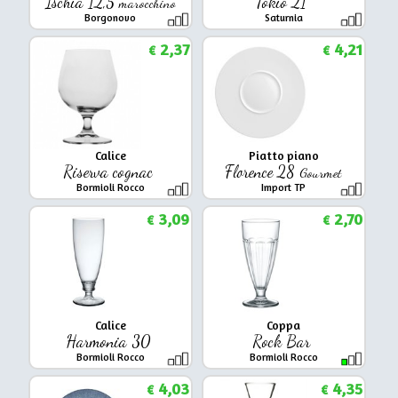
Ischia 12,5
Tokio 21
marocchino
Borgonovo
Saturnia
2,37
4,21
€
€
Calice
Piatto piano
Riserva cognac
Florence 28
Gourmet
Bormioli Rocco
Import TP
3,09
2,70
€
€
Calice
Coppa
Harmonia 30
Rock Bar
Bormioli Rocco
Bormioli Rocco
4,03
4,35
€
€