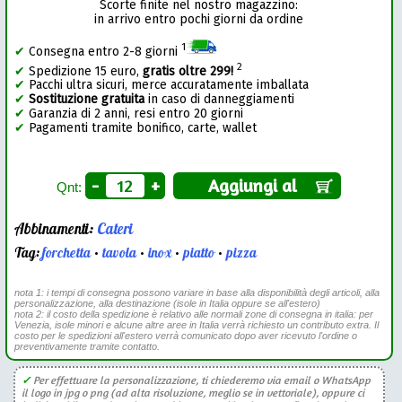
Scorte finite nel nostro magazzino:
in arrivo entro pochi giorni da ordine
1
✔
Consegna entro 2-8 giorni
2
✔
Spedizione 15 euro,
gratis oltre 299!
✔
Pacchi ultra sicuri, merce accuratamente imballata
✔
Sostituzione gratuita
in caso di danneggiamenti
✔
Garanzia di 2 anni, resi entro 20 giorni
✔
Pagamenti tramite bonifico, carte, wallet
-
+
Aggiungi al
Qnt:
Abbinamenti:
Cateri
Tag:
forchetta
•
tavola
•
inox
•
piatto
•
pizza
nota 1: i tempi di consegna possono variare in base alla disponibilità degli articoli, alla
personalizzazione, alla destinazione (isole in Italia oppure se all'estero)
nota 2: il costo della spedizione è relativo alle normali zone di consegna in italia: per
Venezia, isole minori e alcune altre aree in Italia verrà richiesto un contributo extra. Il
costo per le spedizioni all'estero verrà comunicato dopo aver ricevuto l'ordine o
preventivamente tramite contatto.
✓
Per effettuare la personalizzazione, ti chiederemo via email o WhatsApp
il logo in jpg o png (ad alta risoluzione, meglio se in vettoriale), oppure ci