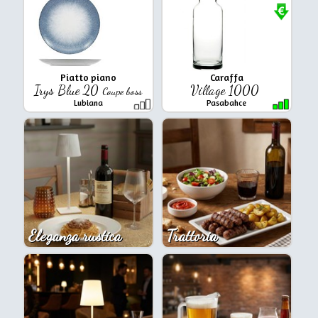
Piatto piano
Caraffa
Irys Blue 20
Village 1000
Coupe boss
Lubiana
Pasabahce
Eleganza rustica
Trattoria