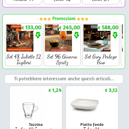
Promozioni
133,00
245,00
588,00
€
€
€
Set 48 Juliette 12
Set 96 Ginevra
Set Grey Perlage
Se
Taglieri
Spritz
Fino
Ti potrebbero interessare anche questi articoli...
1,24
3,12
€
€
Tazzina
Piatto fondo