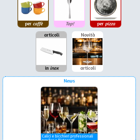
per
caffè
Top!
per
pizza
articoli
Novità
in
inox
articoli
News
Calici e bicchieri professionali