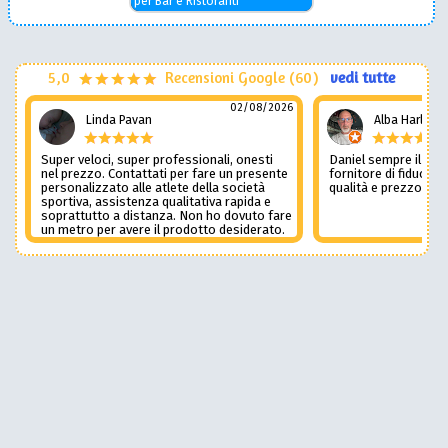
per Bar e Ristoranti
5,0
Recensioni Google (60)
vedi tutte
02/08/2026
Linda Pavan
Alba Harley
Super veloci, super professionali, onesti
Daniel sempre il num
nel prezzo. Contattati per fare un presente
fornitore di fiducia c
personalizzato alle atlete della società
qualità e prezzo non
sportiva, assistenza qualitativa rapida e
soprattutto a distanza. Non ho dovuto fare
un metro per avere il prodotto desiderato.
Una assistenza del genere è rara e
preziosa. Credo li contatterò ancora in
futuro