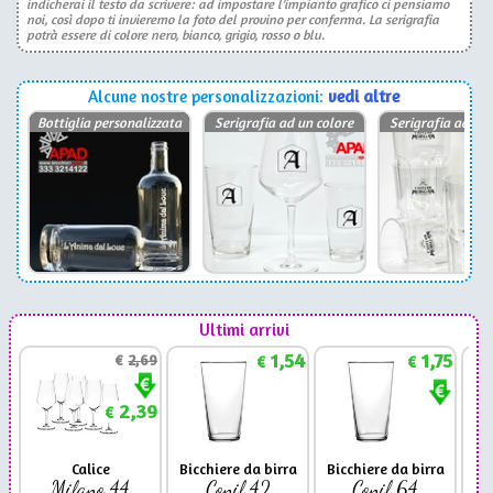
indicherai il testo da scrivere: ad impostare l'impianto grafico ci pensiamo
noi, così dopo ti invieremo la foto del provino per conferma. La serigrafia
potrà essere di colore nero, bianco, grigio, rosso o blu.
Alcune nostre personalizzazioni:
vedi altre
Bottiglia personalizzata
Serigrafia ad un colore
Serigrafia ad un 
Ultimi arrivi
1,54
1,75
€
2,69
€
€
2,39
€
Calice
Bicchiere da birra
Bicchiere da birra
Milano 44
Conil 42
Conil 64