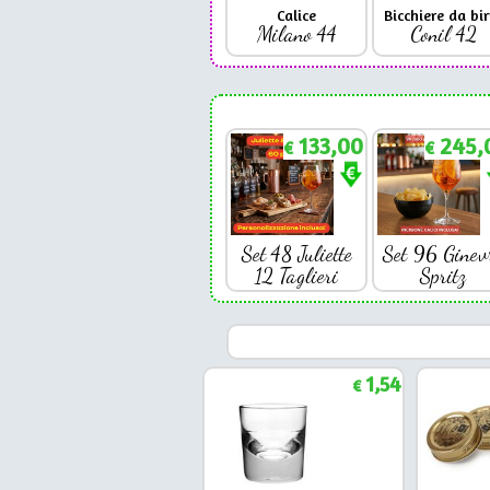
Calice
Bicchiere da bir
Milano 44
Conil 42
133,00
245,
€
€
Set 48 Juliette
Set 96 Ginev
12 Taglieri
Spritz
1,54
€