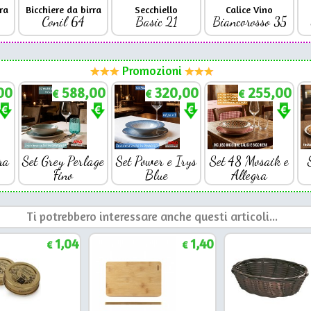
ra
Bicchiere da birra
Secchiello
Calice Vino
Conil 64
Basic 21
Biancorosso 35
Promozioni
00
588,00
320,00
255,00
€
€
€
ra
Set Grey Perlage
Set Power e Irys
Set 48 Mosaik e
Fino
Blue
Allegra
Ti potrebbero interessare anche questi articoli...
1,04
1,40
€
€