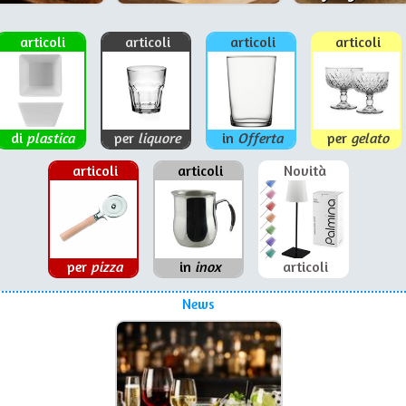
articoli
articoli
articoli
articoli
di
plastica
per
liquore
in
Offerta
per
gelato
articoli
articoli
Novità
per
pizza
in
inox
articoli
News