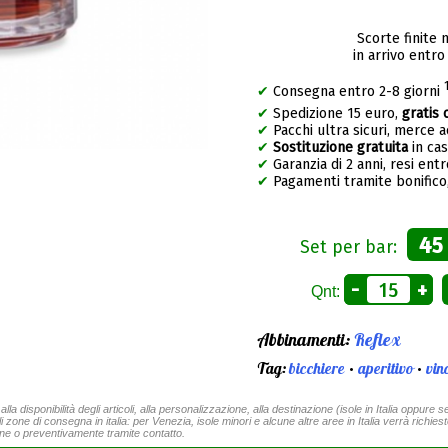
Scorte finite 
in arrivo entro
✔
Consegna entro 2-8 giorni
✔
Spedizione 15 euro,
gratis 
✔
Pacchi ultra sicuri, merce 
✔
Sostituzione gratuita
in ca
✔
Garanzia di 2 anni, resi entr
✔
Pagamenti tramite bonifico,
45
Set per bar:
-
+
Qnt:
Abbinamenti:
Reflex
Tag:
bicchiere
•
aperitivo
•
vin
a disponibilità degli articoli, alla personalizzazione, alla destinazione (isole in Italia oppure se
li zone di consegna in italia: per Venezia, isole minori e alcune altre aree in Italia verrà richies
ine o preventivamente tramite contatto.