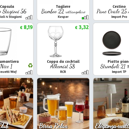
Capsula
Tagliere
Cestino
o Stagioni 56
Bamboo 22
Pane Ovale 25
rettangolare
ioli 4 Stagioni
Kesper
Import Pro
8,19
3,32
€
€
umantiera
Coppa da cocktail
Piatto pian
Nice 1
Alkemist 58
Stromboli 21
N
revetti Waf
RCR
Import TP
Club
Birra Relax
Eleganza rusti