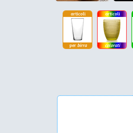
articoli
articoli
per
birra
colorati