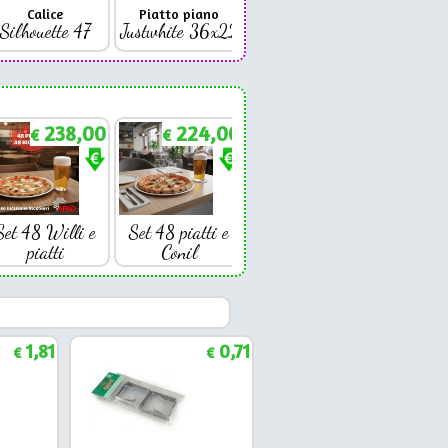
Calice
Piatto piano
Bicchiere
Bicc
Silhouette 47
Justwhite 36x22
Premium 42
Coniq
238,00
224,00
€
€
Set 48 Willi e
Set 48 piatti e
piatti
Conil
1,81
0,71
€
€