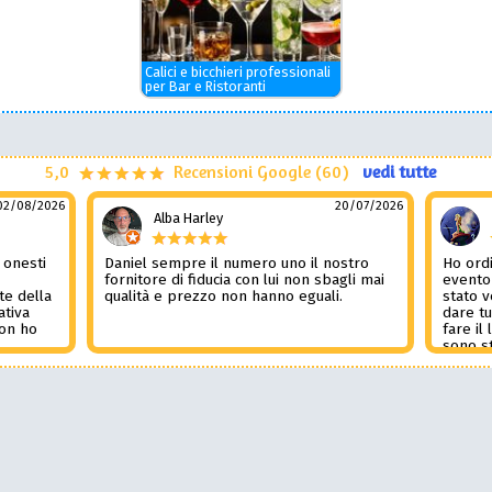
Calici e bicchieri professionali
per Bar e Ristoranti
5,0
Recensioni Google (60)
vedi tutte
02/08/2026
20/07/2026
Alba Harley
 onesti
Daniel sempre il numero uno il nostro
Ho ordi
n
fornitore di fiducia con lui non sbagli mai
evento
te della
qualità e prezzo non hanno eguali.
stato 
ativa
dare tu
Non ho
fare il
l
sono st
nza del
tutto i
i
Non pub
sorpre
la rec
Potessi
Daniel 