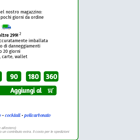
nel nostro magazzino:
 pochi giorni da ordine
1
2
oltre 299!
accuratamente imballata
so di danneggiamenti
o 20 giorni
 carte, wallet
90
180
360
Aggiungi al
o
•
cocktail
•
policarbonato
 all'estero)
to un contributo extra. Il costo per le spedizioni