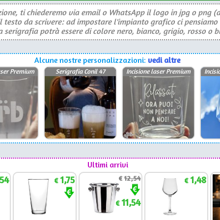
ione, ti chiederemo via email o WhatsApp il logo in jpg o png (a
il testo da scrivere: ad impostare l'impianto grafico ci pensiamo 
serigrafia potrà essere di colore nero, bianco, grigio, rosso o b
Alcune nostre personalizzazioni:
vedi altre
laser Premium
Serigrafia Conil 47
Incisione laser Premium
Incis
Ultimi arrivi
,54
1,75
€
12,54
1,48
€
€
11,54
€