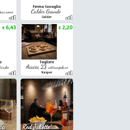
Ferma tovaglia
Calder Grande
marrone
Calder
6,43
2,20
€
€
o
Tagliere
Acacia 23
ordic
rettangolare
Kesper
ca
Red Juliette