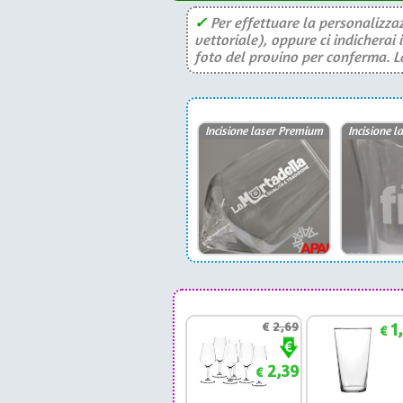
✓
Per effettuare la personalizzaz
vettoriale), oppure ci indicherai 
foto del provino per conferma. La 
Incisione laser Premium
Incisione 
€
2,69
1
€
2,39
€