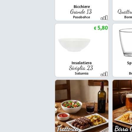
Bicchiere
Grande 13
Quattr
Pasabahce
Borm
5,80
€
Insalatiera
Sp
Siviglia 23
Saturnia
B
Trattoria
Birra 