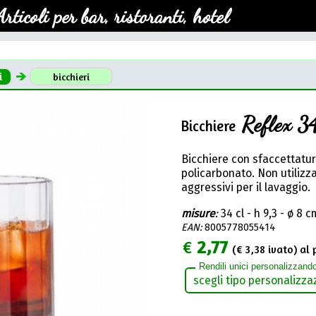
Articoli per bar, ristoranti, hotel
i
bicchieri
Reflex 3
Bicchiere
Bicchiere con sfaccettature,
policarbonato. Non utilizz
aggressivi per il lavaggio.
misure
:
34 cl - h 9,3 - ø 8 c
EAN:
8005778055414
€
2,77
(€
3,38
ivato) al 
Rendili unici personalizzando