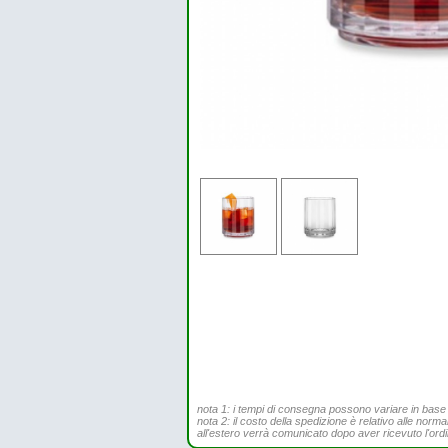
nota 1: i tempi di consegna possono variare in base all
nota 2: il costo della spedizione è relativo alle norma
all'estero verrà comunicato dopo aver ricevuto l'ord