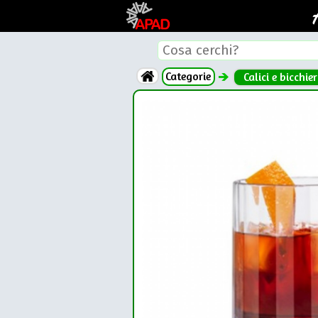
Categorie
Calici e bicchier