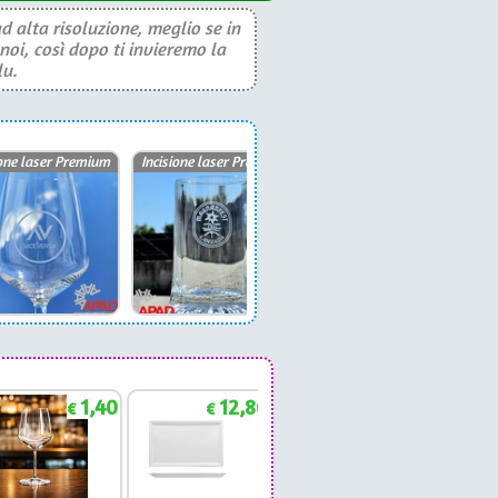
d alta risoluzione, meglio se in
noi, così dopo ti invieremo la
lu.
ione laser Premium
Incisione laser Premium
Incisione laser Premium
1,40
12,86
1,88
€
€
€