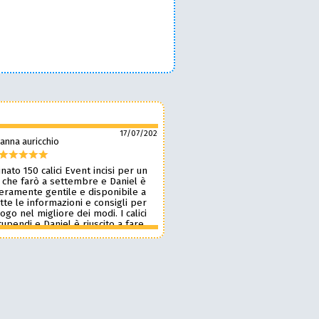
17/07/2026
anna auricchio
silvio pozzobon
nato 150 calici Event incisi per un
Daniel è fantastico! 🙌 Ci ha r
 che farò a settembre e Daniel è
bellissimi bicchieri personaliz
veramente gentile e disponibile a
nostro marchio, oltre a taglie
tte le informazioni e consigli per
ottima qualità. 🪵🍷 Lavora d
 logo nel migliore dei modi. I calici
benissimo, è super veloce ⚡ 
upendi e Daniel è riuscito a fare
onestissimi e molto competiti
n pochissimi giorni accontentandomi.
professionista che consiglia
blico le foto perché voglio sia una
assolutamente! 🔝✨
sa per i partecipanti ma aggiornerò
ensione appena passato l’evento.
 dare 10 stelle lo farei. Grazie
e alla prossima