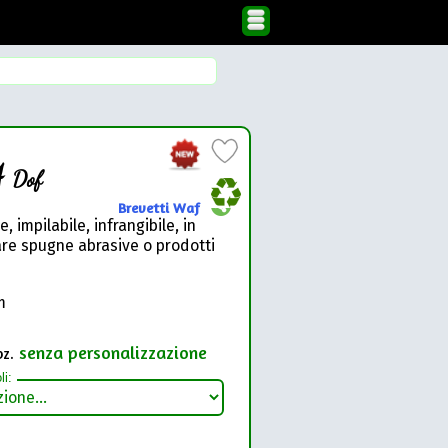
4
Dof
Brevetti Waf
 impilabile, infrangibile, in
are spugne abrasive o prodotti
m
senza personalizzazione
pz.
li: