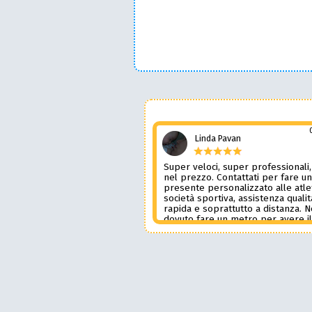
Linda Pavan
Super veloci, super professionali,
nel prezzo. Contattati per fare u
presente personalizzato alle atle
società sportiva, assistenza qualit
rapida e soprattutto a distanza. 
dovuto fare un metro per avere i
prodotto desiderato. Una assiste
genere è rara e preziosa. Credo l
contatterò ancora in futuro