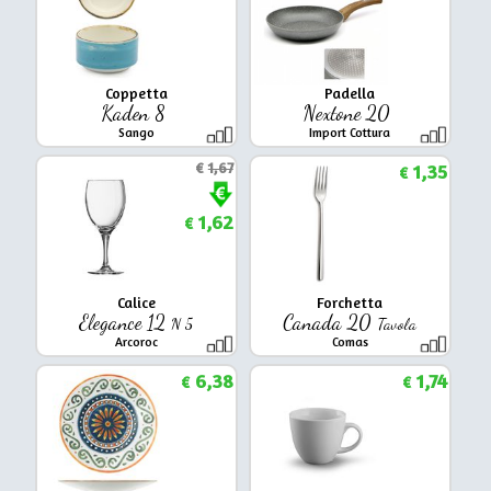
Coppetta
Padella
Kaden 8
Nextone 20
Sango
Import Cottura
€
1,67
1,35
€
1,62
€
Calice
Forchetta
Elegance 12
Canada 20
N 5
Tavola
Arcoroc
Comas
6,38
1,74
€
€