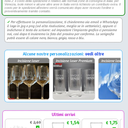
nota 2: il costo della spedizione è relativo alle normali zone di consegna in italia: per
Venezia, isole minori e alcune altre aree in Italia verrà richiesto un contributo extra. Il
costo per le spedizioni all'estero verrà comunicato dopo aver ricevuto l'ordine o
preventivamente tramite contatto.
✓
Per effettuare la personalizzazione, ti chiederemo via email o WhatsApp
il logo in jpg o png (ad alta risoluzione, meglio se in vettoriale), oppure ci
indicherai il testo da scrivere: ad impostare l'impianto grafico ci pensiamo
noi, così dopo ti invieremo la foto del provino per conferma. La serigrafia
potrà essere di colore nero, bianco, grigio, rosso o blu.
Alcune nostre personalizzazioni:
vedi altre
Incisione laser
Incisione laser Premium
Incisione laser P
Ultimi arrivi
1,54
1,75
€
2,69
€
€