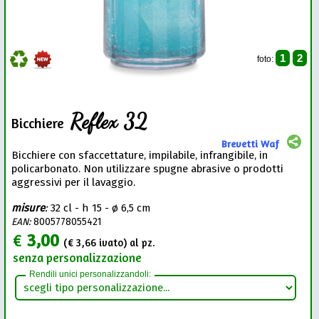
1
2
foto:
Reflex 32
Bicchiere
Brevetti Waf
Bicchiere con sfaccettature, impilabile, infrangibile, in
policarbonato. Non utilizzare spugne abrasive o prodotti
aggressivi per il lavaggio.
misure
:
32 cl - h 15 - ø 6,5 cm
EAN:
8005778055421
€
3,00
(€
3,66
ivato) al pz.
senza personalizzazione
Rendili unici personalizzandoli: