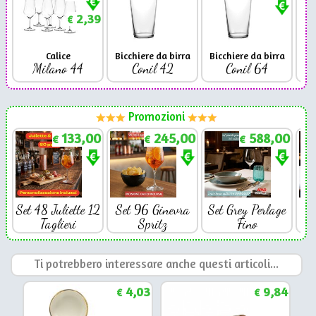
2,39
€
Calice
Bicchiere da birra
Bicchiere da birra
Milano 44
Conil 42
Conil 64
Promozioni
133,00
245,00
588,00
€
€
€
Set 48 Juliette 12
Set 96 Ginevra
Set Grey Perlage
Se
Taglieri
Spritz
Fino
Ti potrebbero interessare anche questi articoli...
4,03
9,84
€
€