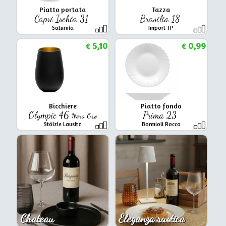
Piatto portata
Tazza
Capri Ischia 31
Brasilia 18
Saturnia
Import TP
5,10
0,99
€
€
Bicchiere
Piatto fondo
Olympic 46
Prima 23
Nero Oro
Stölzle Lausitz
Bormioli Rocco
Chateau
Eleganza rustica