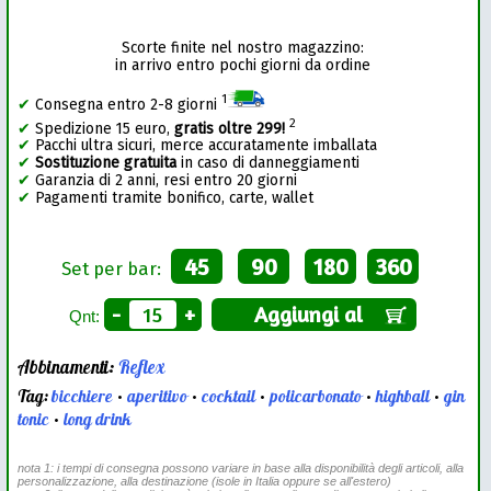
Scorte finite nel nostro magazzino:
in arrivo entro pochi giorni da ordine
1
✔
Consegna entro 2-8 giorni
2
✔
Spedizione 15 euro,
gratis oltre 299!
✔
Pacchi ultra sicuri, merce accuratamente imballata
✔
Sostituzione gratuita
in caso di danneggiamenti
✔
Garanzia di 2 anni, resi entro 20 giorni
✔
Pagamenti tramite bonifico, carte, wallet
45
90
180
360
Set per bar:
-
+
Aggiungi al
Qnt:
Abbinamenti:
Reflex
Tag:
bicchiere
•
aperitivo
•
cocktail
•
policarbonato
•
highball
•
gin
tonic
•
long drink
nota 1: i tempi di consegna possono variare in base alla disponibilità degli articoli, alla
personalizzazione, alla destinazione (isole in Italia oppure se all'estero)