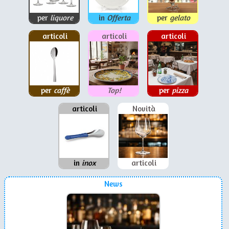
per
liquore
in
Offerta
per
gelato
articoli
articoli
articoli
per
caffè
Top!
per
pizza
articoli
Novità
in
inox
articoli
News