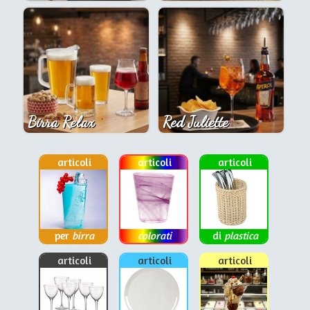
Birra Relax
Red Juliette
articoli
articoli
articoli
per
birra
colorati
di
plastica
articoli
articoli
articoli