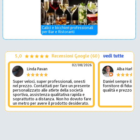
Calici e bicchieri professionali
per Bar e Ristoranti
5,0
Recensioni Google (60)
vedi tutte
02/08/2026
Linda Pavan
Alba Harley
Super veloci, super professionali, onesti
Daniel sempre il num
nel prezzo. Contattati per fare un presente
fornitore di fiducia c
personalizzato alle atlete della società
qualità e prezzo non
sportiva, assistenza qualitativa rapida e
soprattutto a distanza. Non ho dovuto fare
un metro per avere il prodotto desiderato.
Una assistenza del genere è rara e
preziosa. Credo li contatterò ancora in
futuro