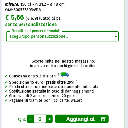
misure
:
150 cl - h 21,2 - ø 18 cm
EAN:
8005778054516
€
5,66
(€
6,91
ivato) al pz.
senza personalizzazione
Rendili unici personalizzandoli:
Scorte finite nel nostro magazzino:
in arrivo entro pochi giorni da ordine
1
✔
Consegna entro 2-8 giorni
2
✔
Spedizione 15 euro,
gratis oltre 299!
✔
Pacchi ultra sicuri, merce accuratamente imballata
✔
Sostituzione gratuita
in caso di danneggiamenti
✔
Garanzia di 2 anni, resi entro 20 giorni
✔
Pagamenti tramite bonifico, carte, wallet
-
+
Aggiungi al
Qnt: