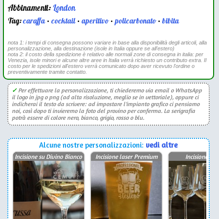
Abbinamenti:
London
Tag:
caraffa
•
cocktail
•
aperitivo
•
policarbonato
•
bibita
nota 1: i tempi di consegna possono variare in base alla disponibilità degli articoli, alla
personalizzazione, alla destinazione (isole in Italia oppure se all'estero)
nota 2: il costo della spedizione è relativo alle normali zone di consegna in italia: per
Venezia, isole minori e alcune altre aree in Italia verrà richiesto un contributo extra. Il
costo per le spedizioni all'estero verrà comunicato dopo aver ricevuto l'ordine o
preventivamente tramite contatto.
✓
Per effettuare la personalizzazione, ti chiederemo via email o WhatsApp
il logo in jpg o png (ad alta risoluzione, meglio se in vettoriale), oppure ci
indicherai il testo da scrivere: ad impostare l'impianto grafico ci pensiamo
noi, così dopo ti invieremo la foto del provino per conferma. La serigrafia
potrà essere di colore nero, bianco, grigio, rosso o blu.
Alcune nostre personalizzazioni:
vedi altre
Incisione su Divino Bianco
Incisione laser Premium
Incisione las