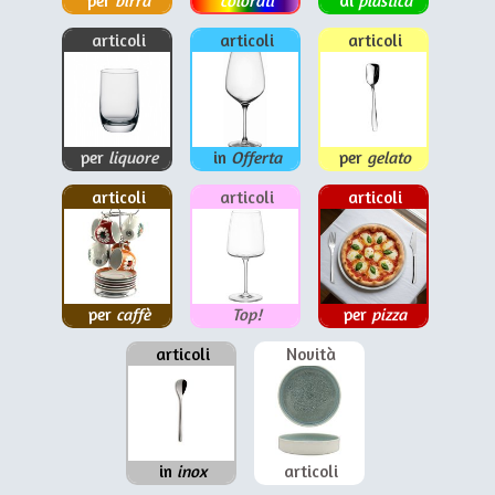
per
birra
colorati
di
plastica
articoli
articoli
articoli
per
liquore
in
Offerta
per
gelato
articoli
articoli
articoli
per
caffè
Top!
per
pizza
articoli
Novità
in
inox
articoli