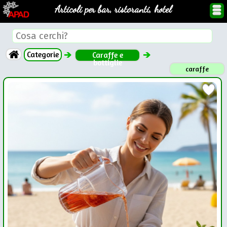
Articoli per bar, ristoranti, hotel
Categorie
Caraffe e
bottiglie
caraffe