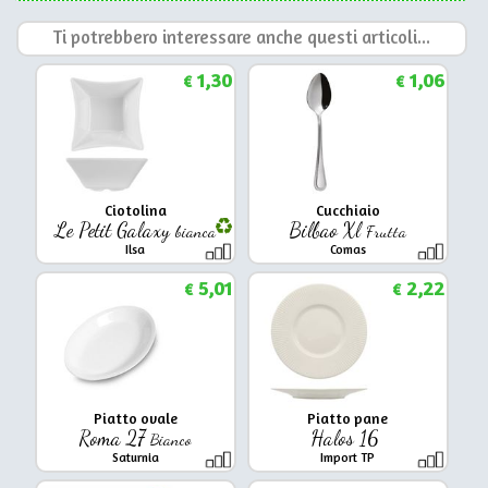
Ti potrebbero interessare anche questi articoli...
1,30
1,06
€
€
Ciotolina
Cucchiaio
Le Petit Galaxy
Bilbao Xl
bianca
Frutta
Ilsa
Comas
5,01
2,22
€
€
Piatto ovale
Piatto pane
Roma 27
Halos 16
Bianco
Saturnia
Import TP