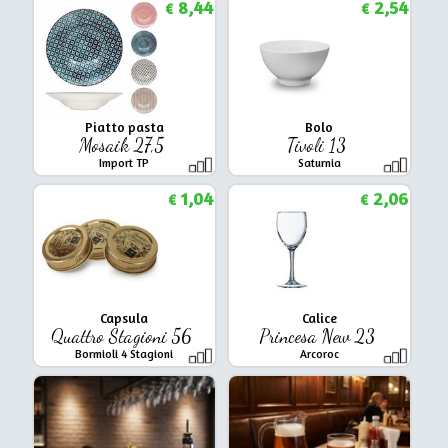
8,44
2,54
€
€
Piatto pasta
Bolo
Mosaik 27,5
Tivoli 13
Import TP
Saturnia
1,04
2,06
€
€
Capsula
Calice
Quattro Stagioni 56
Princesa New 23
Bormioli 4 Stagioni
Arcoroc