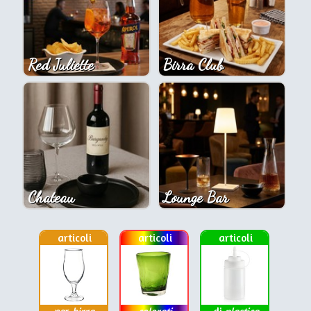
Red Juliette
Birra Club
Chateau
Lounge Bar
articoli
articoli
articoli