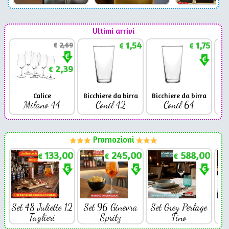
Ultimi arrivi
1,54
1,75
€
2,69
€
€
2,39
€
Calice
Bicchiere da birra
Bicchiere da birra
Milano 44
Conil 42
Conil 64
Promozioni
133,00
245,00
588,00
€
€
€
Set 48 Juliette 12
Set 96 Ginevra
Set Grey Perlage
Se
Taglieri
Spritz
Fino