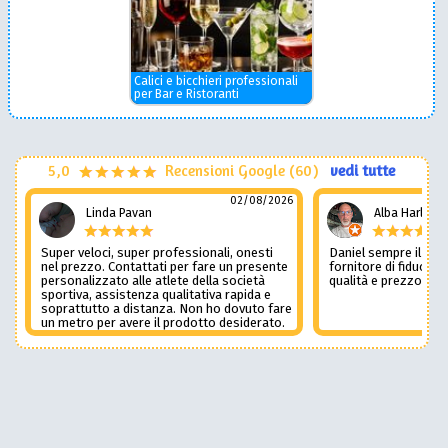
Calici e bicchieri professionali
per Bar e Ristoranti
5,0
Recensioni Google (60)
vedi tutte
02/08/2026
Linda Pavan
Alba Harley
Super veloci, super professionali, onesti
Daniel sempre il num
nel prezzo. Contattati per fare un presente
fornitore di fiducia c
personalizzato alle atlete della società
qualità e prezzo non
sportiva, assistenza qualitativa rapida e
soprattutto a distanza. Non ho dovuto fare
un metro per avere il prodotto desiderato.
Una assistenza del genere è rara e
preziosa. Credo li contatterò ancora in
futuro