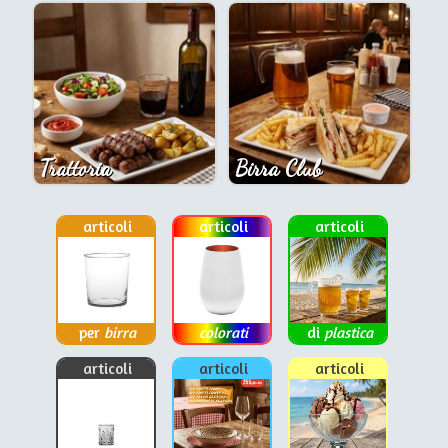
Trattoria
Birra Club
articoli
articoli
articoli
per
birra
colorati
di
plastica
articoli
articoli
articoli