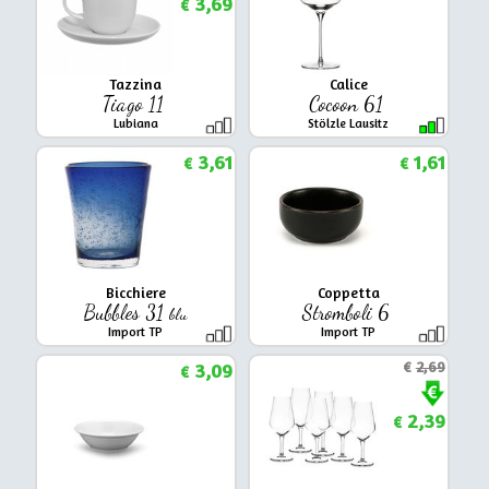
3,69
€
Tazzina
Calice
Tiago 11
Cocoon 61
Lubiana
Stölzle Lausitz
3,61
1,61
€
€
Bicchiere
Coppetta
Bubbles 31
Stromboli 6
blu
Import TP
Import TP
3,09
€
2,69
€
2,39
€