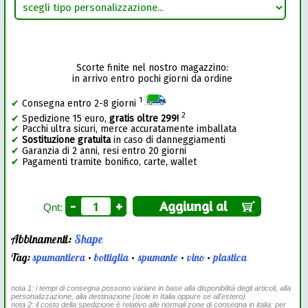
Scorte finite nel nostro magazzino:
in arrivo entro pochi giorni da ordine
1
✔
Consegna entro 2-8 giorni
2
✔
Spedizione 15 euro,
gratis oltre 299!
✔
Pacchi ultra sicuri, merce accuratamente imballata
✔
Sostituzione gratuita
in caso di danneggiamenti
✔
Garanzia di 2 anni, resi entro 20 giorni
✔
Pagamenti tramite bonifico, carte, wallet
-
+
Aggiungi al
Qnt:
Abbinamenti:
Shape
Tag:
spumantiera
•
bottiglia
•
spumante
•
vino
•
plastica
nota 1: i tempi di consegna possono variare in base alla disponibilità degli articoli, alla
personalizzazione, alla destinazione (isole in Italia oppure se all'estero)
nota 2: il costo della spedizione è relativo alle normali zone di consegna in italia: per