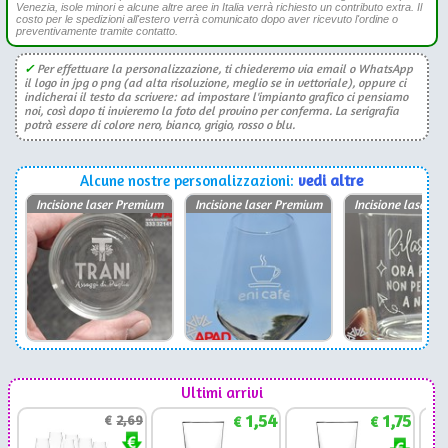
Venezia, isole minori e alcune altre aree in Italia verrà richiesto un contributo extra. Il
costo per le spedizioni all'estero verrà comunicato dopo aver ricevuto l'ordine o
preventivamente tramite contatto.
✓
Per effettuare la personalizzazione, ti chiederemo via email o WhatsApp
il logo in jpg o png (ad alta risoluzione, meglio se in vettoriale), oppure ci
indicherai il testo da scrivere: ad impostare l'impianto grafico ci pensiamo
noi, così dopo ti invieremo la foto del provino per conferma. La serigrafia
potrà essere di colore nero, bianco, grigio, rosso o blu.
Alcune nostre personalizzazioni:
vedi altre
Incisione laser Premium
Incisione laser Premium
Incisione laser P
Ultimi arrivi
1,54
1,75
€
2,69
€
€