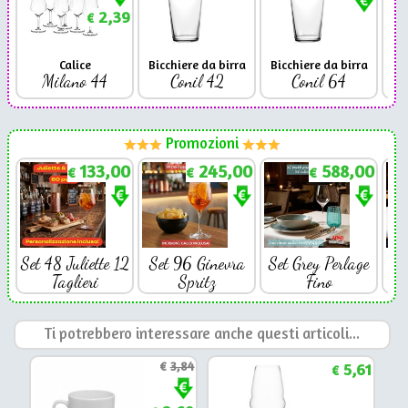
2,39
€
Calice
Bicchiere da birra
Bicchiere da birra
Milano 44
Conil 42
Conil 64
Promozioni
133,00
245,00
588,00
€
€
€
Set 48 Juliette 12
Set 96 Ginevra
Set Grey Perlage
Se
Taglieri
Spritz
Fino
Ti potrebbero interessare anche questi articoli...
€
3,84
5,61
€