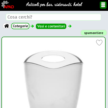
Articoli per bar, ristoranti, hotel
Categorie
Vasi e contenitori
spumantiere