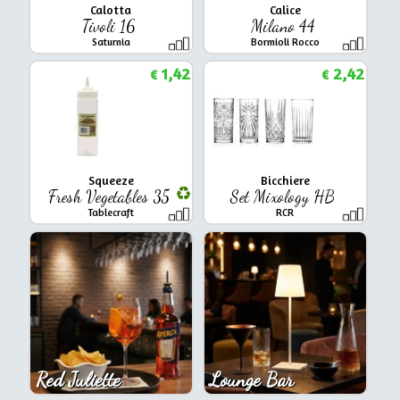
Calotta
Calice
Tivoli 16
Milano 44
Saturnia
Bormioli Rocco
1,42
2,42
€
€
Squeeze
Bicchiere
Fresh Vegetables 35
Set Mixology HB
Tablecraft
RCR
Red Juliette
Lounge Bar