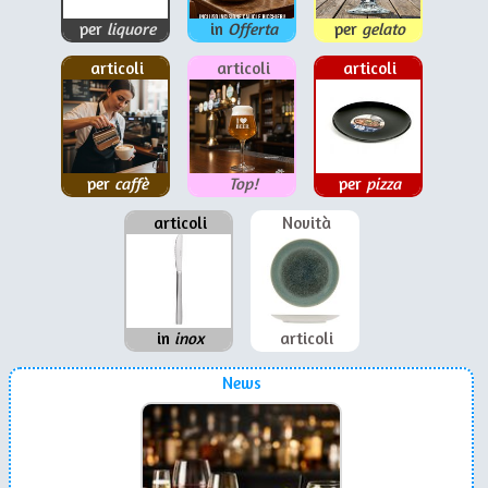
per
liquore
in
Offerta
per
gelato
articoli
articoli
articoli
per
caffè
Top!
per
pizza
articoli
Novità
in
inox
articoli
News