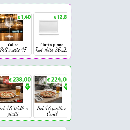
1,40
12,86
1,88
€
€
€
Calice
Piatto piano
Bicchiere
Bicc
Silhouette 47
Justwhite 36x22
Premium 42
Coniq
238,00
224,00
€
€
Set 48 Willi e
Set 48 piatti e
piatti
Conil