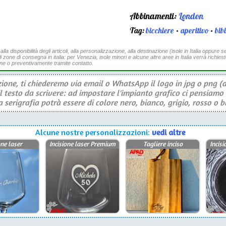
Abbinamenti:
London
Tag:
bicchiere
•
aperitivo
•
bib
a disponibilità degli articoli, alla personalizzazione, alla destinazione (isole in Italia oppure se
li zone di consegna in italia: per Venezia, isole minori e alcune altre aree in Italia verrà richies
ine o preventivamente tramite contatto.
ione, ti chiederemo via email o WhatsApp il logo in jpg o png (a
il testo da scrivere: ad impostare l'impianto grafico ci pensiamo 
serigrafia potrà essere di colore nero, bianco, grigio, rosso o b
Alcune nostre personalizzazioni:
vedi altre
one laser
Incisione laser Premium
Tagliere inciso
Incis