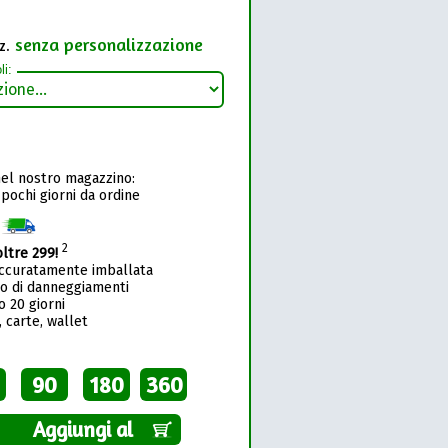
senza personalizzazione
z.
li:
nel nostro magazzino:
 pochi giorni da ordine
1
2
oltre 299!
accuratamente imballata
so di danneggiamenti
o 20 giorni
 carte, wallet
90
180
360
Aggiungi al