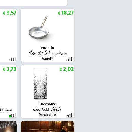
3,57
18,27
€
€
Padella
5
Agnelli 24
a saltare
Agnelli
2,73
2,02
€
€
Bicchiere
Timeless 36,5
 Azzurro
Pasabahce