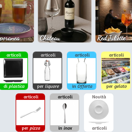
poranea
Chateau
Red Juliette
articoli
articoli
articoli
articoli
di
plastica
per
liquore
in
Offerta
per
gelato
articoli
articoli
Novità
per
pizza
in
inox
articoli