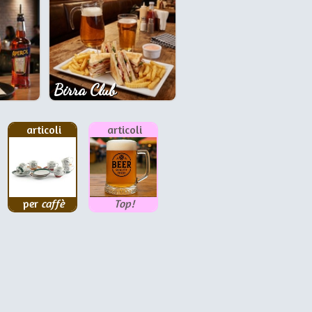
Birra Club
articoli
articoli
per
caffè
Top!