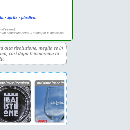
ita
•
spritz
•
plastica
 all'estero)
to un contributo extra. Il costo per le spedizioni
d alta risoluzione, meglio se in
noi, così dopo ti invieremo la
lu.
ione laser Premium
Incisione laser Premium
Serigrafia ad un colore