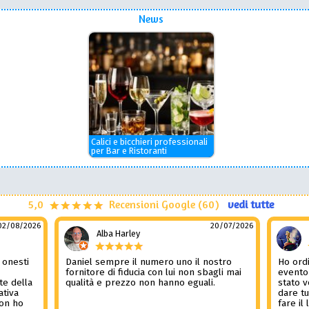
News
Calici e bicchieri professionali
per Bar e Ristoranti
5,0
Recensioni Google (60)
vedi tutte
02/08/2026
20/07/2026
Alba Harley
 onesti
Daniel sempre il numero uno il nostro
Ho ordi
n
fornitore di fiducia con lui non sbagli mai
evento
te della
qualità e prezzo non hanno eguali.
stato 
ativa
dare tu
Non ho
fare il