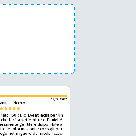
17/07/2026
anna auricchio
silvio pozzobon
nato 150 calici Event incisi per un
Daniel è fantastico! 🙌 Ci ha r
 che farò a settembre e Daniel è
bellissimi bicchieri personaliz
veramente gentile e disponibile a
nostro marchio, oltre a taglie
tte le informazioni e consigli per
ottima qualità. 🪵🍷 Lavora d
 logo nel migliore dei modi. I calici
benissimo, è super veloce ⚡ 