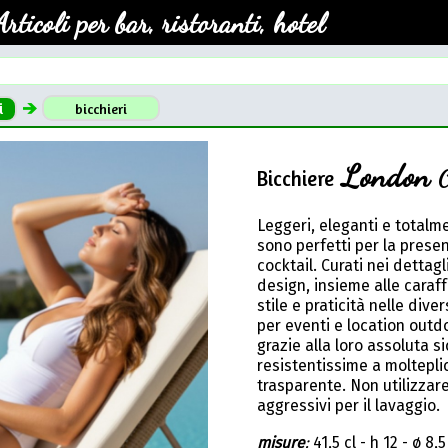
Articoli per bar, ristoranti, hotel
i
bicchieri
London
Bicchiere
C
Leggeri, eleganti e totalme
sono perfetti per la presen
cocktail. Curati nei dettagl
design, insieme alle caraf
stile e praticità nelle dive
per eventi e location outd
grazie alla loro assoluta sic
resistentissime a molteplic
trasparente. Non utilizzar
aggressivi per il lavaggio.
misure
:
41,5 cl - h 12 - ø 8,