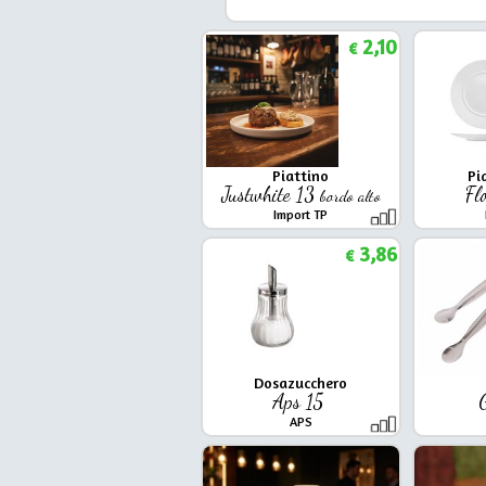
2,10
€
Piattino
Pi
Justwhite 13
Fl
bordo alto
Import TP
3,86
€
Dosazucchero
Aps 15
APS