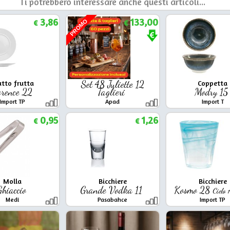
Ti potrebbero interessare anche questi articoli...
3,86
133,00
PROMO
€
€
atto frutta
Set 48 Juliette 12
Coppetta
orence 22
Taglieri
Modry 1
Import TP
Apad
Import T
0,95
1,26
€
€
Molla
Bicchiere
Bicchiere
Ghiaccio
Grande Vodka 11
Kosmo 28
Cielo
Medi
Pasabahce
Import TP