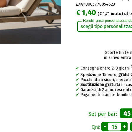
EAN:
8005778054523
€
1,40
(€
1,71
ivato) al p
Rendili unici personalizzando
Scorte finite 
in arrivo entro
✔
Consegna entro 2-8 giorni
✔
Spedizione 15 euro,
gratis 
✔
Pacchi ultra sicuri, merce 
✔
Sostituzione gratuita
in ca
✔
Garanzia di 2 anni, resi entr
✔
Pagamenti tramite bonifico,
45
Set per bar:
-
+
Qnt: