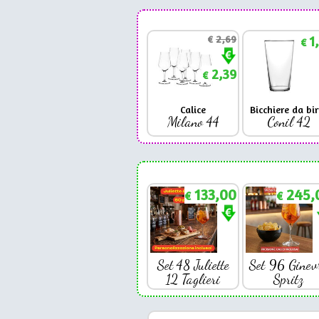
€
2,69
1
€
2,39
€
Calice
Bicchiere da bir
Milano 44
Conil 42
133,00
245,
€
€
Set 48 Juliette
Set 96 Ginev
12 Taglieri
Spritz