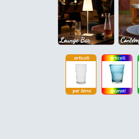
Lounge Bar
Contem
articoli
articoli
per
birra
colorati