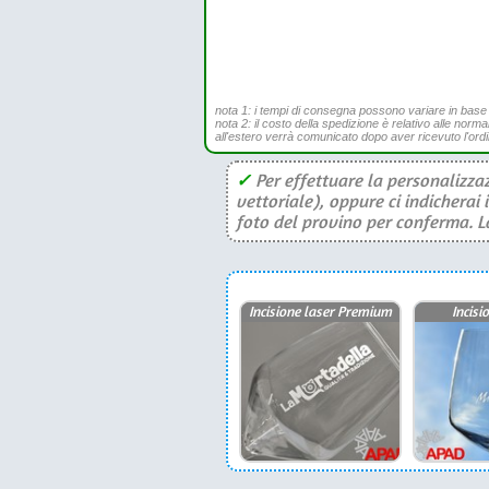
nota 1: i tempi di consegna possono variare in base all
nota 2: il costo della spedizione è relativo alle norma
all'estero verrà comunicato dopo aver ricevuto l'ord
✓
Per effettuare la personalizzaz
vettoriale), oppure ci indicherai 
foto del provino per conferma. La 
Incisione laser Premium
Incisi