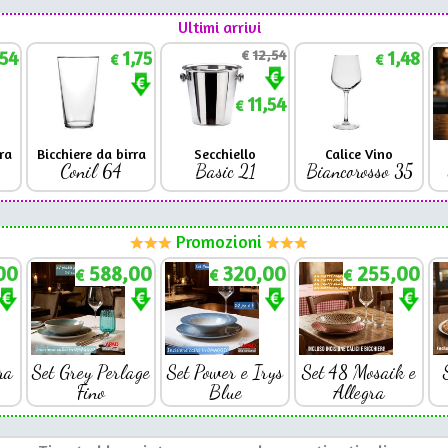
Ultimi arrivi
,54
1,75
€
12,54
1,48
€
€
11,54
€
ra
Bicchiere da birra
Secchiello
Calice Vino
Conil 64
Basic 21
Biancorosso 35
Promozioni
00
588,00
320,00
255,00
€
€
€
ra
Set Grey Perlage
Set Power e Irys
Set 48 Mosaik e
Fino
Blue
Allegra