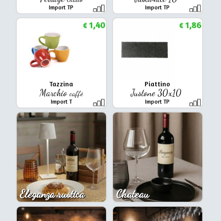
Import TP
Import TP
1,40
1,86
€
€
Tazzina
Piattino
Marchio
Justone 30x10
caffè
Import T
Import TP
Eleganza rustica
Chateau