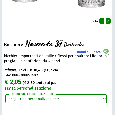
1
2
foto:
Novecento 37
Bartender
Bicchiere
Bormioli Rocco
bicchieri importanti dai mille riflessi per esaltare i liquori più
pregiati, in confezioni da 4 pezzi
misure
:
37 cl - h 10,4 - ø 8,7 cm
EAN:
8004360091489
€
2,05
(€
2,50
ivato) al pz.
senza personalizzazione
Rendili unici personalizzandoli: