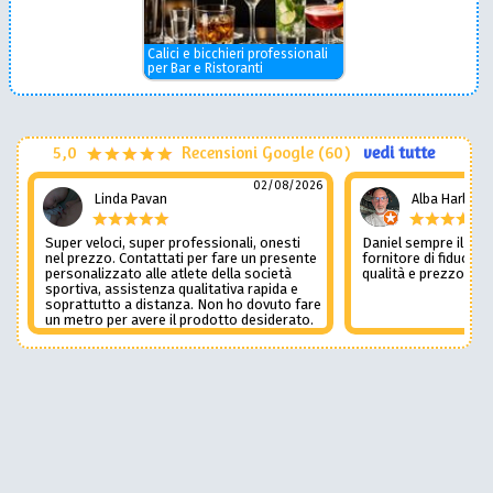
Calici e bicchieri professionali
per Bar e Ristoranti
5,0
Recensioni Google (60)
vedi tutte
02/08/2026
Linda Pavan
Alba Harley
Super veloci, super professionali, onesti
Daniel sempre il num
nel prezzo. Contattati per fare un presente
fornitore di fiducia c
personalizzato alle atlete della società
qualità e prezzo non
sportiva, assistenza qualitativa rapida e
soprattutto a distanza. Non ho dovuto fare
un metro per avere il prodotto desiderato.
Una assistenza del genere è rara e
preziosa. Credo li contatterò ancora in
futuro