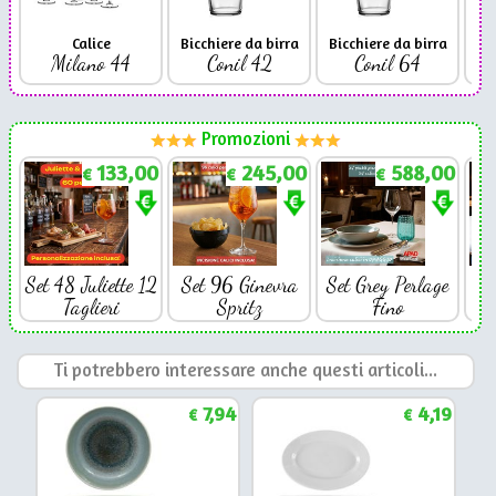
Calice
Bicchiere da birra
Bicchiere da birra
Milano 44
Conil 42
Conil 64
Promozioni
133,00
245,00
588,00
€
€
€
Set 48 Juliette 12
Set 96 Ginevra
Set Grey Perlage
Se
Taglieri
Spritz
Fino
Ti potrebbero interessare anche questi articoli...
7,94
4,19
€
€