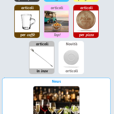
articoli
articoli
articoli
per
caffè
Top!
per
pizza
articoli
Novità
in
inox
articoli
News