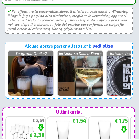
✓
Per effettuare la personalizzazione, ti chiederemo via email o WhatsApp
il logo in jpg o png (ad alta risoluzione, meglio se in vettoriale), oppure ci
indicherai il testo da scrivere: ad impostare l'impianto grafico ci pensiamo
noi, così dopo ti invieremo la foto del provino per conferma. La serigrafia
potrà essere di colore nero, bianco, grigio, rosso o blu.
Alcune nostre personalizzazioni:
vedi altre
Serigrafia Conil 47
Incisione su Divino Bianco
Incisione laser P
Ultimi arrivi
1,54
1,75
€
2,69
€
€
2,39
€