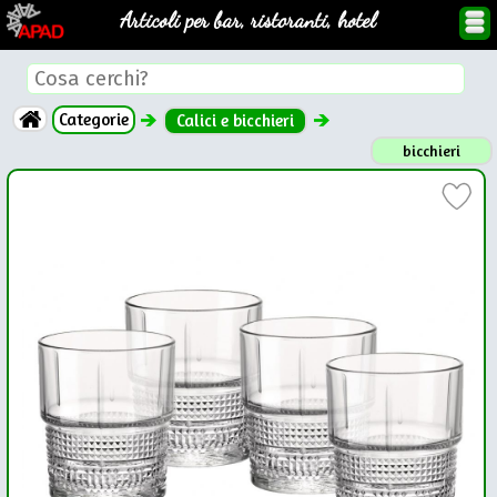
Articoli per bar, ristoranti, hotel
Categorie
Calici e bicchieri
bicchieri