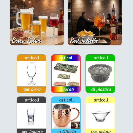
Birra Relax
Red Juliette
articoli
articoli
articoli
per
birra
colorati
di
plastica
articoli
articoli
articoli
per
liquore
in
Offerta
per
gelato