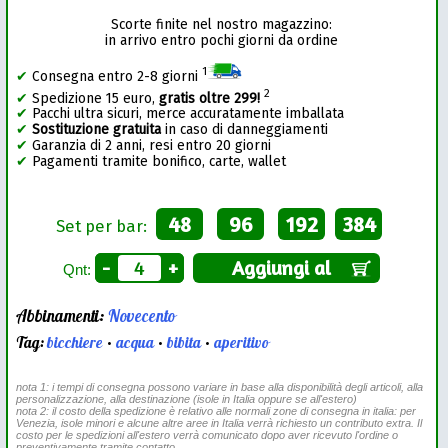
Scorte finite nel nostro magazzino:
in arrivo entro pochi giorni da ordine
1
✔
Consegna entro 2-8 giorni
2
✔
Spedizione 15 euro,
gratis oltre 299!
✔
Pacchi ultra sicuri, merce accuratamente imballata
✔
Sostituzione gratuita
in caso di danneggiamenti
✔
Garanzia di 2 anni, resi entro 20 giorni
✔
Pagamenti tramite bonifico, carte, wallet
48
96
192
384
Set per bar:
-
+
Aggiungi al
Qnt:
Abbinamenti:
Novecento
Tag:
bicchiere
•
acqua
•
bibita
•
aperitivo
nota 1: i tempi di consegna possono variare in base alla disponibilità degli articoli, alla
personalizzazione, alla destinazione (isole in Italia oppure se all'estero)
nota 2: il costo della spedizione è relativo alle normali zone di consegna in italia: per
Venezia, isole minori e alcune altre aree in Italia verrà richiesto un contributo extra. Il
costo per le spedizioni all'estero verrà comunicato dopo aver ricevuto l'ordine o
preventivamente tramite contatto.