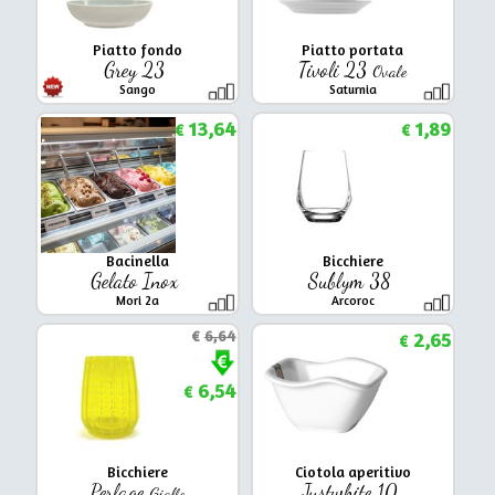
Piatto fondo
Piatto portata
Grey 23
Tivoli 23
Ovale
Sango
Saturnia
13,64
1,89
€
€
Bacinella
Bicchiere
Gelato Inox
Sublym 38
Mori 2a
Arcoroc
€
6,64
2,65
€
6,54
€
Bicchiere
Ciotola aperitivo
Perlage
Justwhite 10
Giallo