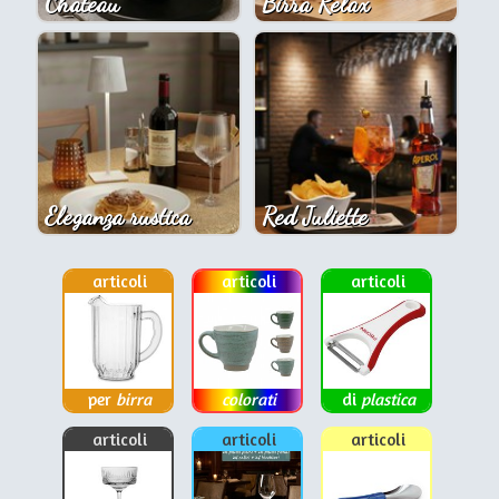
Chateau
Birra Relax
Eleganza rustica
Red Juliette
articoli
articoli
articoli
per
birra
colorati
di
plastica
articoli
articoli
articoli