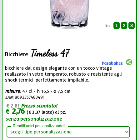
1
2
3
foto:
Timeless 47
Bicchiere
Pasabahce
bicchiere dal design elegante con un tocco vintage
realizzato in vetro temperato, robusto e resistente agli
shock termici. perfettamente impilabile.
misure
:
47 cl - h 16,5 - ø 7,5 cm
EAN:
8693357483491
€
2,81
Prezzo scontato!
€
2,76
(€
3,37
ivato) al pz.
senza personalizzazione
Rendili unici personalizzandoli: