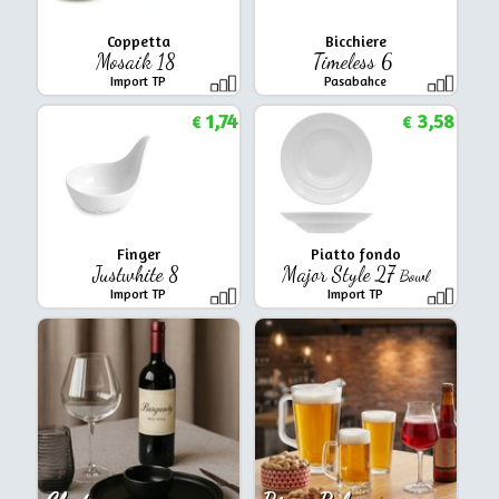
Coppetta
Bicchiere
Mosaik 18
Timeless 6
Import TP
Pasabahce
1,74
3,58
€
€
Finger
Piatto fondo
Justwhite 8
Major Style 27
Bowl
Import TP
Import TP