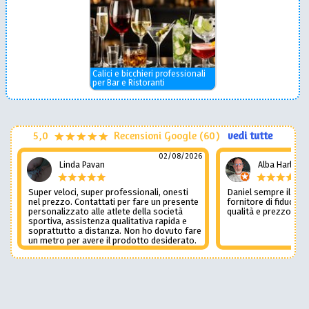
Calici e bicchieri professionali
per Bar e Ristoranti
5,0
Recensioni Google (60)
vedi tutte
02/08/2026
Linda Pavan
Alba Harley
Super veloci, super professionali, onesti
Daniel sempre il num
nel prezzo. Contattati per fare un presente
fornitore di fiducia c
personalizzato alle atlete della società
qualità e prezzo non
sportiva, assistenza qualitativa rapida e
soprattutto a distanza. Non ho dovuto fare
un metro per avere il prodotto desiderato.
Una assistenza del genere è rara e
preziosa. Credo li contatterò ancora in
futuro