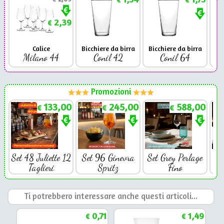
2,39
€
Calice
Bicchiere da birra
Bicchiere da birra
Milano 44
Conil 42
Conil 64
Promozioni
133,00
245,00
588,00
€
€
€
Set 48 Juliette 12
Set 96 Ginevra
Set Grey Perlage
Se
Taglieri
Spritz
Fino
Ti potrebbero interessare anche questi articoli...
0,71
1,49
€
€