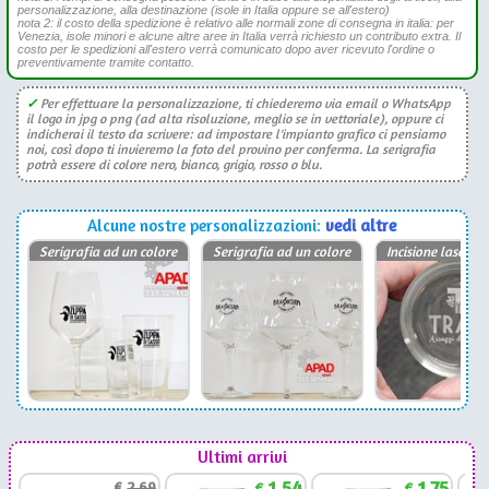
personalizzazione, alla destinazione (isole in Italia oppure se all'estero)
nota 2: il costo della spedizione è relativo alle normali zone di consegna in italia: per
Venezia, isole minori e alcune altre aree in Italia verrà richiesto un contributo extra. Il
costo per le spedizioni all'estero verrà comunicato dopo aver ricevuto l'ordine o
preventivamente tramite contatto.
✓
Per effettuare la personalizzazione, ti chiederemo via email o WhatsApp
il logo in jpg o png (ad alta risoluzione, meglio se in vettoriale), oppure ci
indicherai il testo da scrivere: ad impostare l'impianto grafico ci pensiamo
noi, così dopo ti invieremo la foto del provino per conferma. La serigrafia
potrà essere di colore nero, bianco, grigio, rosso o blu.
Alcune nostre personalizzazioni:
vedi altre
Serigrafia ad un colore
Serigrafia ad un colore
Incisione laser P
Ultimi arrivi
1,54
1,75
€
2,69
€
€