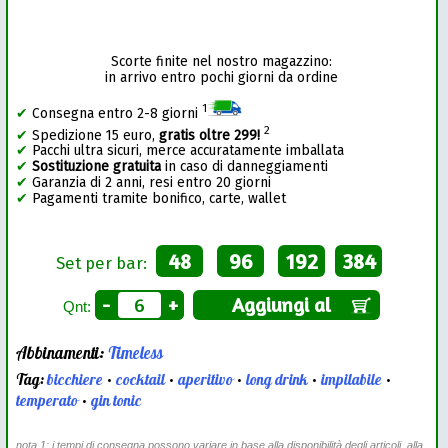
Scorte finite nel nostro magazzino:
in arrivo entro pochi giorni da ordine
1
✔
Consegna entro 2-8 giorni
2
✔
Spedizione 15 euro,
gratis oltre 299!
✔
Pacchi ultra sicuri, merce accuratamente imballata
✔
Sostituzione gratuita
in caso di danneggiamenti
✔
Garanzia di 2 anni, resi entro 20 giorni
✔
Pagamenti tramite bonifico, carte, wallet
48
96
192
384
Set per bar:
-
+
Aggiungi al
Qnt:
Abbinamenti:
Timeless
Tag:
bicchiere
•
cocktail
•
aperitivo
•
long drink
•
impilabile
•
temperato
•
gin tonic
nota 1: i tempi di consegna possono variare in base alla disponibilità degli articoli, alla