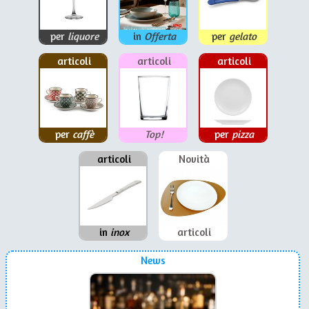
per
liquore
in
Offerta
per
gelato
articoli
articoli
articoli
per
caffè
Top!
per
pizza
articoli
Novità
in
inox
articoli
News