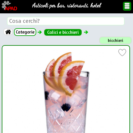
Articoli per bar, ristoranti, hotel
Categorie
Calici e bicchieri
bicchieri