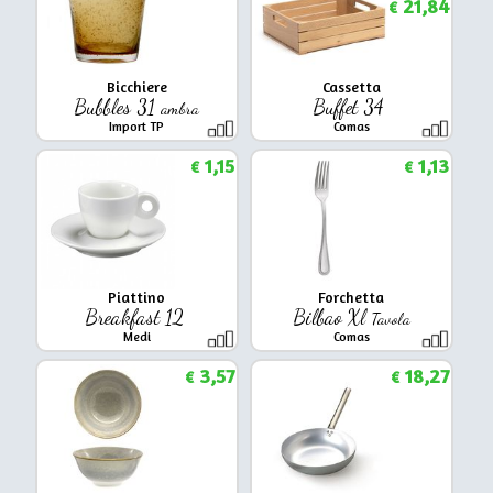
21,84
€
Bicchiere
Cassetta
Bubbles 31
Buffet 34
ambra
Import TP
Comas
1,15
1,13
€
€
Piattino
Forchetta
Breakfast 12
Bilbao Xl
Tavola
Medi
Comas
3,57
18,27
€
€