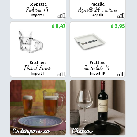
Coppetta
Padella
Sahara 15
Agnelli 24
a saltare
Import T
Agnelli
0,47
3,95
€
€
Bicchiere
Piattino
Flared Lines
Justwhite 14
Import T
Import TP
Contemporanea
Chateau