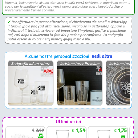
Venezia, isole minori e alcune altre aree in Italia verrà richiesto un contributo extra. Il
costo per le spedizioni all'estero verrà comunicato dopo aver ricevuto l'ordine o
preventivamente tramite contatto.
✓
Per effettuare la personalizzazione, ti chiederemo via email o WhatsApp
il logo in jpg o png (ad alta risoluzione, meglio se in vettoriale), oppure ci
indicherai il testo da scrivere: ad impostare l'impianto grafico ci pensiamo
noi, così dopo ti invieremo la foto del provino per conferma. La serigrafia
potrà essere di colore nero, bianco, grigio, rosso o blu.
Alcune nostre personalizzazioni:
vedi altre
Serigrafia ad un colore
Incisione laser Premium
Incisione laser P
Ultimi arrivi
1,54
1,75
€
2,69
€
€