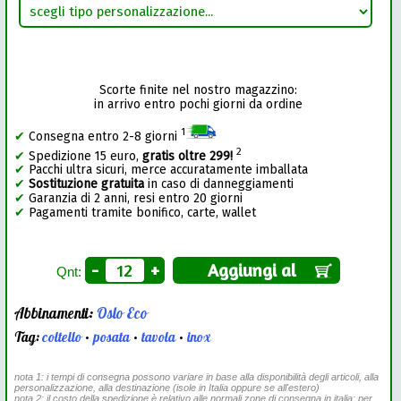
Scorte finite nel nostro magazzino:
in arrivo entro pochi giorni da ordine
1
✔
Consegna entro 2-8 giorni
2
✔
Spedizione 15 euro,
gratis oltre 299!
✔
Pacchi ultra sicuri, merce accuratamente imballata
✔
Sostituzione gratuita
in caso di danneggiamenti
✔
Garanzia di 2 anni, resi entro 20 giorni
✔
Pagamenti tramite bonifico, carte, wallet
-
+
Aggiungi al
Qnt:
Abbinamenti:
Oslo Eco
Tag:
coltello
•
posata
•
tavola
•
inox
nota 1: i tempi di consegna possono variare in base alla disponibilità degli articoli, alla
personalizzazione, alla destinazione (isole in Italia oppure se all'estero)
nota 2: il costo della spedizione è relativo alle normali zone di consegna in italia: per