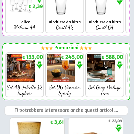
2,39
€
Calice
Bicchiere da birra
Bicchiere da birra
Milano 44
Conil 42
Conil 64
Promozioni
133,00
245,00
588,00
€
€
€
Set 48 Juliette 12
Set 96 Ginevra
Set Grey Perlage
Se
Taglieri
Spritz
Fino
Ti potrebbero interessare anche questi articoli...
3,61
€
22,09
€