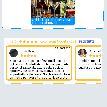
Calici e bicchieri professionali
per Bar e Ristoranti
5,0
Recensioni Google (60)
vedi tutte
02/08/2026
Linda Pavan
Alba Harley
Super veloci, super professionali, onesti
Daniel sempre il num
nel prezzo. Contattati per fare un presente
fornitore di fiducia c
personalizzato alle atlete della società
qualità e prezzo non
sportiva, assistenza qualitativa rapida e
soprattutto a distanza. Non ho dovuto fare
un metro per avere il prodotto desiderato.
Una assistenza del genere è rara e
preziosa. Credo li contatterò ancora in
futuro