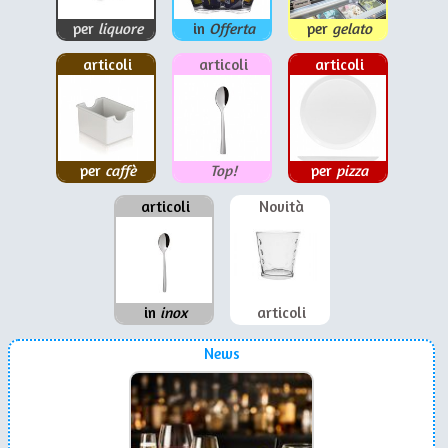
per
liquore
in
Offerta
per
gelato
articoli
articoli
articoli
per
caffè
Top!
per
pizza
articoli
Novità
in
inox
articoli
News