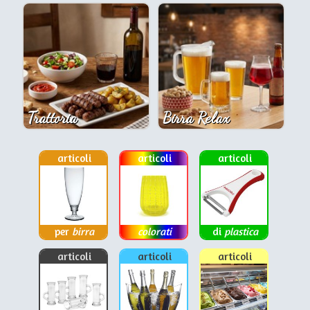
Trattoria
Birra Relax
articoli
articoli
articoli
per
birra
colorati
di
plastica
articoli
articoli
articoli