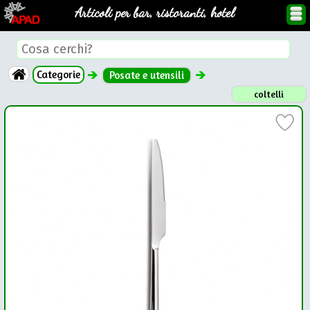
Articoli per bar, ristoranti, hotel
Categorie
Posate e utensili
coltelli