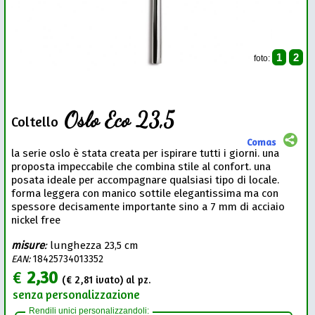
1
2
foto:
Oslo Eco 23,5
Coltello
Comas
la serie oslo è stata creata per ispirare tutti i giorni. una
proposta impeccabile che combina stile al confort. una
posata ideale per accompagnare qualsiasi tipo di locale.
forma leggera con manico sottile elegantissima ma con
spessore decisamente importante sino a 7 mm di acciaio
nickel free
misure
:
lunghezza 23,5 cm
EAN:
18425734013352
€
2,30
(€
2,81
ivato) al pz.
senza personalizzazione
Rendili unici personalizzandoli: