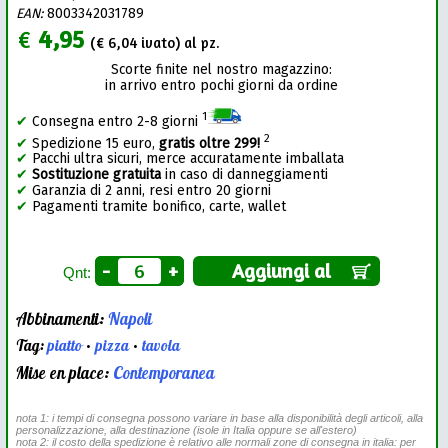
EAN:
8003342031789
€
4,95
(€
6,04
ivato) al pz.
Scorte finite nel nostro magazzino:
in arrivo entro pochi giorni da ordine
1
✔
Consegna entro 2-8 giorni
2
✔
Spedizione 15 euro,
gratis oltre 299!
✔
Pacchi ultra sicuri, merce accuratamente imballata
✔
Sostituzione gratuita
in caso di danneggiamenti
✔
Garanzia di 2 anni, resi entro 20 giorni
✔
Pagamenti tramite bonifico, carte, wallet
-
+
Aggiungi al
Qnt:
Abbinamenti:
Napoli
Tag:
piatto
•
pizza
•
tavola
Mise en place:
Contemporanea
nota 1: i tempi di consegna possono variare in base alla disponibilità degli articoli, alla
personalizzazione, alla destinazione (isole in Italia oppure se all'estero)
nota 2: il costo della spedizione è relativo alle normali zone di consegna in italia: per