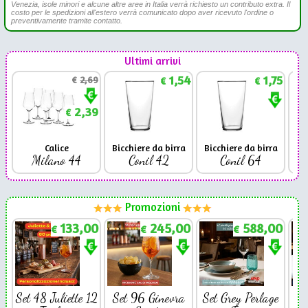
Venezia, isole minori e alcune altre aree in Italia verrà richiesto un contributo extra. Il
costo per le spedizioni all'estero verrà comunicato dopo aver ricevuto l'ordine o
preventivamente tramite contatto.
Ultimi arrivi
1,54
1,75
€
2,69
€
€
2,39
€
Calice
Bicchiere da birra
Bicchiere da birra
Milano 44
Conil 42
Conil 64
Promozioni
133,00
245,00
588,00
€
€
€
Set 48 Juliette 12
Set 96 Ginevra
Set Grey Perlage
Se