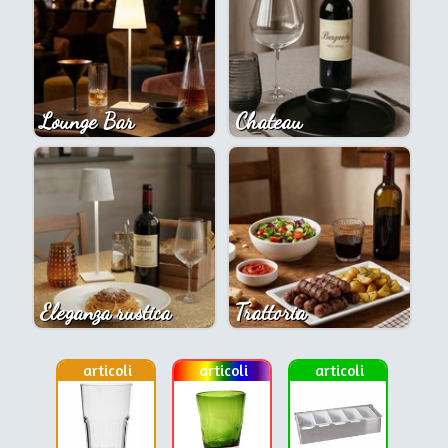
Lounge Bar
Chateau
Eleganza rustica
Trattoria
articoli
articoli
articoli