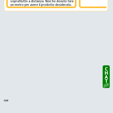
soprattutto a distanza. Non ho dovuto fare
un metro per avere il prodotto desiderato.
Una assistenza del genere è rara e
preziosa. Credo li contatterò ancora in
futuro
CHAT