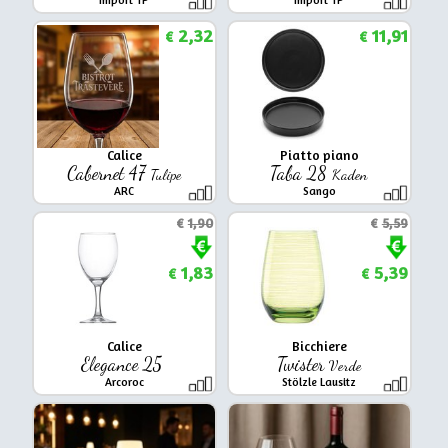
2,32
11,91
€
€
Calice
Piatto piano
Cabernet 47
Taba 28
Tulipe
Kaden
ARC
Sango
€
1,90
€
5,59
1,83
5,39
€
€
Calice
Bicchiere
Elegance 25
Twister
Verde
Arcoroc
Stölzle Lausitz