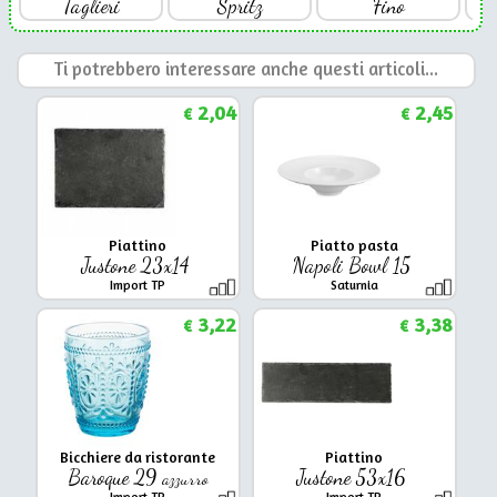
Taglieri
Spritz
Fino
Ti potrebbero interessare anche questi articoli...
2,04
2,45
€
€
Piattino
Piatto pasta
Justone 23x14
Napoli Bowl 15
Import TP
Saturnia
3,22
3,38
€
€
Bicchiere da ristorante
Piattino
Baroque 29
Justone 53x16
azzurro
Import TP
Import TP