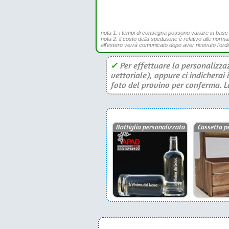
nota 1: i tempi di consegna possono variare in base all
nota 2: il costo della spedizione è relativo alle norma
all'estero verrà comunicato dopo aver ricevuto l'ord
✓
Per effettuare la personalizzaz
vettoriale), oppure ci indicherai 
foto del provino per conferma. La 
Bottiglia personalizzata
Cassetta p