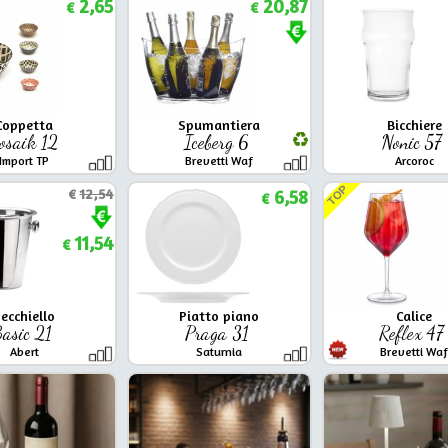
2,65
20,87
€
€
Coppetta
Spumantiera
Bicchiere
osaik 12
Iceberg 6
Nonic 57
Import TP
Brevetti Waf
Arcoroc
TOP
€
12,54
6,58
€
11,54
€
ecchiello
Piatto piano
Calice
asic 21
Praga 31
Reflex 4
Abert
Saturnia
Brevetti Waf