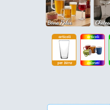
Birra Relax
Chatea
articoli
articoli
per
birra
colorati