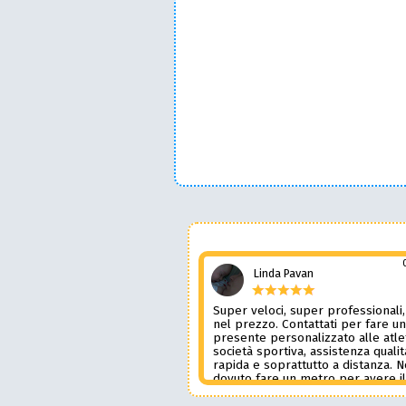
Linda Pavan
Super veloci, super professionali,
nel prezzo. Contattati per fare u
presente personalizzato alle atle
società sportiva, assistenza qualit
rapida e soprattutto a distanza. 
dovuto fare un metro per avere i
prodotto desiderato. Una assiste
genere è rara e preziosa. Credo l