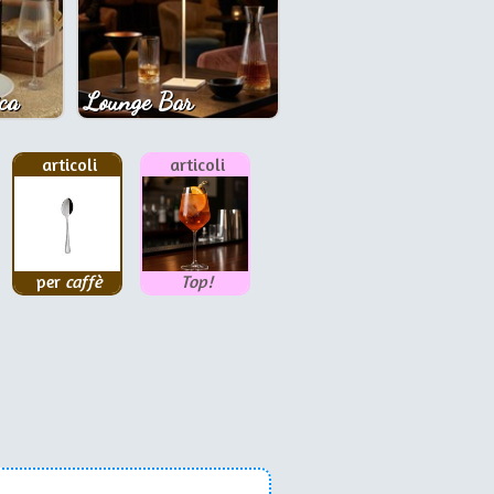
ca
Lounge Bar
articoli
articoli
per
caffè
Top!