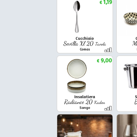
1,19
€
Cucchiaio
Sevilla Xl 20
M
Tavola
Comas
9,00
€
Insalatiera
S
Radiance 20
B
Kaden
Sango