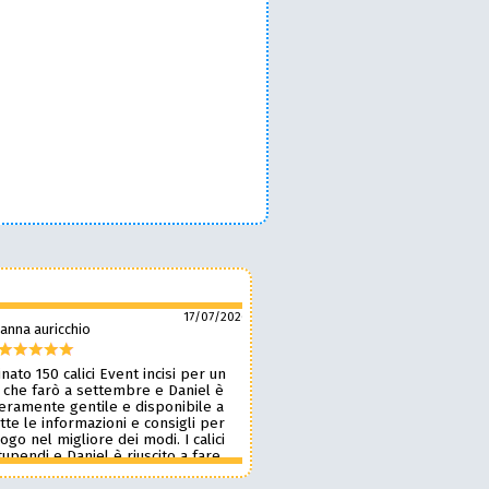
17/07/2026
anna auricchio
silvio pozzobon
nato 150 calici Event incisi per un
Daniel è fantastico! 🙌 Ci ha r
 che farò a settembre e Daniel è
bellissimi bicchieri personaliz
veramente gentile e disponibile a
nostro marchio, oltre a taglie
tte le informazioni e consigli per
ottima qualità. 🪵🍷 Lavora d
 logo nel migliore dei modi. I calici
benissimo, è super veloce ⚡ 
upendi e Daniel è riuscito a fare
onestissimi e molto competiti
n pochissimi giorni accontentandomi.
professionista che consiglia
blico le foto perché voglio sia una
assolutamente! 🔝✨