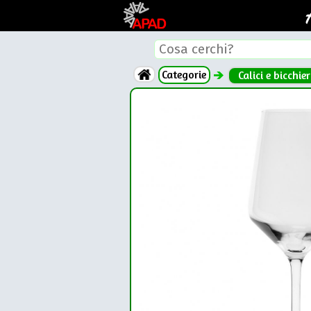
Categorie
Calici e bicchier