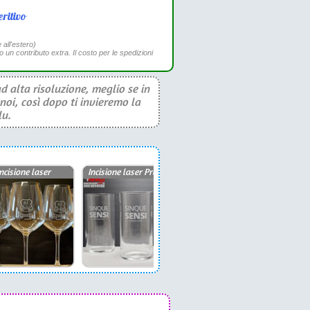
ritivo
 all'estero)
to un contributo extra. Il costo per le spedizioni
d alta risoluzione, meglio se in
noi, così dopo ti invieremo la
lu.
ncisione laser
Incisione laser Premium
Incisione su Divino Bianco