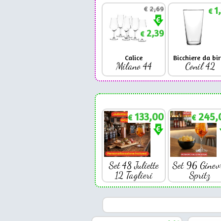
€
2,69
1
€
2,39
€
Calice
Bicchiere da bir
Milano 44
Conil 42
133,00
245,
€
€
Set 48 Juliette
Set 96 Ginev
12 Taglieri
Spritz