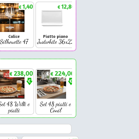
1,40
12,86
1,88
€
€
€
Calice
Piatto piano
Bicchiere
Bicc
Silhouette 47
Justwhite 36x22
Premium 42
Coniq
238,00
224,00
€
€
Set 48 Willi e
Set 48 piatti e
piatti
Conil