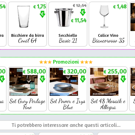
,54
1,75
€
12,54
1,48
€
€
11,54
€
ra
Bicchiere da birra
Secchiello
Calice Vino
Conil 64
Basic 21
Biancorosso 35
Promozioni
00
588,00
320,00
255,00
€
€
€
ra
Set Grey Perlage
Set Power e Irys
Set 48 Mosaik e
Fino
Blue
Allegra
Ti potrebbero interessare anche questi articoli...