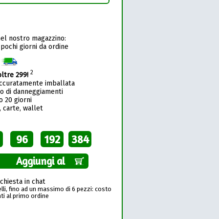
nel nostro magazzino:
 pochi giorni da ordine
1
2
oltre 299!
accuratamente imballata
so di danneggiamenti
o 20 giorni
 carte, wallet
96
192
384
Aggiungi al
richiesta in chat
li, fino ad un massimo di 6 pezzi: costo
ti al primo ordine