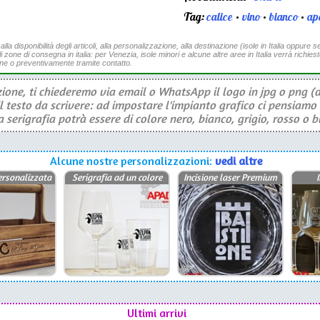
Tag:
calice
•
vino
•
bianco
•
ape
a disponibilità degli articoli, alla personalizzazione, alla destinazione (isole in Italia oppure se
li zone di consegna in italia: per Venezia, isole minori e alcune altre aree in Italia verrà richies
ine o preventivamente tramite contatto.
ione, ti chiederemo via email o WhatsApp il logo in jpg o png (a
il testo da scrivere: ad impostare l'impianto grafico ci pensiamo 
serigrafia potrà essere di colore nero, bianco, grigio, rosso o b
Alcune nostre personalizzazioni:
vedi altre
ersonalizzata
Serigrafia ad un colore
Incisione laser Premium
I
Ultimi arrivi