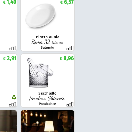
1,49
6,57
€
€
Piatto ovale
Roma 32
Bianco
Saturnia
2,91
8,96
€
€
Secchiello
7
Timeless Ghiaccio
Pasabahce