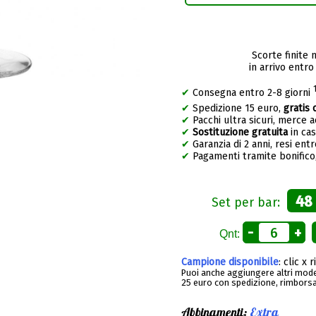
Scorte finite 
in arrivo entro
✔
Consegna entro 2-8 giorni
✔
Spedizione 15 euro,
gratis 
✔
Pacchi ultra sicuri, merce 
✔
Sostituzione gratuita
in ca
✔
Garanzia di 2 anni, resi entr
✔
Pagamenti tramite bonifico,
48
Set per bar:
-
+
Qnt:
Campione disponibile
: clic x 
Puoi anche aggiungere altri model
25 euro con spedizione, rimborsa
Abbinamenti:
Extra