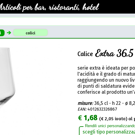
Articoli per bar, ristoranti, hotel
i
calici
Extra 36,5
Calice
serie extra è ideata per p
l'acidità e il grado di mat
raggiungendo un nuovo liv
di punti di saldatura evid
conferisce al prodotto un'a
misure
:
36,5 cl - h 22 - ø 8,
EAN:
4012632326867
€
1,68
(€
2,05
ivato) al 
Rendili unici personalizzando