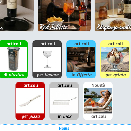
u
Red Juliette
Eleganza rusti
articoli
articoli
articoli
articoli
di
plastica
per
liquore
in
Offerta
per
gelato
articoli
articoli
Novità
per
pizza
in
inox
articoli
News