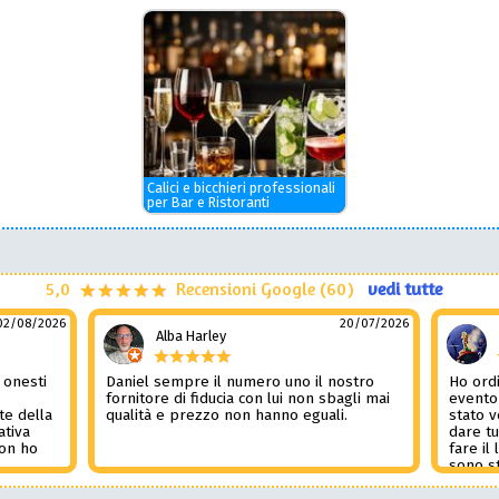
Calici e bicchieri professionali
per Bar e Ristoranti
5,0
Recensioni Google (60)
vedi tutte
02/08/2026
20/07/2026
Alba Harley
 onesti
Daniel sempre il numero uno il nostro
Ho ordi
n
fornitore di fiducia con lui non sbagli mai
evento
te della
qualità e prezzo non hanno eguali.
stato 
ativa
dare tu
Non ho
fare il
l
sono st
nza del
tutto i
i
Non pub