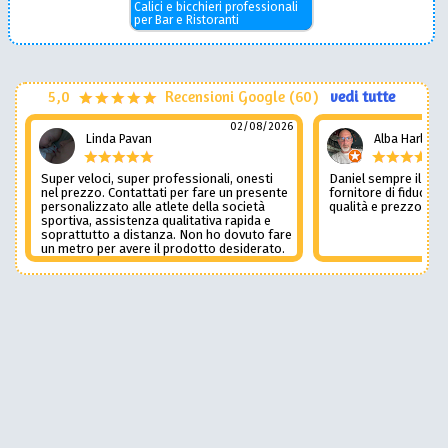
Calici e bicchieri professionali
per Bar e Ristoranti
5,0
Recensioni Google (60)
vedi tutte
02/08/2026
Linda Pavan
Alba Harley
Super veloci, super professionali, onesti
Daniel sempre il num
nel prezzo. Contattati per fare un presente
fornitore di fiducia c
personalizzato alle atlete della società
qualità e prezzo non
sportiva, assistenza qualitativa rapida e
soprattutto a distanza. Non ho dovuto fare
un metro per avere il prodotto desiderato.
Una assistenza del genere è rara e
preziosa. Credo li contatterò ancora in
futuro