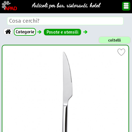
Articoli per bar, ristoranti, hotel
Categorie
Posate e utensili
coltelli