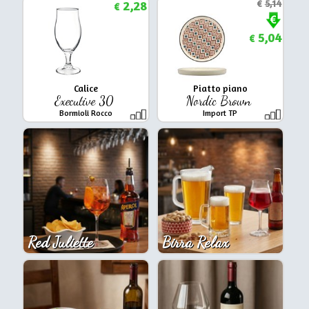
2,28
€
5,14
€
5,04
€
Calice
Piatto piano
Executive 30
Nordic Brown
Bormioli Rocco
Import TP
Red Juliette
Birra Relax