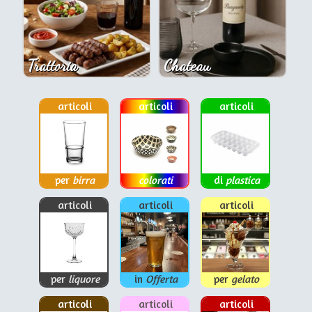
Trattoria
Chateau
articoli
articoli
articoli
per
birra
colorati
di
plastica
articoli
articoli
articoli
per
liquore
in
Offerta
per
gelato
articoli
articoli
articoli