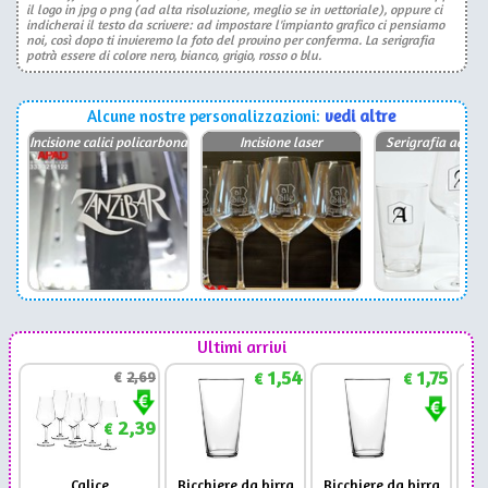
il logo in jpg o png (ad alta risoluzione, meglio se in vettoriale), oppure ci
indicherai il testo da scrivere: ad impostare l'impianto grafico ci pensiamo
noi, così dopo ti invieremo la foto del provino per conferma. La serigrafia
potrà essere di colore nero, bianco, grigio, rosso o blu.
Alcune nostre personalizzazioni:
vedi altre
Incisione calici policarbonato
Incisione laser
Serigrafia ad un 
Ultimi arrivi
1,54
1,75
€
2,69
€
€
2,39
€
Calice
Bicchiere da birra
Bicchiere da birra