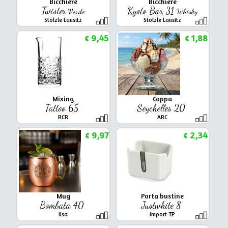
Bicchiere
Bicchiere
Twister
Kyoto Bar 31
Verde
Whisky
Stölzle Lausitz
Stölzle Lausitz
9,45
1,88
€
€
Mixing
Coppa
Tattoo 65
Seychelles 20
RCR
ARC
9,97
2,34
€
€
Mug
Porta bustine
Bombata 40
Justwhite 8
Ilsa
Import TP