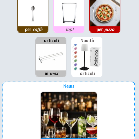
per
caffè
Top!
per
pizza
articoli
Novità
in
inox
articoli
News