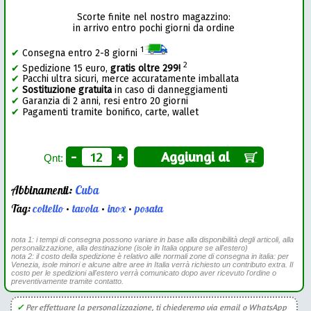
Scorte finite nel nostro magazzino:
in arrivo entro pochi giorni da ordine
1
✔
Consegna entro 2-8 giorni
2
✔
Spedizione 15 euro,
gratis oltre 299!
✔
Pacchi ultra sicuri, merce accuratamente imballata
✔
Sostituzione gratuita
in caso di danneggiamenti
✔
Garanzia di 2 anni, resi entro 20 giorni
✔
Pagamenti tramite bonifico, carte, wallet
-
+
Aggiungi al
Qnt:
Abbinamenti:
Cuba
Tag:
coltello
•
tavola
•
inox
•
posata
nota 1: i tempi di consegna possono variare in base alla disponibilità degli articoli, alla
personalizzazione, alla destinazione (isole in Italia oppure se all'estero)
nota 2: il costo della spedizione è relativo alle normali zone di consegna in italia: per
Venezia, isole minori e alcune altre aree in Italia verrà richiesto un contributo extra. Il
costo per le spedizioni all'estero verrà comunicato dopo aver ricevuto l'ordine o
preventivamente tramite contatto.
✓
Per effettuare la personalizzazione, ti chiederemo via email o WhatsApp