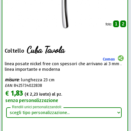
1
2
foto:
Cuba Tavola
Coltello
Comas
linea posate nickel free con spessori che arrivano ai 3 mm .
linea importante e moderna
misure
:
lunghezza 23 cm
EAN:
8425734022838
€
1,83
(€
2,23
ivato) al pz.
senza personalizzazione
Rendili unici personalizzandoli: