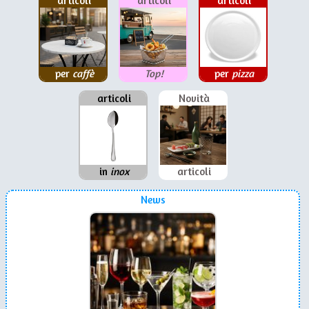
articoli
articoli
articoli
per
caffè
Top!
per
pizza
articoli
Novità
in
inox
articoli
News