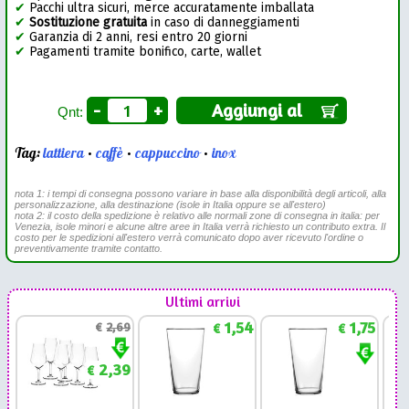
✔
Pacchi ultra sicuri, merce accuratamente imballata
✔
Sostituzione gratuita
in caso di danneggiamenti
✔
Garanzia di 2 anni, resi entro 20 giorni
✔
Pagamenti tramite bonifico, carte, wallet
-
+
Aggiungi al
Qnt:
Tag:
lattiera
•
caffè
•
cappuccino
•
inox
nota 1: i tempi di consegna possono variare in base alla disponibilità degli articoli, alla
personalizzazione, alla destinazione (isole in Italia oppure se all'estero)
nota 2: il costo della spedizione è relativo alle normali zone di consegna in italia: per
Venezia, isole minori e alcune altre aree in Italia verrà richiesto un contributo extra. Il
costo per le spedizioni all'estero verrà comunicato dopo aver ricevuto l'ordine o
preventivamente tramite contatto.
Ultimi arrivi
1,54
1,75
€
2,69
€
€
2,39
€