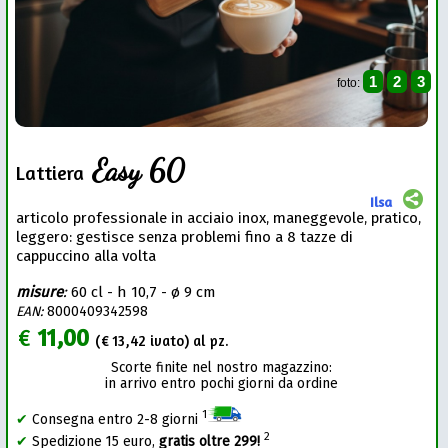
1
2
3
foto:
Easy 60
Lattiera
Ilsa
articolo professionale in acciaio inox, maneggevole, pratico,
leggero: gestisce senza problemi fino a 8 tazze di
cappuccino alla volta
misure
:
60 cl - h 10,7 - ø 9 cm
EAN:
8000409342598
€
11,00
(€
13,42
ivato) al pz.
Scorte finite nel nostro magazzino:
in arrivo entro pochi giorni da ordine
1
✔
Consegna entro 2-8 giorni
2
✔
Spedizione 15 euro,
gratis oltre 299!