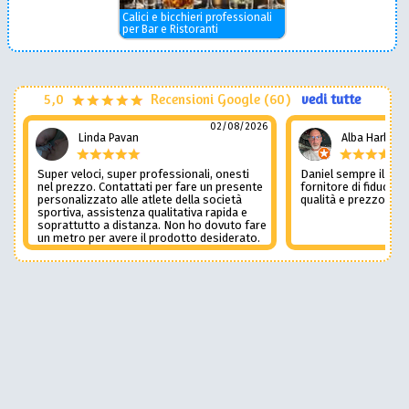
Calici e bicchieri professionali
per Bar e Ristoranti
5,0
Recensioni Google (60)
vedi tutte
02/08/2026
Linda Pavan
Alba Harley
Super veloci, super professionali, onesti
Daniel sempre il num
nel prezzo. Contattati per fare un presente
fornitore di fiducia c
personalizzato alle atlete della società
qualità e prezzo non
sportiva, assistenza qualitativa rapida e
soprattutto a distanza. Non ho dovuto fare
un metro per avere il prodotto desiderato.
Una assistenza del genere è rara e
preziosa. Credo li contatterò ancora in
futuro