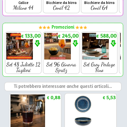
Calice
Bicchiere da birra
Bicchiere da birra
Milano 44
Conil 42
Conil 64
Promozioni
133,00
245,00
588,00
€
€
€
Set 48 Juliette 12
Set 96 Ginevra
Set Grey Perlage
Se
Taglieri
Spritz
Fino
Ti potrebbero interessare anche questi articoli...
0,88
5,53
€
€