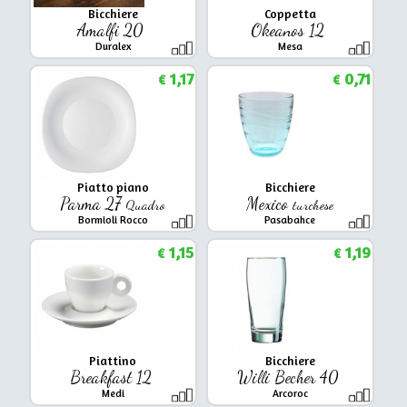
Bicchiere
Coppetta
Amalfi 20
Okeanos 12
Duralex
Mesa
1,17
0,71
€
€
Piatto piano
Bicchiere
Parma 27
Mexico
Quadro
turchese
Bormioli Rocco
Pasabahce
1,15
1,19
€
€
Piattino
Bicchiere
Breakfast 12
Willi Becher 40
Medi
Arcoroc