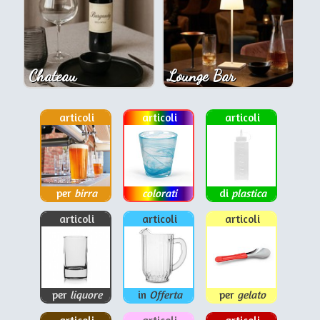
Chateau
Lounge Bar
articoli
articoli
articoli
per
birra
colorati
di
plastica
articoli
articoli
articoli
per
liquore
in
Offerta
per
gelato