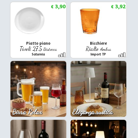
3,90
3,92
€
€
Piatto piano
Bicchiere
Tivoli 27,5
Rialto
Bistecca
Ambra
Saturnia
Import TP
Birra Relax
Eleganza rustica