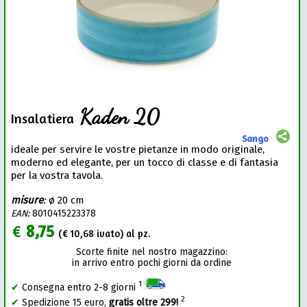
Kaden 20
Insalatiera
Sango
ideale per servire le vostre pietanze in modo originale,
moderno ed elegante, per un tocco di classe e di fantasia
per la vostra tavola.
misure
:
ø 20 cm
EAN:
8010415223378
€
8,75
(€
10,68
ivato) al pz.
Scorte finite nel nostro magazzino:
in arrivo entro pochi giorni da ordine
1
✔
Consegna entro 2-8 giorni
2
✔
Spedizione 15 euro,
gratis oltre 299!