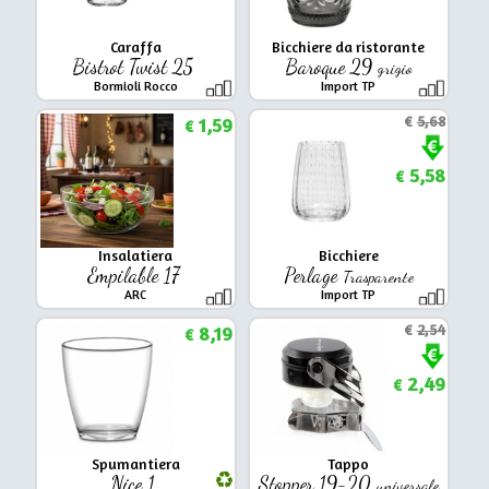
Caraffa
Bicchiere da ristorante
Bistrot Twist 25
Baroque 29
grigio
Bormioli Rocco
Import TP
1,59
€
5,68
€
5,58
€
Insalatiera
Bicchiere
Empilable 17
Perlage
Trasparente
ARC
Import TP
8,19
€
2,54
€
2,49
€
Spumantiera
Tappo
Nice 1
Stopper 19-20
universale