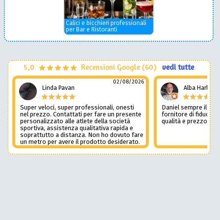
Calici e bicchieri professionali
per Bar e Ristoranti
5,0
Recensioni Google (60)
vedi tutte
02/08/2026
Linda Pavan
Alba Harley
Super veloci, super professionali, onesti
Daniel sempre il num
nel prezzo. Contattati per fare un presente
fornitore di fiducia c
personalizzato alle atlete della società
qualità e prezzo non
sportiva, assistenza qualitativa rapida e
soprattutto a distanza. Non ho dovuto fare
un metro per avere il prodotto desiderato.
Una assistenza del genere è rara e
preziosa. Credo li contatterò ancora in
futuro