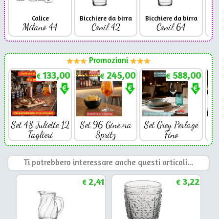
Calice
Bicchiere da birra
Bicchiere da birra
Milano 44
Conil 42
Conil 64
Promozioni
133,00
245,00
588,00
€
€
€
Set 48 Juliette 12
Set 96 Ginevra
Set Grey Perlage
Se
Taglieri
Spritz
Fino
Ti potrebbero interessare anche questi articoli...
2,41
3,22
€
€