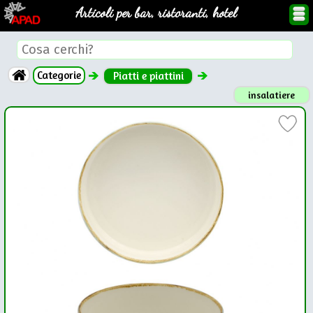
Articoli per bar, ristoranti, hotel
Categorie
Piatti e piattini
insalatiere