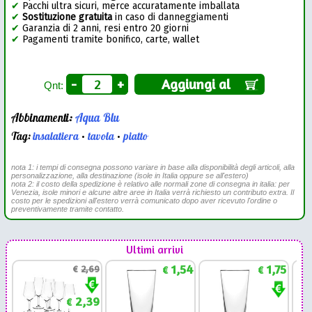
✔
Pacchi ultra sicuri, merce accuratamente imballata
✔
Sostituzione gratuita
in caso di danneggiamenti
✔
Garanzia di 2 anni, resi entro 20 giorni
✔
Pagamenti tramite bonifico, carte, wallet
-
+
Aggiungi al
Qnt:
Abbinamenti:
Aqua Blu
Tag:
insalatiera
•
tavola
•
piatto
nota 1: i tempi di consegna possono variare in base alla disponibilità degli articoli, alla
personalizzazione, alla destinazione (isole in Italia oppure se all'estero)
nota 2: il costo della spedizione è relativo alle normali zone di consegna in italia: per
Venezia, isole minori e alcune altre aree in Italia verrà richiesto un contributo extra. Il
costo per le spedizioni all'estero verrà comunicato dopo aver ricevuto l'ordine o
preventivamente tramite contatto.
Ultimi arrivi
1,54
1,75
€
2,69
€
€
2,39
€