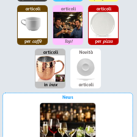
articoli
articoli
articoli
per
caffè
Top!
per
pizza
articoli
Novità
in
inox
articoli
News