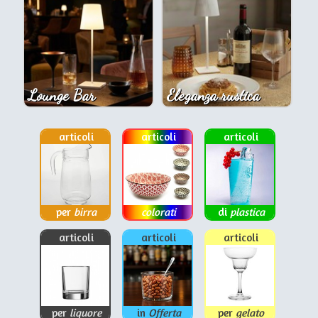
Lounge Bar
Eleganza rustica
articoli
articoli
articoli
per
birra
colorati
di
plastica
articoli
articoli
articoli
per
liquore
in
Offerta
per
gelato