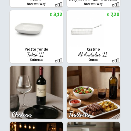
Brevetti Waf
Brevetti Waf
3,12
7,20
€
€
Piatto fondo
Cestino
Tokio 21
Al Andalus 21
Saturnia
Comas
Chateau
Trattoria