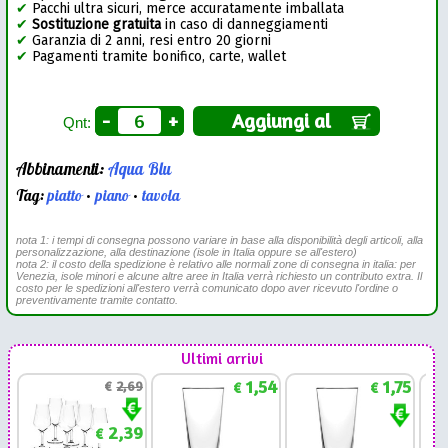
✔
Pacchi ultra sicuri, merce accuratamente imballata
✔
Sostituzione gratuita
in caso di danneggiamenti
✔
Garanzia di 2 anni, resi entro 20 giorni
✔
Pagamenti tramite bonifico, carte, wallet
-
+
Aggiungi al
Qnt:
Abbinamenti:
Aqua Blu
Tag:
piatto
•
piano
•
tavola
nota 1: i tempi di consegna possono variare in base alla disponibilità degli articoli, alla
personalizzazione, alla destinazione (isole in Italia oppure se all'estero)
nota 2: il costo della spedizione è relativo alle normali zone di consegna in italia: per
Venezia, isole minori e alcune altre aree in Italia verrà richiesto un contributo extra. Il
costo per le spedizioni all'estero verrà comunicato dopo aver ricevuto l'ordine o
preventivamente tramite contatto.
Ultimi arrivi
1,54
1,75
€
2,69
€
€
2,39
€