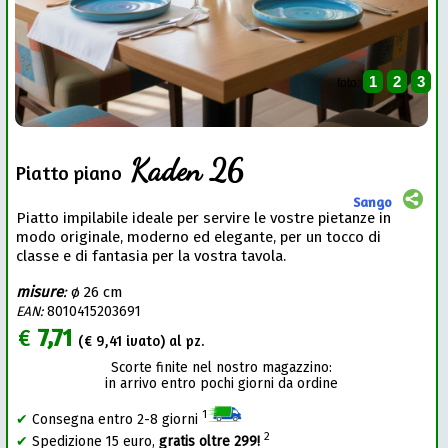
1
2
3
foto:
Kaden 26
Piatto piano
Sango
Piatto impilabile ideale per servire le vostre pietanze in
modo originale, moderno ed elegante, per un tocco di
classe e di fantasia per la vostra tavola.
misure
:
ø 26 cm
EAN:
8010415203691
€
7,71
(€
9,41
ivato) al pz.
Scorte finite nel nostro magazzino:
in arrivo entro pochi giorni da ordine
1
✔
Consegna entro 2-8 giorni
2
✔
Spedizione 15 euro,
gratis oltre 299!