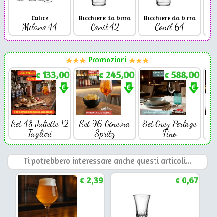
Calice
Bicchiere da birra
Bicchiere da birra
Milano 44
Conil 42
Conil 64
Promozioni
133,00
245,00
588,00
€
€
€
Set 48 Juliette 12
Set 96 Ginevra
Set Grey Perlage
Se
Taglieri
Spritz
Fino
Ti potrebbero interessare anche questi articoli...
2,39
0,67
€
€