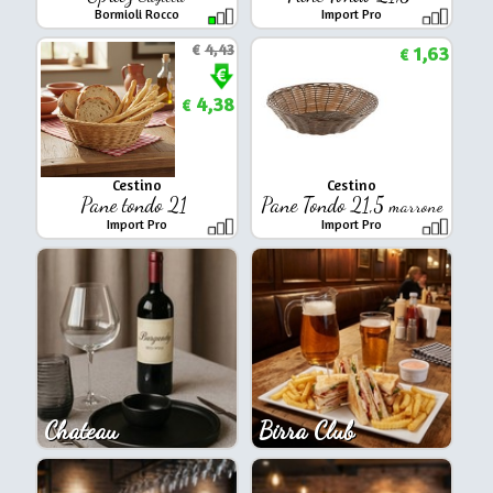
Bormioli Rocco
Import Pro
€
4,43
1,63
€
4,38
€
Cestino
Cestino
Pane tondo 21
Pane Tondo 21,5
marrone
Import Pro
Import Pro
Chateau
Birra Club