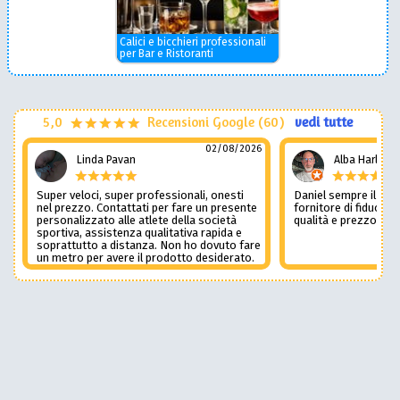
Calici e bicchieri professionali
per Bar e Ristoranti
5,0
Recensioni Google (60)
vedi tutte
02/08/2026
Linda Pavan
Alba Harley
Super veloci, super professionali, onesti
Daniel sempre il num
nel prezzo. Contattati per fare un presente
fornitore di fiducia c
personalizzato alle atlete della società
qualità e prezzo non
sportiva, assistenza qualitativa rapida e
soprattutto a distanza. Non ho dovuto fare
un metro per avere il prodotto desiderato.
Una assistenza del genere è rara e
preziosa. Credo li contatterò ancora in
futuro