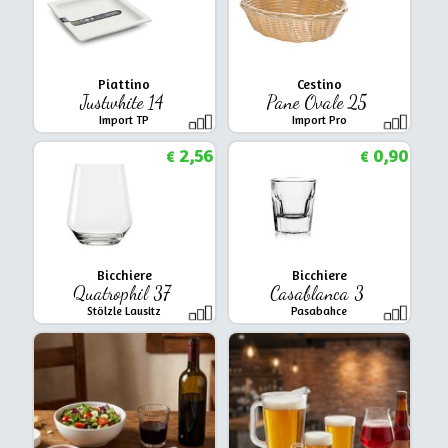
Piattino
Cestino
Justwhite 14
Pane Ovale 25
Import TP
Import Pro
2,56
0,90
€
€
Bicchiere
Bicchiere
Quatrophil 37
Casablanca 3
Stölzle Lausitz
Pasabahce