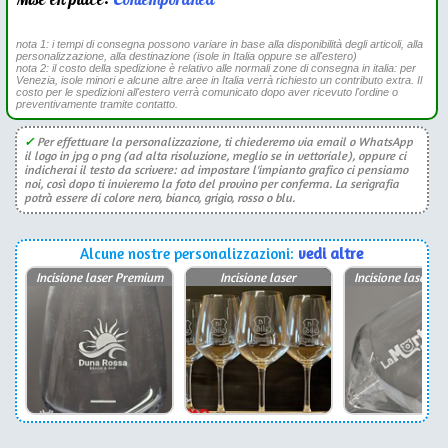
nota 1: i tempi di consegna possono variare in base alla disponibilità degli articoli, alla
personalizzazione, alla destinazione (isole in Italia oppure se all'estero)
nota 2: il costo della spedizione è relativo alle normali zone di consegna in italia: per
Venezia, isole minori e alcune altre aree in Italia verrà richiesto un contributo extra. Il
costo per le spedizioni all'estero verrà comunicato dopo aver ricevuto l'ordine o
preventivamente tramite contatto.
✓
Per effettuare la personalizzazione, ti chiederemo via email o WhatsApp
il logo in jpg o png (ad alta risoluzione, meglio se in vettoriale), oppure ci
indicherai il testo da scrivere: ad impostare l'impianto grafico ci pensiamo
noi, così dopo ti invieremo la foto del provino per conferma. La serigrafia
potrà essere di colore nero, bianco, grigio, rosso o blu.
Alcune nostre personalizzazioni:
vedi altre
Incisione laser Premium
Incisione laser
Incisione laser P