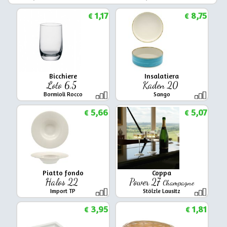
1,17
8,75
€
€
Bicchiere
Insalatiera
Loto 6,5
Kaden 20
Bormioli Rocco
Sango
5,66
5,07
€
€
Piatto fondo
Coppa
Halos 22
Power 27
Champagne
Import TP
Stölzle Lausitz
3,95
1,81
€
€