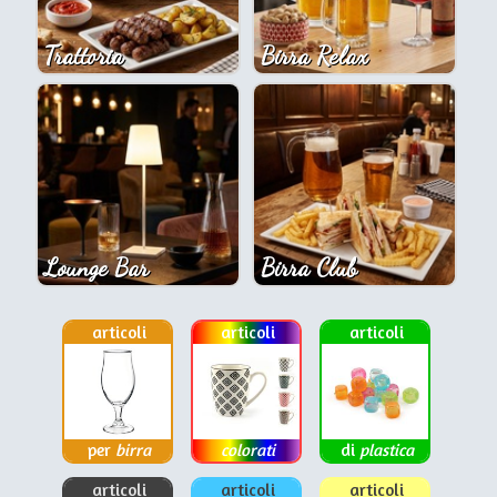
Trattoria
Birra Relax
Lounge Bar
Birra Club
articoli
articoli
articoli
per
birra
colorati
di
plastica
articoli
articoli
articoli