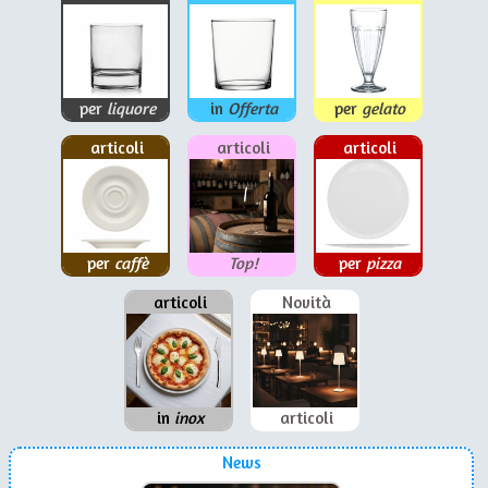
per
liquore
in
Offerta
per
gelato
articoli
articoli
articoli
per
caffè
Top!
per
pizza
articoli
Novità
in
inox
articoli
News