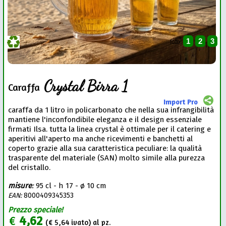
1
2
3
foto:
Crystal Birra 1
Caraffa
Import Pro
caraffa da 1 litro in policarbonato che nella sua infrangibilità
mantiene l'inconfondibile eleganza e il design essenziale
firmati Ilsa. tutta la linea crystal è ottimale per il catering e
aperitivi all'aperto ma anche ricevimenti e banchetti al
coperto grazie alla sua caratteristica peculiare: la qualità
trasparente del materiale (SAN) molto simile alla purezza
del cristallo.
misure
:
95 cl - h 17 - ø 10 cm
EAN:
8000409345353
Prezzo speciale!
€
4,62
(€
5,64
ivato) al pz.