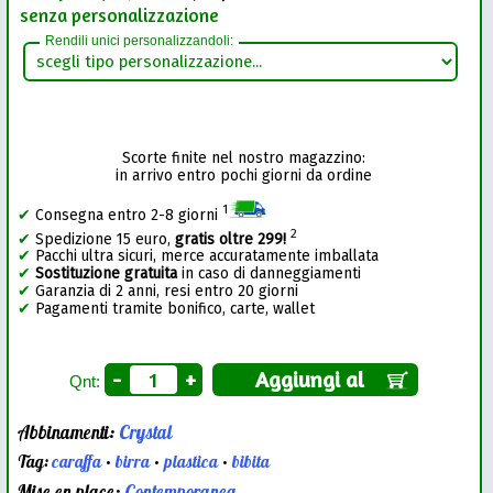
senza personalizzazione
Rendili unici personalizzandoli:
Scorte finite nel nostro magazzino:
in arrivo entro pochi giorni da ordine
1
✔
Consegna entro 2-8 giorni
2
✔
Spedizione 15 euro,
gratis oltre 299!
✔
Pacchi ultra sicuri, merce accuratamente imballata
✔
Sostituzione gratuita
in caso di danneggiamenti
✔
Garanzia di 2 anni, resi entro 20 giorni
✔
Pagamenti tramite bonifico, carte, wallet
-
+
Aggiungi al
Qnt:
Abbinamenti:
Crystal
Tag:
caraffa
•
birra
•
plastica
•
bibita
Mise en place:
Contemporanea