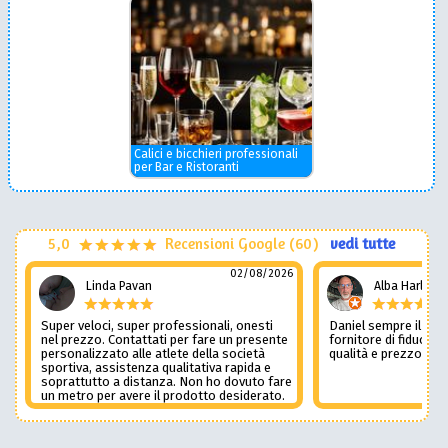
Calici e bicchieri professionali
per Bar e Ristoranti
5,0
Recensioni Google (60)
vedi tutte
02/08/2026
Linda Pavan
Alba Harley
Super veloci, super professionali, onesti
Daniel sempre il num
nel prezzo. Contattati per fare un presente
fornitore di fiducia c
personalizzato alle atlete della società
qualità e prezzo non
sportiva, assistenza qualitativa rapida e
soprattutto a distanza. Non ho dovuto fare
un metro per avere il prodotto desiderato.
Una assistenza del genere è rara e
preziosa. Credo li contatterò ancora in
futuro