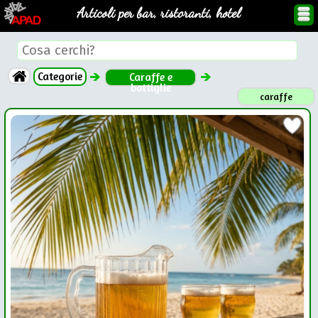
Articoli per bar, ristoranti, hotel
Categorie
Caraffe e
bottiglie
caraffe