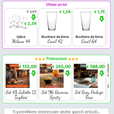
Ultimi arrivi
1,54
1,75
€
2,69
€
€
2,39
€
Calice
Bicchiere da birra
Bicchiere da birra
Milano 44
Conil 42
Conil 64
Promozioni
133,00
245,00
588,00
€
€
€
Set 48 Juliette 12
Set 96 Ginevra
Set Grey Perlage
Se
Taglieri
Spritz
Fino
Ti potrebbero interessare anche questi articoli...