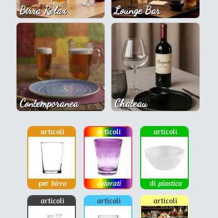
Birra Relax
Lounge Bar
Contemporanea
Chateau
articoli
articoli
articoli
per
birra
colorati
di
plastica
articoli
articoli
articoli