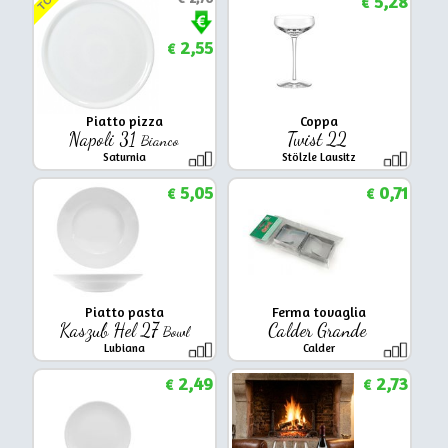
TOP
5,28
€
2,55
€
Piatto pizza
Coppa
Napoli 31
Twist 22
Bianco
Saturnia
Stölzle Lausitz
5,05
0,71
€
€
Piatto pasta
Ferma tovaglia
Kaszub Hel 27
Calder Grande
Bowl
Lubiana
Calder
2,49
2,73
€
€