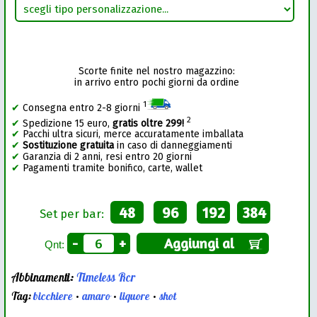
Scorte finite nel nostro magazzino:
in arrivo entro pochi giorni da ordine
1
✔
Consegna entro 2-8 giorni
2
✔
Spedizione 15 euro,
gratis oltre 299!
✔
Pacchi ultra sicuri, merce accuratamente imballata
✔
Sostituzione gratuita
in caso di danneggiamenti
✔
Garanzia di 2 anni, resi entro 20 giorni
✔
Pagamenti tramite bonifico, carte, wallet
48
96
192
384
Set per bar:
-
+
Aggiungi al
Qnt:
Abbinamenti:
Timeless Rcr
Tag:
bicchiere
•
amaro
•
liquore
•
shot