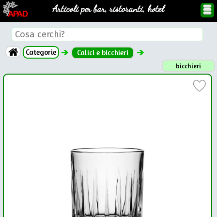
Articoli per bar, ristoranti, hotel
Categorie
Calici e bicchieri
bicchieri