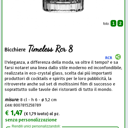
1
2
foto:
Timeless Rcr 8
Bicchiere
RCR
l?eleganza, a differenza della moda, va oltre il tempo? e sa
farsi notare! una linea dallo stile moderno ed inconfondibile,
realizzata in eco-crystal glass, scelta dai più importanti
produttori di cocktails e spirits per le loro pubblicità, la
ritroverete anche sul set di moltissimi film di successo e
soprattutto sulle tavole dei ristoranti di tutto il mondo.
misure
:
8 cl - h 6 - ø 5,2 cm
EAN:
8007815258789
€
1,47
(€
1,79
ivato) al pz.
senza personalizzazione
Rendili unici personalizzandoli: