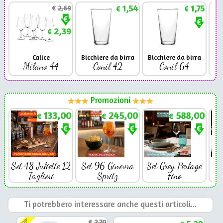
1,54
1,75
€
2,69
€
€
2,39
€
Calice
Bicchiere da birra
Bicchiere da birra
Milano 44
Conil 42
Conil 64
Promozioni
133,00
245,00
588,00
€
€
€
Set 48 Juliette 12
Set 96 Ginevra
Set Grey Perlage
Se
Taglieri
Spritz
Fino
Ti potrebbero interessare anche questi articoli...
€
2,70