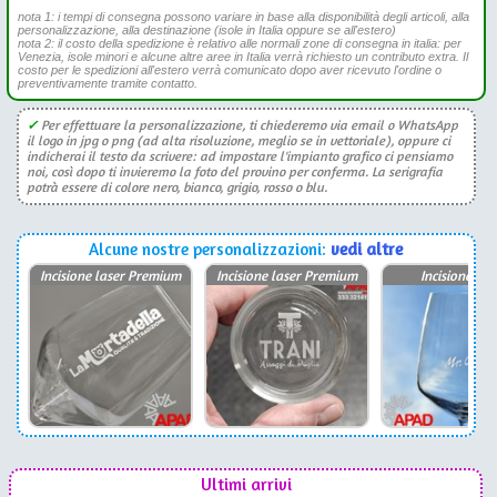
nota 1: i tempi di consegna possono variare in base alla disponibilità degli articoli, alla
personalizzazione, alla destinazione (isole in Italia oppure se all'estero)
nota 2: il costo della spedizione è relativo alle normali zone di consegna in italia: per
Venezia, isole minori e alcune altre aree in Italia verrà richiesto un contributo extra. Il
costo per le spedizioni all'estero verrà comunicato dopo aver ricevuto l'ordine o
preventivamente tramite contatto.
✓
Per effettuare la personalizzazione, ti chiederemo via email o WhatsApp
il logo in jpg o png (ad alta risoluzione, meglio se in vettoriale), oppure ci
indicherai il testo da scrivere: ad impostare l'impianto grafico ci pensiamo
noi, così dopo ti invieremo la foto del provino per conferma. La serigrafia
potrà essere di colore nero, bianco, grigio, rosso o blu.
Alcune nostre personalizzazioni:
vedi altre
Incisione laser Premium
Incisione laser Premium
Incisione las
Ultimi arrivi