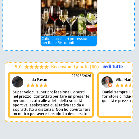
Calici e bicchieri professionali
per Bar e Ristoranti
5,0
Recensioni Google (60)
vedi tutte
02/08/2026
Linda Pavan
Alba Harley
Super veloci, super professionali, onesti
Daniel sempre il num
nel prezzo. Contattati per fare un presente
fornitore di fiducia c
personalizzato alle atlete della società
qualità e prezzo non
sportiva, assistenza qualitativa rapida e
soprattutto a distanza. Non ho dovuto fare
un metro per avere il prodotto desiderato.
Una assistenza del genere è rara e
preziosa. Credo li contatterò ancora in
futuro