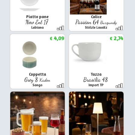
Piatto pane
Calice
New Ent 17
Passion 64
Burgundy
Lubiana
Stölzle Lausitz
4,09
2,74
€
€
Coppetta
Tazza
Grey 8
Brasilia 48
Kaden
Sango
Import TP