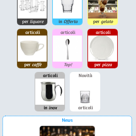
per
liquore
in
Offerta
per
gelato
articoli
articoli
articoli
per
caffè
Top!
per
pizza
articoli
Novità
in
inox
articoli
News