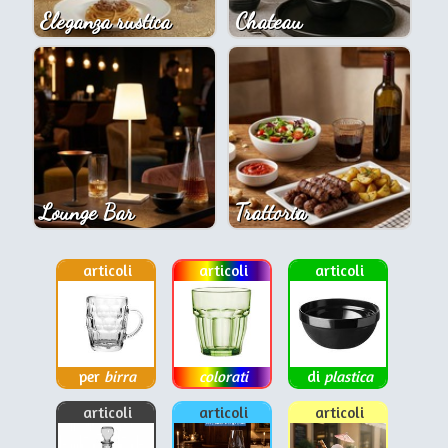
Eleganza rustica
Chateau
Lounge Bar
Trattoria
articoli
articoli
articoli
per
birra
colorati
di
plastica
articoli
articoli
articoli