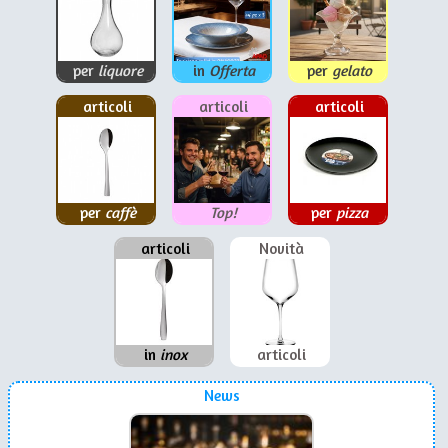
per
liquore
in
Offerta
per
gelato
articoli
articoli
articoli
per
caffè
Top!
per
pizza
articoli
Novità
in
inox
articoli
News