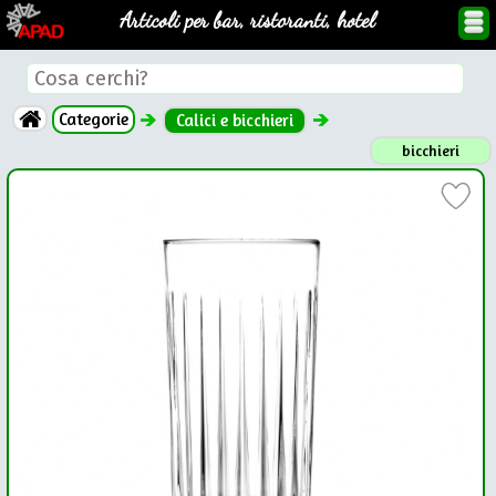
Articoli per bar, ristoranti, hotel
Categorie
Calici e bicchieri
bicchieri