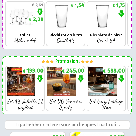
1,54
1,75
€
2,69
€
€
2,39
€
Calice
Bicchiere da birra
Bicchiere da birra
Milano 44
Conil 42
Conil 64
Promozioni
133,00
245,00
588,00
€
€
€
Set 48 Juliette 12
Set 96 Ginevra
Set Grey Perlage
Se
Taglieri
Spritz
Fino
Ti potrebbero interessare anche questi articoli...