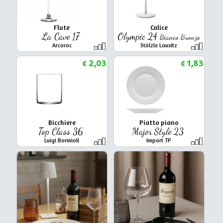
Flute
Calice
La Cave 17
Olympic 24
Bianco Bronzo
Arcoroc
Stölzle Lausitz
2,03
1,83
€
€
Bicchiere
Piatto piano
Top Class 36
Major Style 23
Luigi Bormioli
Import TP