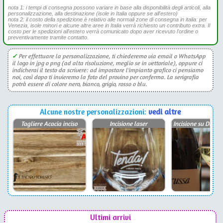
nota 1: i tempi di consegna possono variare in base alla disponibilità degli articoli, alla
personalizzazione, alla destinazione (isole in Italia oppure se all'estero)
nota 2: il costo della spedizione è relativo alle normali zone di consegna in italia: per
Venezia, isole minori e alcune altre aree in Italia verrà richiesto un contributo extra. Il
costo per le spedizioni all'estero verrà comunicato dopo aver ricevuto l'ordine o
preventivamente tramite contatto.
✓
Per effettuare la personalizzazione, ti chiederemo via email o WhatsApp
il logo in jpg o png (ad alta risoluzione, meglio se in vettoriale), oppure ci
indicherai il testo da scrivere: ad impostare l'impianto grafico ci pensiamo
noi, così dopo ti invieremo la foto del provino per conferma. La serigrafia
potrà essere di colore nero, bianco, grigio, rosso o blu.
Alcune nostre personalizzazioni:
vedi altre
Tagliere Acacia inciso
Incisione laser
Incisione su Divin
Ultimi arrivi