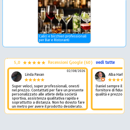
Calici e bicchieri professionali
per Bar e Ristoranti
5,0
Recensioni Google (60)
vedi tutte
02/08/2026
Linda Pavan
Alba Harley
Super veloci, super professionali, onesti
Daniel sempre il num
nel prezzo. Contattati per fare un presente
fornitore di fiducia c
personalizzato alle atlete della società
qualità e prezzo non
sportiva, assistenza qualitativa rapida e
soprattutto a distanza. Non ho dovuto fare
un metro per avere il prodotto desiderato.
Una assistenza del genere è rara e
preziosa. Credo li contatterò ancora in
futuro