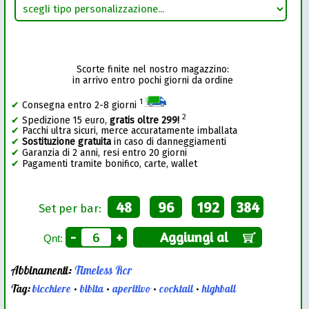
Scorte finite nel nostro magazzino:
in arrivo entro pochi giorni da ordine
1
✔
Consegna entro 2-8 giorni
2
✔
Spedizione 15 euro,
gratis oltre 299!
✔
Pacchi ultra sicuri, merce accuratamente imballata
✔
Sostituzione gratuita
in caso di danneggiamenti
✔
Garanzia di 2 anni, resi entro 20 giorni
✔
Pagamenti tramite bonifico, carte, wallet
48
96
192
384
Set per bar:
-
+
Aggiungi al
Qnt:
Abbinamenti:
Timeless Rcr
Tag:
bicchiere
•
bibita
•
aperitivo
•
cocktail
•
highball