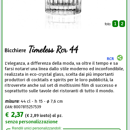
1
2
foto:
Timeless Rcr 44
Bicchiere
RCR
L'eleganza, a differenza della moda, va oltre il tempo e sa
farsi notare! una linea dallo stile moderno ed inconfondibile,
realizzata in eco-crystal glass, scelta dai più importanti
produttori di cocktails e spirits per le loro pubblicità, la
ritroverete anche sul set di moltissimi film di successo e
soprattutto sulle tavole dei ristoranti di tutto il mondo.
misure
:
44 cl - h 15 - ø 7,6 cm
EAN:
8007815257539
€
2,37
(€
2,89
ivato) al pz.
senza personalizzazione
Rendili unici personalizzandoli: