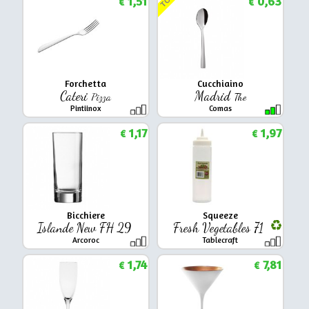
TOP
1,51
0,63
€
€
Forchetta
Cucchiaino
Cateri
Madrid
Pizza
The
Pintiinox
Comas
1,17
1,97
€
€
Bicchiere
Squeeze
Islande New FH 29
Fresh Vegetables 71
Arcoroc
Tablecraft
1,74
7,81
€
€