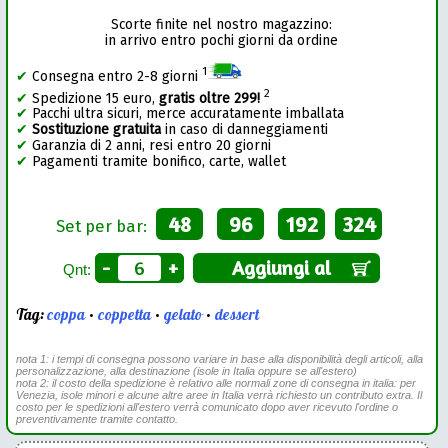
Scorte finite nel nostro magazzino:
in arrivo entro pochi giorni da ordine
1
✔
Consegna entro 2-8 giorni
2
✔
Spedizione 15 euro,
gratis oltre 299!
✔
Pacchi ultra sicuri, merce accuratamente imballata
✔
Sostituzione gratuita
in caso di danneggiamenti
✔
Garanzia di 2 anni, resi entro 20 giorni
✔
Pagamenti tramite bonifico, carte, wallet
48
96
192
324
Set per bar:
-
+
Aggiungi al
Qnt:
Tag:
coppa
•
coppetta
•
gelato
•
dessert
nota 1: i tempi di consegna possono variare in base alla disponibilità degli articoli, alla
personalizzazione, alla destinazione (isole in Italia oppure se all'estero)
nota 2: il costo della spedizione è relativo alle normali zone di consegna in italia: per
Venezia, isole minori e alcune altre aree in Italia verrà richiesto un contributo extra. Il
costo per le spedizioni all'estero verrà comunicato dopo aver ricevuto l'ordine o
preventivamente tramite contatto.