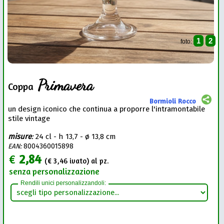
1
2
foto:
Primavera
Coppa
Bormioli Rocco
un design iconico che continua a proporre l'intramontabile
stile vintage
misure
:
24 cl - h 13,7 - ø 13,8 cm
EAN:
8004360015898
€
2,84
(€
3,46
ivato) al pz.
senza personalizzazione
Rendili unici personalizzandoli: