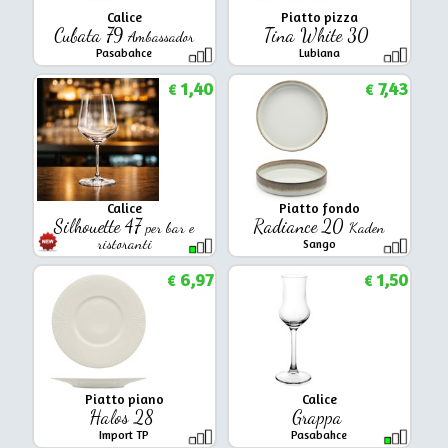
Calice
Piatto pizza
Cubata 79
Tina White 30
Ambassador
Pasabahce
Lubiana
1,40
7,43
€
€
Calice
Piatto fondo
Silhouette 47
Radiance 20
per bar e
Kaden
ristoranti
Sango
Arcoroc
6,97
1,50
€
€
Piatto piano
Calice
Halos 28
Grappa
Import TP
Pasabahce