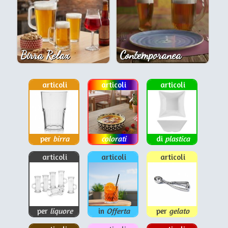
Birra Relax
Contemporanea
articoli
articoli
articoli
per
birra
colorati
di
plastica
articoli
articoli
articoli
per
liquore
in
Offerta
per
gelato