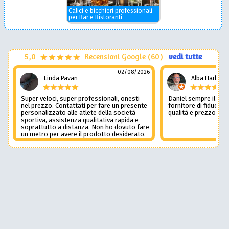
Calici e bicchieri professionali
per Bar e Ristoranti
5,0
Recensioni Google (60)
vedi tutte
02/08/2026
Linda Pavan
Alba Harley
Super veloci, super professionali, onesti
Daniel sempre il num
nel prezzo. Contattati per fare un presente
fornitore di fiducia c
personalizzato alle atlete della società
qualità e prezzo non
sportiva, assistenza qualitativa rapida e
soprattutto a distanza. Non ho dovuto fare
un metro per avere il prodotto desiderato.
Una assistenza del genere è rara e
preziosa. Credo li contatterò ancora in
futuro