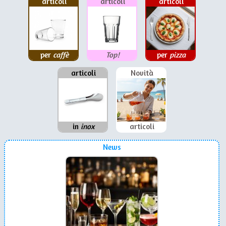
articoli
articoli
articoli
per
caffè
Top!
per
pizza
articoli
Novità
in
inox
articoli
News