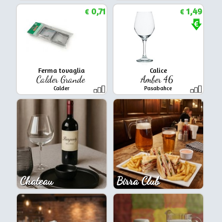
0,71
1,49
€
€
Ferma tovaglia
Calice
Calder Grande
Amber 46
Calder
Pasabahce
Chateau
Birra Club