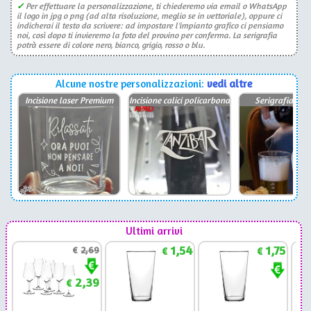
✓
Per effettuare la personalizzazione, ti chiederemo via email o WhatsApp
il logo in jpg o png (ad alta risoluzione, meglio se in vettoriale), oppure ci
indicherai il testo da scrivere: ad impostare l'impianto grafico ci pensiamo
noi, così dopo ti invieremo la foto del provino per conferma. La serigrafia
potrà essere di colore nero, bianco, grigio, rosso o blu.
Alcune nostre personalizzazioni:
vedi altre
Incisione laser Premium
Incisione calici policarbonato
Serigrafia Coni
Ultimi arrivi
1,54
1,75
€
2,69
€
€
2,39
€