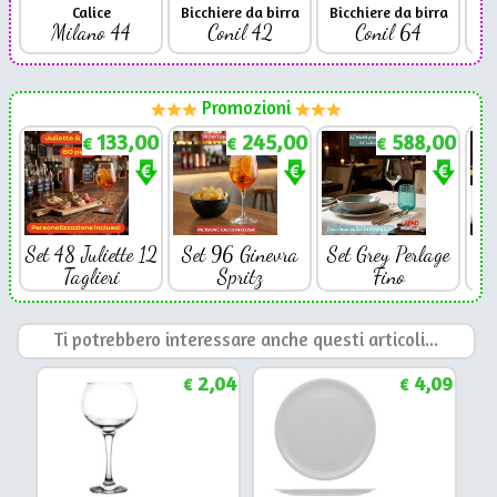
Calice
Bicchiere da birra
Bicchiere da birra
Milano 44
Conil 42
Conil 64
Promozioni
133,00
245,00
588,00
€
€
€
Set 48 Juliette 12
Set 96 Ginevra
Set Grey Perlage
Se
Taglieri
Spritz
Fino
Ti potrebbero interessare anche questi articoli...
2,04
4,09
€
€