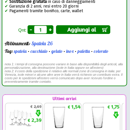
✔
Sostituzione gratuita
in caso di danneggiamenti
✔
Garanzia di 2 anni, resi entro 20 giorni
✔
Pagamenti tramite bonifico, carte, wallet
-
+
Aggiungi al
Qnt:
Abbinamenti:
Spatola 26
Tag:
spatola
•
cucchiaio
•
gelato
•
inox
•
paletta
•
colorato
nota 1: i tempi di consegna possono variare in base alla disponibilità degli articoli, alla
personalizzazione, alla destinazione (isole in Italia oppure se all'estero)
nota 2: il costo della spedizione è relativo alle normali zone di consegna in italia: per
Venezia, isole minori e alcune altre aree in Italia verrà richiesto un contributo extra. Il
costo per le spedizioni all'estero verrà comunicato dopo aver ricevuto l'ordine o
preventivamente tramite contatto.
Ultimi arrivi
1,54
1,75
€
2,69
€
€
2,39
€