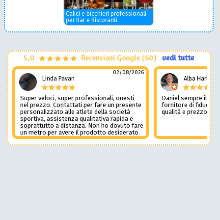
Calici e bicchieri professionali
per Bar e Ristoranti
5,0
Recensioni Google (60)
vedi tutte
02/08/2026
Linda Pavan
Alba Harley
Super veloci, super professionali, onesti
Daniel sempre il num
nel prezzo. Contattati per fare un presente
fornitore di fiducia c
personalizzato alle atlete della società
qualità e prezzo non
sportiva, assistenza qualitativa rapida e
soprattutto a distanza. Non ho dovuto fare
un metro per avere il prodotto desiderato.
Una assistenza del genere è rara e
preziosa. Credo li contatterò ancora in
futuro