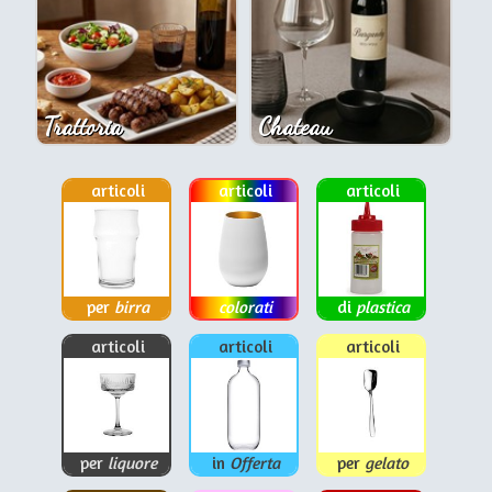
Trattoria
Chateau
articoli
articoli
articoli
per
birra
colorati
di
plastica
articoli
articoli
articoli
per
liquore
in
Offerta
per
gelato