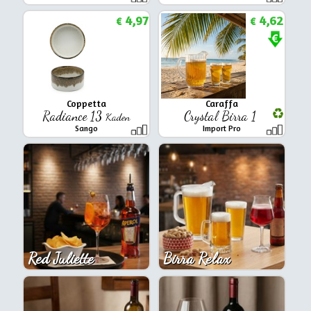
4,97
4,62
€
€
Coppetta
Caraffa
Radiance 13
Crystal Birra 1
Kaden
Sango
Import Pro
Red Juliette
Birra Relax