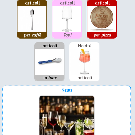
articoli
articoli
articoli
per
caffè
Top!
per
pizza
articoli
Novità
in
inox
articoli
News