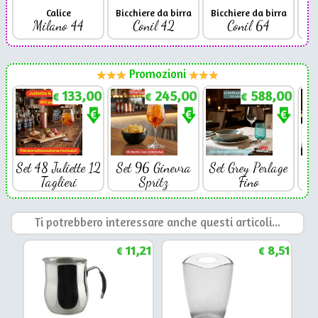
Calice
Bicchiere da birra
Bicchiere da birra
Milano 44
Conil 42
Conil 64
Promozioni
133,00
245,00
588,00
€
€
€
Set 48 Juliette 12
Set 96 Ginevra
Set Grey Perlage
Se
Taglieri
Spritz
Fino
Ti potrebbero interessare anche questi articoli...
11,21
8,51
€
€