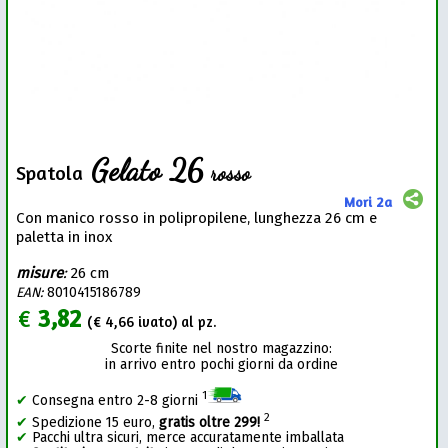
Gelato 26
rosso
Spatola
Mori 2a
Con manico rosso in polipropilene, lunghezza 26 cm e
paletta in inox
misure
:
26 cm
EAN:
8010415186789
€
3,82
(€
4,66
ivato) al pz.
Scorte finite nel nostro magazzino:
in arrivo entro pochi giorni da ordine
1
✔
Consegna entro 2-8 giorni
2
✔
Spedizione 15 euro,
gratis oltre 299!
✔
Pacchi ultra sicuri, merce accuratamente imballata