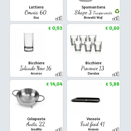
Lattiera
Spumantiera
Omnia 60
Shape 3
Trasparente
Ilsa
Brevetti Waf
0,93
0,60
€
€
Bicchiere
Bicchiere
Islande New 16
Provence 13
Arcoroc
Duralex
14,04
5,88
€
€
Colapasta
Vassoio
Anita 22
Fast food 41
InoxRiv
Araven