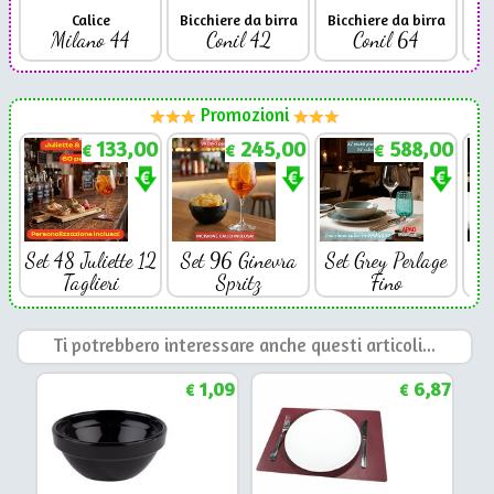
Calice
Bicchiere da birra
Bicchiere da birra
Milano 44
Conil 42
Conil 64
Promozioni
133,00
245,00
588,00
€
€
€
Set 48 Juliette 12
Set 96 Ginevra
Set Grey Perlage
Se
Taglieri
Spritz
Fino
Ti potrebbero interessare anche questi articoli...
1,09
6,87
€
€