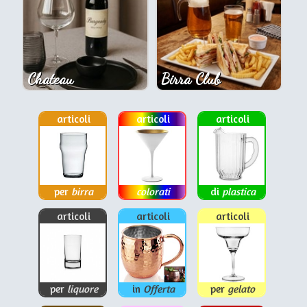
Chateau
Birra Club
articoli
articoli
articoli
per
birra
colorati
di
plastica
articoli
articoli
articoli
per
liquore
in
Offerta
per
gelato