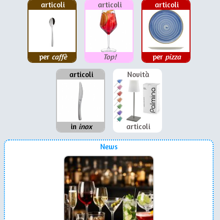
articoli
articoli
articoli
per
caffè
Top!
per
pizza
articoli
Novità
in
inox
articoli
News