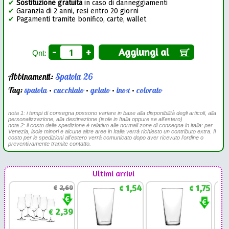
✔
Sostituzione gratuita
in caso di danneggiamenti
✔
Garanzia di 2 anni, resi entro 20 giorni
✔
Pagamenti tramite bonifico, carte, wallet
-
+
Aggiungi al
Qnt:
Abbinamenti:
Spatola 26
Tag:
spatola
•
cucchiaio
•
gelato
•
inox
•
colorato
nota 1: i tempi di consegna possono variare in base alla disponibilità degli articoli, alla
personalizzazione, alla destinazione (isole in Italia oppure se all'estero)
nota 2: il costo della spedizione è relativo alle normali zone di consegna in italia: per
Venezia, isole minori e alcune altre aree in Italia verrà richiesto un contributo extra. Il
costo per le spedizioni all'estero verrà comunicato dopo aver ricevuto l'ordine o
preventivamente tramite contatto.
Ultimi arrivi
1,54
1,75
€
2,69
€
€
2,39
€