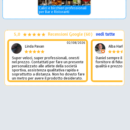
Calici e bicchieri professionali
per Bar e Ristoranti
5,0
Recensioni Google (60)
vedi tutte
02/08/2026
Linda Pavan
Alba Harley
Super veloci, super professionali, onesti
Daniel sempre il num
nel prezzo. Contattati per fare un presente
fornitore di fiducia c
personalizzato alle atlete della società
qualità e prezzo non
sportiva, assistenza qualitativa rapida e
soprattutto a distanza. Non ho dovuto fare
un metro per avere il prodotto desiderato.
Una assistenza del genere è rara e
preziosa. Credo li contatterò ancora in
futuro