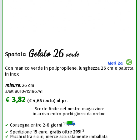
Gelato 26
verde
Spatola
Mori 2a
Con manico verde in polipropilene, lunghezza 26 cm e paletta
in inox
misure
:
26 cm
EAN:
8010415186741
€
3,82
(€
4,66
ivato) al pz.
Scorte finite nel nostro magazzino:
in arrivo entro pochi giorni da ordine
1
✔
Consegna entro 2-8 giorni
2
✔
Spedizione 15 euro,
gratis oltre 299!
✔
Pacchi ultra sicuri, merce accuratamente imballata