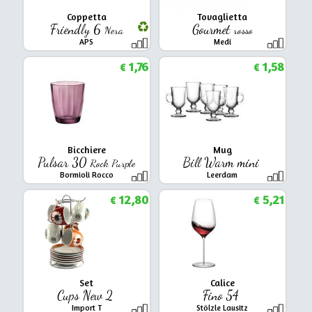
Coppetta
Tovaglietta
Friendly 6
Gourmet
Nera
rosso
APS
Medi
1,76
1,58
€
€
Bicchiere
Mug
Pulsar 30
Bill Warm mini
Rock Purple
Bormioli Rocco
Leerdam
12,80
5,21
€
€
Set
Calice
Cups New 2
Fino 54
Import T
Stölzle Lausitz