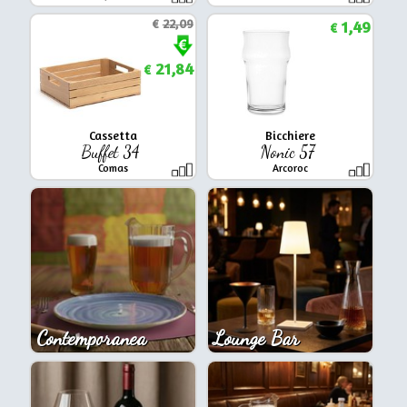
€
22,09
1,49
€
21,84
€
Cassetta
Bicchiere
Buffet 34
Nonic 57
Comas
Arcoroc
Contemporanea
Lounge Bar