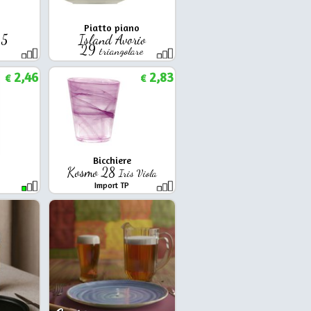
Piatto piano
5,5
Island Avorio
29
triangolare
Ariane
2,46
2,83
€
€
Bicchiere
4
Kosmo 28
Iris Viola
Import TP