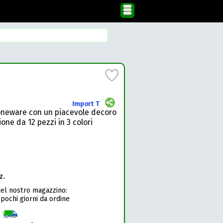
Import T
toneware con un piacevole decoro
zione da 12 pezzi in 3 colori
z.
nel nostro magazzino:
 pochi giorni da ordine
1