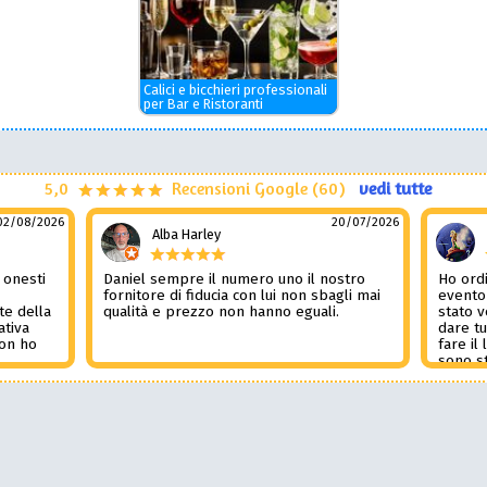
Calici e bicchieri professionali
per Bar e Ristoranti
5,0
Recensioni Google (60)
vedi tutte
02/08/2026
20/07/2026
Alba Harley
 onesti
Daniel sempre il numero uno il nostro
Ho ordi
n
fornitore di fiducia con lui non sbagli mai
evento
te della
qualità e prezzo non hanno eguali.
stato 
ativa
dare tu
Non ho
fare il
l
sono st
nza del
tutto i
i
Non pub
sorpre
la rec
Potessi
Daniel 