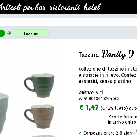
Articoli per bar, ristoranti, hotel
e
tazzine
Vanity 9
Tazzina
collezione di tazzine in s
a striscie in rilievo. Confe
assortiti, senza piattino
misure
:
9 cl
EAN:
8010415244663
€
1,47
(€
1,79
ivato) al p
Scorte finite 
in arrivo entro
✔
Consegna entro 2-8 giorni