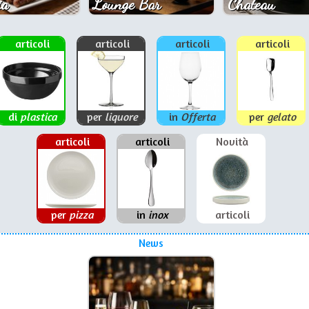
ia
Lounge Bar
Chateau
articoli
articoli
articoli
articoli
di
plastica
per
liquore
in
Offerta
per
gelato
articoli
articoli
Novità
per
pizza
in
inox
articoli
News