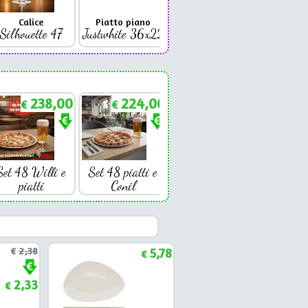
Calice
Piatto piano
Bicchiere
Bicc
Silhouette 47
Justwhite 36x22
Premium 42
Coniq
238,00
224,00
€
€
Set 48 Willi e
Set 48 piatti e
piatti
Conil
€
2,38
5,78
€
2,33
€