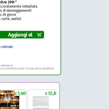
2
oltre 299!
accuratamente imballata
so di danneggiamenti
o 20 giorni
 carte, wallet
Aggiungi al
•
colorato
 all'estero)
to un contributo extra. Il costo per le spedizioni
1,40
12,86
1,88
€
€
€