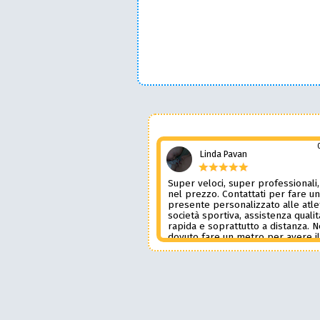
Linda Pavan
Super veloci, super professionali,
nel prezzo. Contattati per fare u
presente personalizzato alle atle
società sportiva, assistenza qualit
rapida e soprattutto a distanza. 
dovuto fare un metro per avere i
prodotto desiderato. Una assiste
genere è rara e preziosa. Credo l
contatterò ancora in futuro