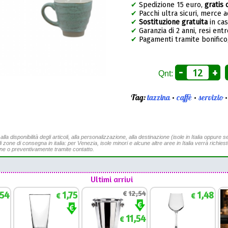
✔
Spedizione 15 euro,
gratis 
✔
Pacchi ultra sicuri, merce 
✔
Sostituzione gratuita
in ca
✔
Garanzia di 2 anni, resi entr
✔
Pagamenti tramite bonifico,
-
+
Qnt:
Tag:
tazzina
•
caffè
•
servizio
a disponibilità degli articoli, alla personalizzazione, alla destinazione (isole in Italia oppure se
li zone di consegna in italia: per Venezia, isole minori e alcune altre aree in Italia verrà richies
ine o preventivamente tramite contatto.
Ultimi arrivi
,54
1,75
€
12,54
1,48
€
€
11,54
€