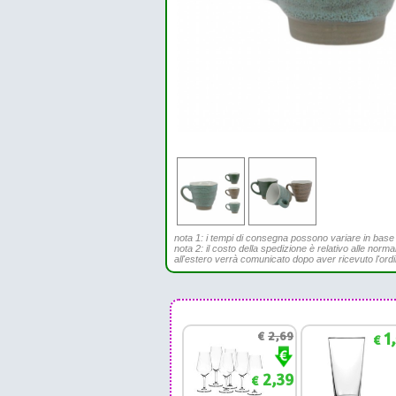
nota 1: i tempi di consegna possono variare in base all
nota 2: il costo della spedizione è relativo alle norma
all'estero verrà comunicato dopo aver ricevuto l'ord
€
2,69
1
€
2,39
€