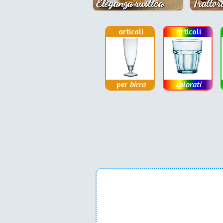
Eleganza rustica
Trattor
articoli
articoli
per
birra
colorati