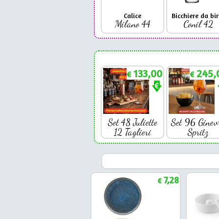
Calice
Bicchiere da bir
Milano 44
Conil 42
133,00
245,
€
€
Set 48 Juliette
Set 96 Ginev
12 Taglieri
Spritz
7,28
€