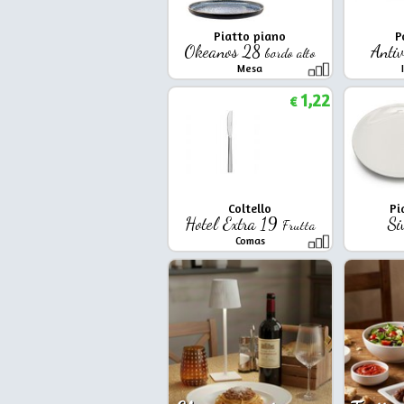
Piatto piano
P
Okeanos 28
Anti
bordo alto
Mesa
1,22
€
Coltello
Pi
Hotel Extra 19
Si
Frutta
Comas