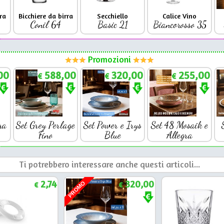
ra
Bicchiere da birra
Secchiello
Calice Vino
Conil 64
Basic 21
Biancorosso 35
Promozioni
00
588,00
320,00
255,00
€
€
€
ra
Set Grey Perlage
Set Power e Irys
Set 48 Mosaik e
Fino
Blue
Allegra
Ti potrebbero interessare anche questi articoli...
2,74
320,00
PROMO
€
€