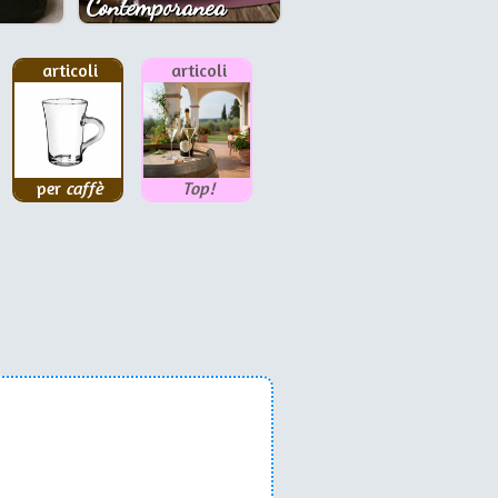
Contemporanea
articoli
articoli
per
caffè
Top!