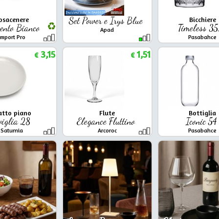
osacenere
Set Power e Irys Blue
Bicchiere
vento Bianco
Timeless 3
Apad
Import Pro
Pasabahce
3,15
1,51
€
€
atto piano
Flute
Bottiglia
viglia 28
Elegance Fluttino
Iconic 5
Saturnia
Arcoroc
Pasabahce