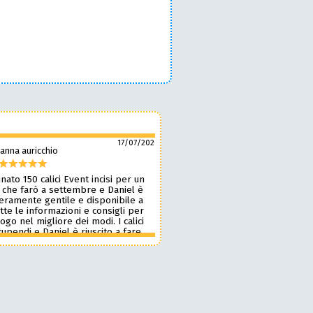
17/07/2026
anna auricchio
silvio pozzobon
nato 150 calici Event incisi per un
Daniel è fantastico! 🙌 Ci ha r
 che farò a settembre e Daniel è
bellissimi bicchieri personaliz
veramente gentile e disponibile a
nostro marchio, oltre a taglie
tte le informazioni e consigli per
ottima qualità. 🪵🍷 Lavora d
 logo nel migliore dei modi. I calici
benissimo, è super veloce ⚡ 
upendi e Daniel è riuscito a fare
onestissimi e molto competiti
n pochissimi giorni accontentandomi.
professionista che consiglia
blico le foto perché voglio sia una
assolutamente! 🔝✨
sa per i partecipanti ma aggiornerò
ensione appena passato l’evento.
 dare 10 stelle lo farei. Grazie
e alla prossima