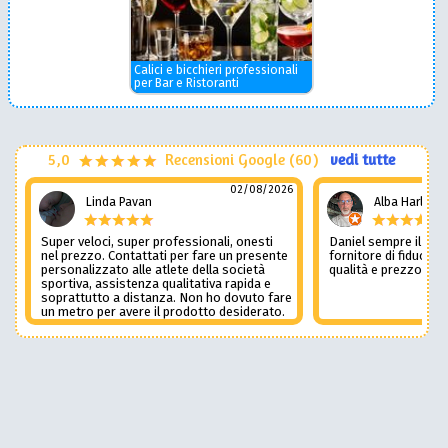
Calici e bicchieri professionali
per Bar e Ristoranti
5,0
Recensioni Google (60)
vedi tutte
02/08/2026
Linda Pavan
Alba Harley
Super veloci, super professionali, onesti
Daniel sempre il num
nel prezzo. Contattati per fare un presente
fornitore di fiducia c
personalizzato alle atlete della società
qualità e prezzo non
sportiva, assistenza qualitativa rapida e
soprattutto a distanza. Non ho dovuto fare
un metro per avere il prodotto desiderato.
Una assistenza del genere è rara e
preziosa. Credo li contatterò ancora in
futuro