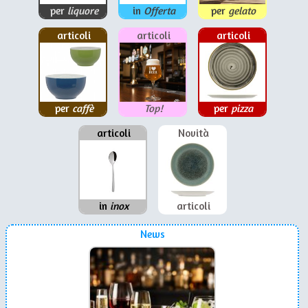
per
liquore
in
Offerta
per
gelato
articoli
articoli
articoli
per
caffè
Top!
per
pizza
articoli
Novità
in
inox
articoli
News