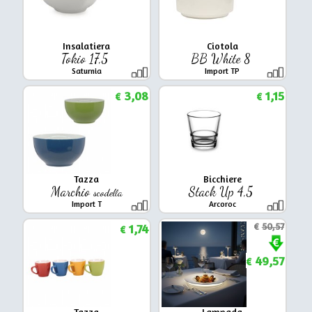
Insalatiera
Ciotola
Tokio 17,5
BB White 8
Saturnia
Import TP
3,08
1,15
€
€
Tazza
Bicchiere
Marchio
Stack Up 4,5
scodella
Import T
Arcoroc
1,74
€
50,57
€
49,57
€
Tazza
Lampada