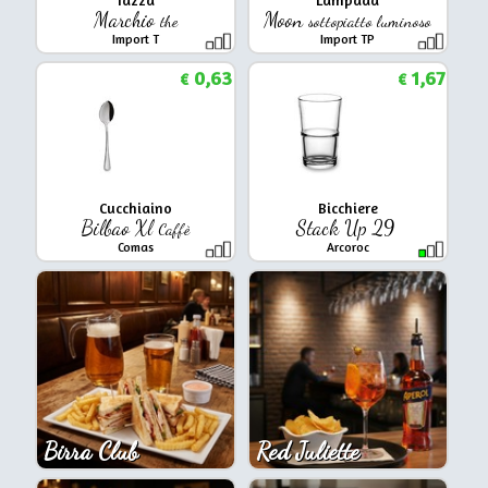
Marchio
Moon
the
sottopiatto luminoso
Import T
Import TP
0,63
1,67
€
€
Cucchiaino
Bicchiere
Bilbao Xl
Stack Up 29
Caffè
Comas
Arcoroc
Birra Club
Red Juliette