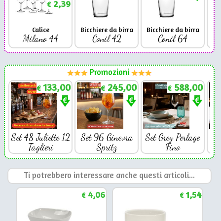
2,39
€
Calice
Bicchiere da birra
Bicchiere da birra
Milano 44
Conil 42
Conil 64
Promozioni
133,00
245,00
588,00
€
€
€
Set 48 Juliette 12
Set 96 Ginevra
Set Grey Perlage
Se
Taglieri
Spritz
Fino
Ti potrebbero interessare anche questi articoli...
4,06
1,54
€
€