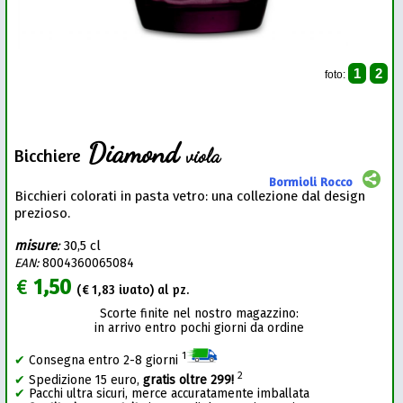
1
2
foto:
Diamond
viola
Bicchiere
Bormioli Rocco
Bicchieri colorati in pasta vetro: una collezione dal design
prezioso.
misure
:
30,5 cl
EAN:
8004360065084
€
1,50
(€
1,83
ivato) al pz.
Scorte finite nel nostro magazzino:
in arrivo entro pochi giorni da ordine
1
✔
Consegna entro 2-8 giorni
2
✔
Spedizione 15 euro,
gratis oltre 299!
✔
Pacchi ultra sicuri, merce accuratamente imballata