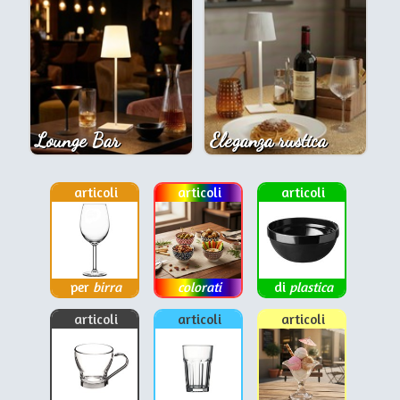
Lounge Bar
Eleganza rustica
articoli
articoli
articoli
per
birra
colorati
di
plastica
articoli
articoli
articoli