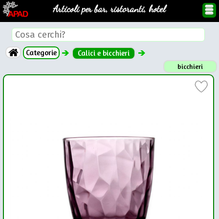
Articoli per bar, ristoranti, hotel
Categorie
Calici e bicchieri
bicchieri