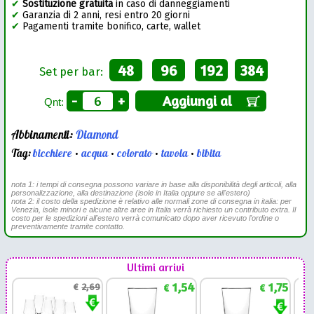
✔
Sostituzione gratuita
in caso di danneggiamenti
✔
Garanzia di 2 anni, resi entro 20 giorni
✔
Pagamenti tramite bonifico, carte, wallet
48
96
192
384
Set per bar:
-
+
Aggiungi al
Qnt:
Abbinamenti:
Diamond
Tag:
bicchiere
•
acqua
•
colorato
•
tavola
•
bibita
nota 1: i tempi di consegna possono variare in base alla disponibilità degli articoli, alla
personalizzazione, alla destinazione (isole in Italia oppure se all'estero)
nota 2: il costo della spedizione è relativo alle normali zone di consegna in italia: per
Venezia, isole minori e alcune altre aree in Italia verrà richiesto un contributo extra. Il
costo per le spedizioni all'estero verrà comunicato dopo aver ricevuto l'ordine o
preventivamente tramite contatto.
Ultimi arrivi
1,54
1,75
€
2,69
€
€