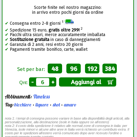
Scorte finite nel nostro magazzino:
in arrivo entro pochi giorni da ordine
1
✔
Consegna entro 2-8 giorni
2
✔
Spedizione 15 euro,
gratis oltre 299!
✔
Pacchi ultra sicuri, merce accuratamente imballata
✔
Sostituzione gratuita
in caso di danneggiamenti
✔
Garanzia di 2 anni, resi entro 20 giorni
✔
Pagamenti tramite bonifico, carte, wallet
48
96
192
384
Set per bar:
-
+
Aggiungi al
Qnt:
Abbinamenti:
Timeless
Tag:
bicchiere
•
liquore
•
shot
•
amaro
nota 1: i tempi di consegna possono variare in base alla disponibilità degli articoli, alla
personalizzazione, alla destinazione (isole in Italia oppure se all'estero)
nota 2: il costo della spedizione è relativo alle normali zone di consegna in italia: per
Venezia, isole minori e alcune altre aree in Italia verrà richiesto un contributo extra. Il
costo per le spedizioni all'estero verrà comunicato dopo aver ricevuto l'ordine o
preventivamente tramite contatto.