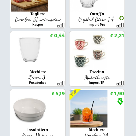
Tagliere
Caraffa
Bamboo 31
Crystal Birra 1,4
rettangolare
Kesper
Import Pro
0,44
2,21
€
€
Bicchiere
Tazzina
Linea 3
Mosaik
caffè
Pasabahce
Import TP
TOP
5,19
1,90
€
€
Insalatiera
Bicchiere
Roma 18
Timeless 34
Bianco