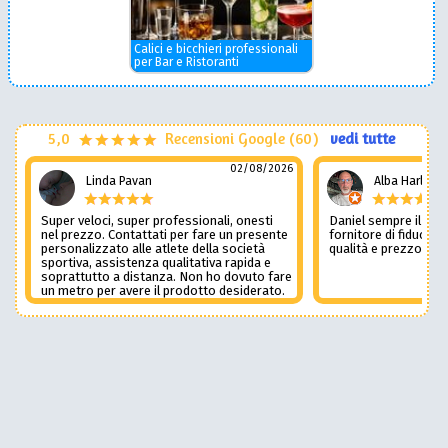
Calici e bicchieri professionali
per Bar e Ristoranti
5,0
Recensioni Google (60)
vedi tutte
02/08/2026
Linda Pavan
Alba Harley
Super veloci, super professionali, onesti
Daniel sempre il num
nel prezzo. Contattati per fare un presente
fornitore di fiducia c
personalizzato alle atlete della società
qualità e prezzo non
sportiva, assistenza qualitativa rapida e
soprattutto a distanza. Non ho dovuto fare
un metro per avere il prodotto desiderato.
Una assistenza del genere è rara e
preziosa. Credo li contatterò ancora in
futuro