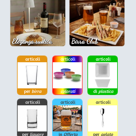
Eleganza rustica
Birra Club
articoli
articoli
articoli
per
birra
colorati
di
plastica
articoli
articoli
articoli
per
liquore
in
Offerta
per
gelato