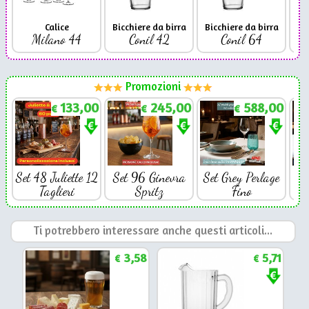
Calice
Bicchiere da birra
Bicchiere da birra
Milano 44
Conil 42
Conil 64
Promozioni
133,00
245,00
588,00
€
€
€
Set 48 Juliette 12
Set 96 Ginevra
Set Grey Perlage
Se
Taglieri
Spritz
Fino
Ti potrebbero interessare anche questi articoli...
3,58
5,71
€
€