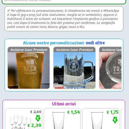
✓
Per effettuare la personalizzazione, ti chiederemo via email o WhatsApp
il logo in jpg o png (ad alta risoluzione, meglio se in vettoriale), oppure ci
indicherai il testo da scrivere: ad impostare l'impianto grafico ci pensiamo
noi, così dopo ti invieremo la foto del provino per conferma. La serigrafia
potrà essere di colore nero, bianco, grigio, rosso o blu.
Alcune nostre personalizzazioni:
vedi altre
Incisione laser Premium
Incisione laser Premium
Incisione laser P
Ultimi arrivi
1,54
1,75
€
2,69
€
€
2,39
€