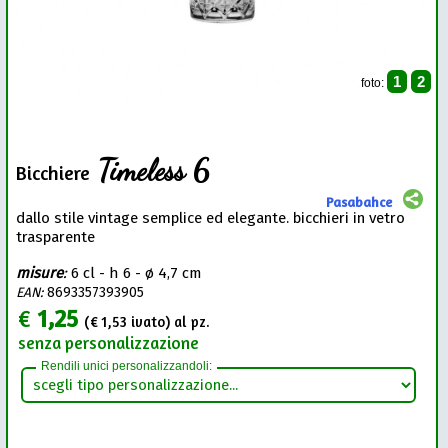
1
2
foto:
Timeless 6
Bicchiere
Pasabahce
dallo stile vintage semplice ed elegante. bicchieri in vetro
trasparente
misure
:
6 cl - h 6 - ø 4,7 cm
EAN:
8693357393905
€
1,25
(€
1,53
ivato) al pz.
senza personalizzazione
Rendili unici personalizzandoli: