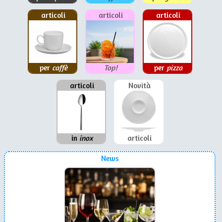
articoli
articoli
articoli
per
caffè
Top!
per
pizza
articoli
Novità
in
inox
articoli
News