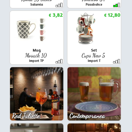
Saturnia
Pasabahce
3,82
12,80
€
€
Mug
Set
Mosaik 10
Cups New 5
Import TP
Import T
Red Juliette
Contemporanea