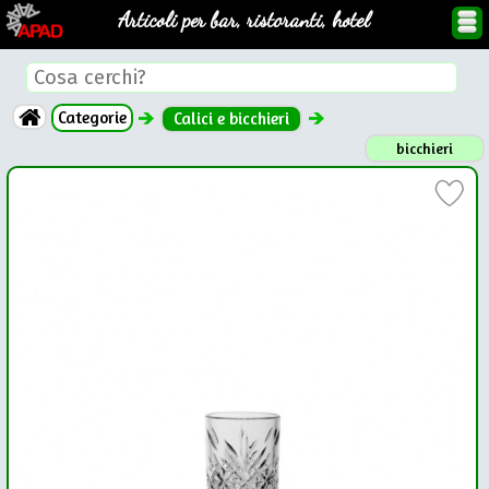
Articoli per bar, ristoranti, hotel
Categorie
Calici e bicchieri
bicchieri