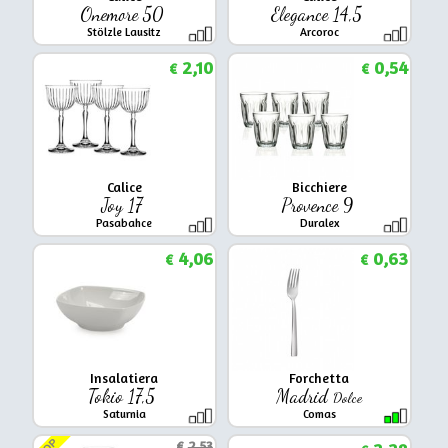
Onemore 50
Elegance 14,5
Stölzle Lausitz
Arcoroc
2,10
0,54
€
€
Calice
Bicchiere
Joy 17
Provence 9
Pasabahce
Duralex
4,06
0,63
€
€
Insalatiera
Forchetta
Tokio 17,5
Madrid
Dolce
Saturnia
Comas
€
2,53