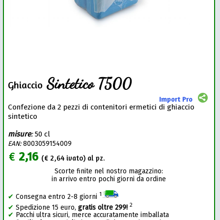
Sintetico T500
Ghiaccio
Import Pro
Confezione da 2 pezzi di contenitori ermetici di ghiaccio
sintetico
misure
:
50 cl
EAN:
8003059154009
€
2,16
(€
2,64
ivato) al pz.
Scorte finite nel nostro magazzino:
in arrivo entro pochi giorni da ordine
1
✔
Consegna entro 2-8 giorni
2
✔
Spedizione 15 euro,
gratis oltre 299!
✔
Pacchi ultra sicuri, merce accuratamente imballata