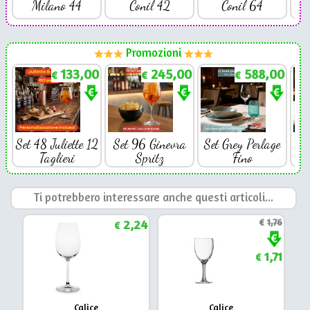
Milano 44
Conil 42
Conil 64
Promozioni
133,00
245,00
588,00
€
€
€
Set 48 Juliette 12
Set 96 Ginevra
Set Grey Perlage
Se
Taglieri
Spritz
Fino
Ti potrebbero interessare anche questi articoli...
2,24
€
1,76
€
1,71
€
Calice
Calice