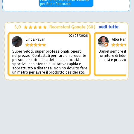
Calici e bicchieri professionali
per Bar e Ristoranti
5,0
Recensioni Google (60)
vedi tutte
02/08/2026
Linda Pavan
Alba Harley
Super veloci, super professionali, onesti
Daniel sempre il num
nel prezzo. Contattati per fare un presente
fornitore di fiducia c
personalizzato alle atlete della società
qualità e prezzo non
sportiva, assistenza qualitativa rapida e
soprattutto a distanza. Non ho dovuto fare
un metro per avere il prodotto desiderato.
Una assistenza del genere è rara e
preziosa. Credo li contatterò ancora in
futuro