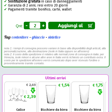
✔
Sostituzione gratuita
in caso di danneggiamenti
✔
Garanzia di 2 anni, resi entro 20 giorni
✔
Pagamenti tramite bonifico, carte, wallet
-
+
Aggiungi al
Qnt:
Tag:
contenitore
•
ghiaccio
•
sintetico
nota 1: i tempi di consegna possono variare in base alla disponibilità degli articoli, alla
personalizzazione, alla destinazione (isole in Italia oppure se all'estero)
nota 2: il costo della spedizione è relativo alle normali zone di consegna in italia: per
Venezia, isole minori e alcune altre aree in Italia verrà richiesto un contributo extra. Il
costo per le spedizioni all'estero verrà comunicato dopo aver ricevuto l'ordine o
preventivamente tramite contatto.
Ultimi arrivi
1,54
1,75
€
2,69
€
€
2,39
€
Calice
Bicchiere da birra
Bicchiere da birra