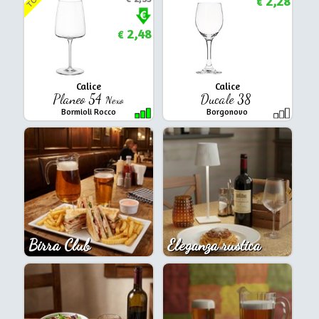
TOP
2,28
€
2,48
€
Calice
Calice
Planeo 54
Ducale 38
Nexo
Bormioli Rocco
Borgonovo
Birra Club
Eleganza rustica