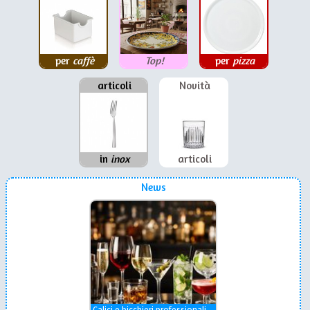
per
caffè
Top!
per
pizza
articoli
Novità
in
inox
articoli
News