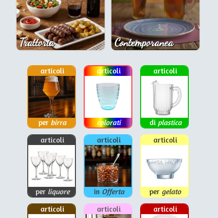
Trattoria
Contemporanea
articoli
articoli
articoli
per
birra
colorati
di
plastica
articoli
articoli
articoli
per
liquore
in
Offerta
per
gelato
articoli
articoli
articoli