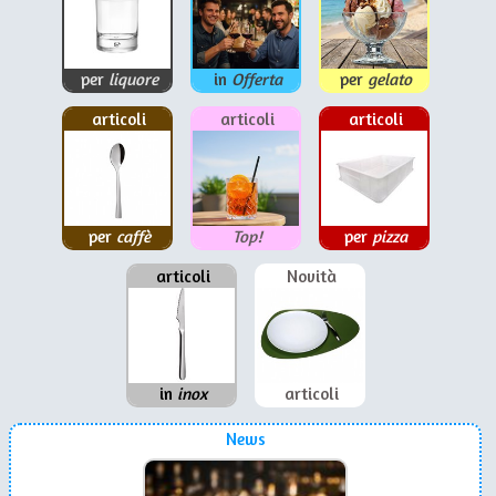
per
liquore
in
Offerta
per
gelato
articoli
articoli
articoli
per
caffè
Top!
per
pizza
articoli
Novità
in
inox
articoli
News