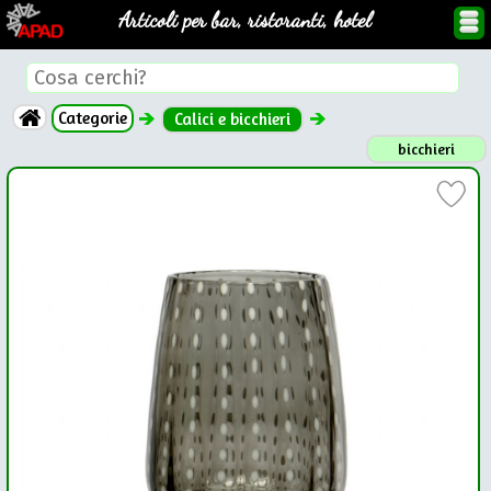
Articoli per bar, ristoranti, hotel
Categorie
Calici e bicchieri
bicchieri