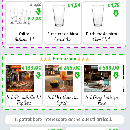
1,54
1,75
€
2,69
€
€
2,39
€
Calice
Bicchiere da birra
Bicchiere da birra
Milano 44
Conil 42
Conil 64
Promozioni
133,00
245,00
588,00
€
€
€
Set 48 Juliette 12
Set 96 Ginevra
Set Grey Perlage
Se
Taglieri
Spritz
Fino
Ti potrebbero interessare anche questi articoli...