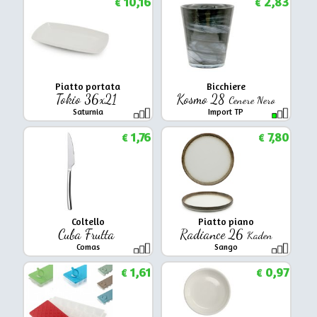
10,16
2,83
€
€
Piatto portata
Bicchiere
Tokio 36x21
Kosmo 28
Cenere Nero
Saturnia
Import TP
1,76
7,80
€
€
Coltello
Piatto piano
Cuba Frutta
Radiance 26
Kaden
Comas
Sango
1,61
0,97
€
€