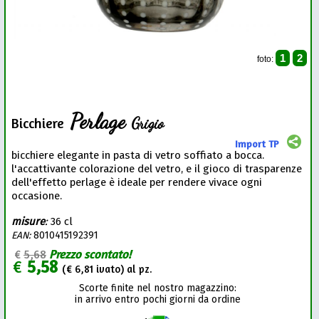
1
2
foto:
Perlage
Grigio
Bicchiere
Import TP
bicchiere elegante in pasta di vetro soffiato a bocca.
l'accattivante colorazione del vetro, e il gioco di trasparenze
dell'effetto perlage è ideale per rendere vivace ogni
occasione.
misure
:
36 cl
EAN:
8010415192391
€
5,68
Prezzo scontato!
€
5,58
(€
6,81
ivato) al pz.
Scorte finite nel nostro magazzino:
in arrivo entro pochi giorni da ordine