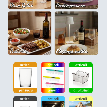
Birra Relax
Contemporanea
Trattoria
Eleganza rustica
articoli
articoli
articoli
per
birra
colorati
di
plastica
articoli
articoli
articoli