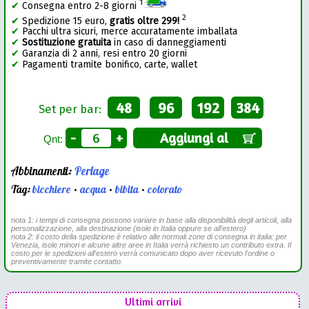
1
✔
Consegna entro 2-8 giorni
2
✔
Spedizione 15 euro,
gratis oltre 299!
✔
Pacchi ultra sicuri, merce accuratamente imballata
✔
Sostituzione gratuita
in caso di danneggiamenti
✔
Garanzia di 2 anni, resi entro 20 giorni
✔
Pagamenti tramite bonifico, carte, wallet
48
96
192
384
Set per bar:
-
+
Aggiungi al
Qnt:
Abbinamenti:
Perlage
Tag:
bicchiere
•
acqua
•
bibita
•
colorato
nota 1: i tempi di consegna possono variare in base alla disponibilità degli articoli, alla
personalizzazione, alla destinazione (isole in Italia oppure se all'estero)
nota 2: il costo della spedizione è relativo alle normali zone di consegna in italia: per
Venezia, isole minori e alcune altre aree in Italia verrà richiesto un contributo extra. Il
costo per le spedizioni all'estero verrà comunicato dopo aver ricevuto l'ordine o
preventivamente tramite contatto.
Ultimi arrivi