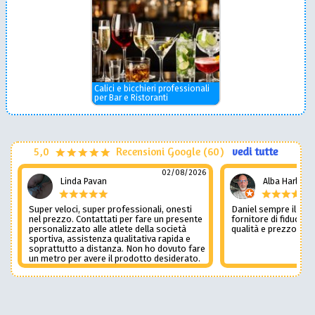
Calici e bicchieri professionali
per Bar e Ristoranti
5,0
Recensioni Google (60)
vedi tutte
02/08/2026
Linda Pavan
Alba Harley
Super veloci, super professionali, onesti
Daniel sempre il num
nel prezzo. Contattati per fare un presente
fornitore di fiducia c
personalizzato alle atlete della società
qualità e prezzo non
sportiva, assistenza qualitativa rapida e
soprattutto a distanza. Non ho dovuto fare
un metro per avere il prodotto desiderato.
Una assistenza del genere è rara e
preziosa. Credo li contatterò ancora in
futuro