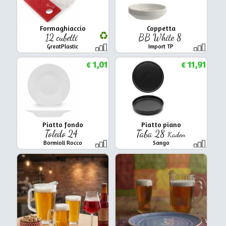
Formaghiaccio
Coppetta
12 cubetti
BB White 8
GreatPlastic
Import TP
1,01
11,91
€
€
Piatto fondo
Piatto piano
Toledo 24
Taba 28
Kaden
Bormioli Rocco
Sango