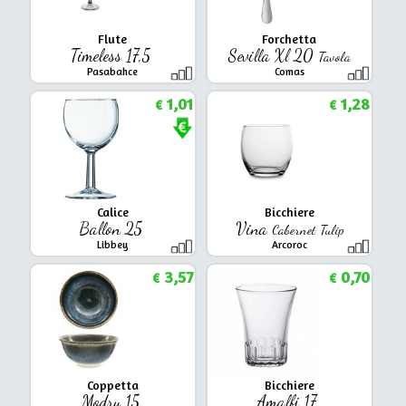
Flute
Forchetta
Timeless 17,5
Sevilla Xl 20
Tavola
Pasabahce
Comas
1,01
1,28
€
€
Calice
Bicchiere
Ballon 25
Vina
Cabernet Tulip
Libbey
Arcoroc
3,57
0,70
€
€
Coppetta
Bicchiere
Modry 15
Amalfi 17