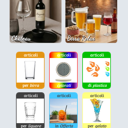
Chateau
Birra Relax
articoli
articoli
articoli
per
birra
colorati
di
plastica
articoli
articoli
articoli
per
liquore
in
Offerta
per
gelato