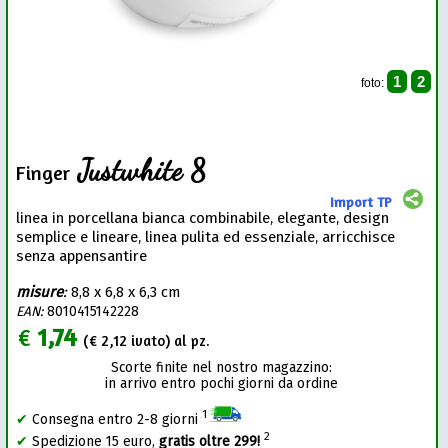
1
2
foto:
Justwhite 8
Finger
Import TP
linea in porcellana bianca combinabile, elegante, design
semplice e lineare, linea pulita ed essenziale, arricchisce
senza appensantire
misure
:
8,8 x 6,8 x 6,3 cm
EAN:
8010415142228
€
1,74
(€
2,12
ivato) al pz.
Scorte finite nel nostro magazzino:
in arrivo entro pochi giorni da ordine
1
✔
Consegna entro 2-8 giorni
2
✔
Spedizione 15 euro,
gratis oltre 299!