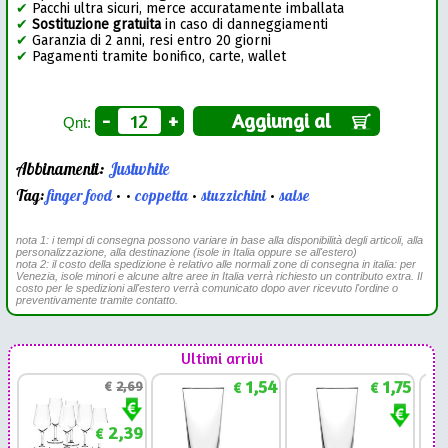
✔
Pacchi ultra sicuri, merce accuratamente imballata
✔
Sostituzione gratuita
in caso di danneggiamenti
✔
Garanzia di 2 anni, resi entro 20 giorni
✔
Pagamenti tramite bonifico, carte, wallet
-
+
Aggiungi al
Qnt:
Abbinamenti:
Justwhite
Tag:
finger food
•
•
coppetta
•
stuzzichini
•
salse
nota 1: i tempi di consegna possono variare in base alla disponibilità degli articoli, alla
personalizzazione, alla destinazione (isole in Italia oppure se all'estero)
nota 2: il costo della spedizione è relativo alle normali zone di consegna in italia: per
Venezia, isole minori e alcune altre aree in Italia verrà richiesto un contributo extra. Il
costo per le spedizioni all'estero verrà comunicato dopo aver ricevuto l'ordine o
preventivamente tramite contatto.
Ultimi arrivi
1,54
1,75
€
2,69
€
€
2,39
€