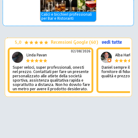
Calici e bicchieri professionali
per Bar e Ristoranti
5,0
Recensioni Google (60)
vedi tutte
02/08/2026
Linda Pavan
Alba Harley
Super veloci, super professionali, onesti
Daniel sempre il num
nel prezzo. Contattati per fare un presente
fornitore di fiducia c
personalizzato alle atlete della società
qualità e prezzo non
sportiva, assistenza qualitativa rapida e
soprattutto a distanza. Non ho dovuto fare
un metro per avere il prodotto desiderato.
Una assistenza del genere è rara e
preziosa. Credo li contatterò ancora in
futuro