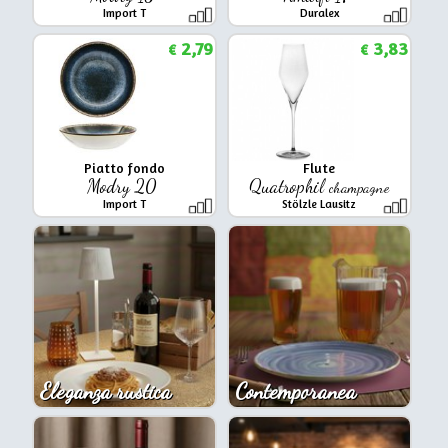
Import T
Duralex
2,79
3,83
€
€
Piatto fondo
Flute
Modry 20
Quatrophil
champagne
Import T
Stölzle Lausitz
Eleganza rustica
Contemporanea