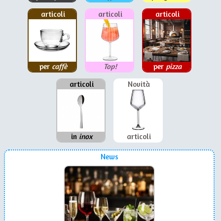
articoli
articoli
articoli
per
caffè
Top!
per
pizza
articoli
Novità
in
inox
articoli
News