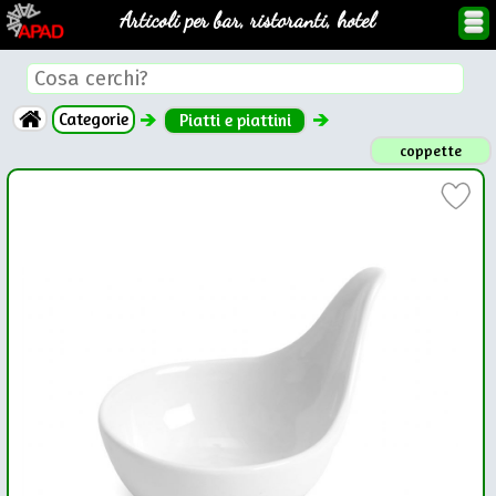
Articoli per bar, ristoranti, hotel
Categorie
Piatti e piattini
coppette