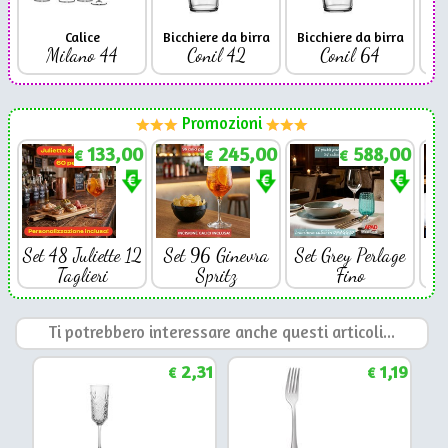
Calice
Bicchiere da birra
Bicchiere da birra
Milano 44
Conil 42
Conil 64
Promozioni
133,00
245,00
588,00
€
€
€
Set 48 Juliette 12
Set 96 Ginevra
Set Grey Perlage
Se
Taglieri
Spritz
Fino
Ti potrebbero interessare anche questi articoli...
2,31
1,19
€
€