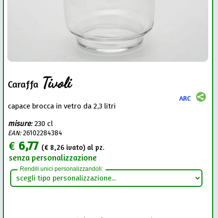
Tivoli
Caraffa
ARC
capace brocca in vetro da 2,3 litri
misure
:
230 cl
EAN:
26102284384
€
6,77
(€
8,26
ivato) al pz.
senza personalizzazione
Rendili unici personalizzandoli: