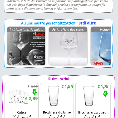
indicherai il testo da scrivere: ad impostare l'impianto grafico ci pensiamo
noi, così dopo ti invieremo la foto del provino per conferma. La serigrafia
potrà essere di colore nero, bianco, grigio, rosso o blu.
Alcune nostre personalizzazioni:
vedi altre
Incisione laser Premium
Serigrafia a due colori
Incisione las
Ultimi arrivi
1,54
1,75
€
2,69
€
€
2,39
€
Calice
Bicchiere da birra
Bicchiere da birra
Milano 44
Conil 42
Conil 64