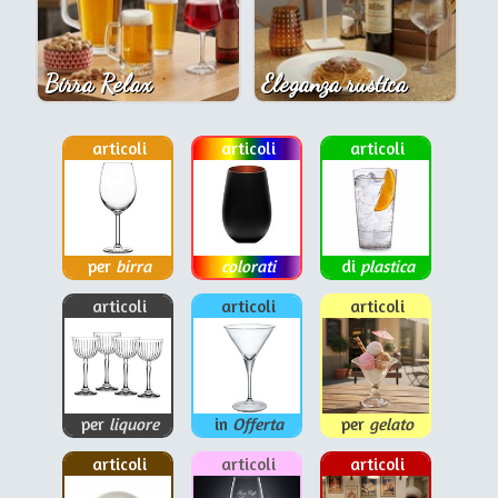
Birra Relax
Eleganza rustica
articoli
articoli
articoli
per
birra
colorati
di
plastica
articoli
articoli
articoli
per
liquore
in
Offerta
per
gelato
articoli
articoli
articoli