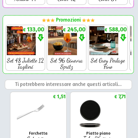
Promozioni
133,00
245,00
588,00
€
€
€
Set 48 Juliette 12
Set 96 Ginevra
Set Grey Perlage
Se
Taglieri
Spritz
Fino
Ti potrebbero interessare anche questi articoli...
1,51
7,71
€
€
Forchetta
Piatto piano