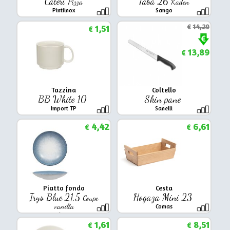
Cateri
Taba 26
Pizza
Kaden
Pintiinox
Sango
1,51
€
14,29
€
13,89
€
Tazzina
Coltello
BB White 10
Skin pane
Import TP
Sanelli
4,42
6,61
€
€
Piatto fondo
Cesta
Irys Blue 21,5
Hogaza Mini 23
Coupe
vanilla
Comas
Lubiana
1,61
8,51
€
€