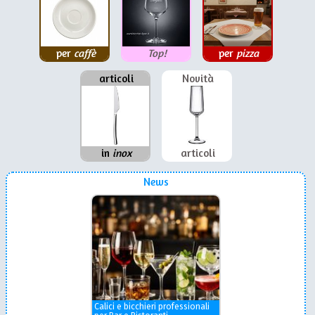
per
caffè
Top!
per
pizza
articoli
Novità
in
inox
articoli
News
Calici e bicchieri professionali