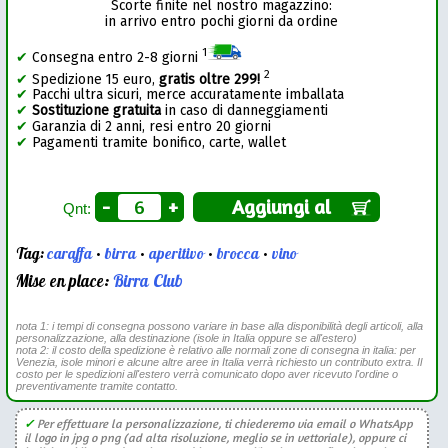
Scorte finite nel nostro magazzino:
in arrivo entro pochi giorni da ordine
1
✔
Consegna entro 2-8 giorni
2
✔
Spedizione 15 euro,
gratis oltre 299!
✔
Pacchi ultra sicuri, merce accuratamente imballata
✔
Sostituzione gratuita
in caso di danneggiamenti
✔
Garanzia di 2 anni, resi entro 20 giorni
✔
Pagamenti tramite bonifico, carte, wallet
-
+
Aggiungi al
Qnt:
Tag:
caraffa
•
birra
•
aperitivo
•
brocca
•
vino
Mise en place:
Birra Club
nota 1: i tempi di consegna possono variare in base alla disponibilità degli articoli, alla
personalizzazione, alla destinazione (isole in Italia oppure se all'estero)
nota 2: il costo della spedizione è relativo alle normali zone di consegna in italia: per
Venezia, isole minori e alcune altre aree in Italia verrà richiesto un contributo extra. Il
costo per le spedizioni all'estero verrà comunicato dopo aver ricevuto l'ordine o
preventivamente tramite contatto.
✓
Per effettuare la personalizzazione, ti chiederemo via email o WhatsApp
il logo in jpg o png (ad alta risoluzione, meglio se in vettoriale), oppure ci