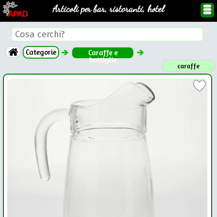
Articoli per bar, ristoranti, hotel
Categorie
Caraffe e
bottiglie
caraffe