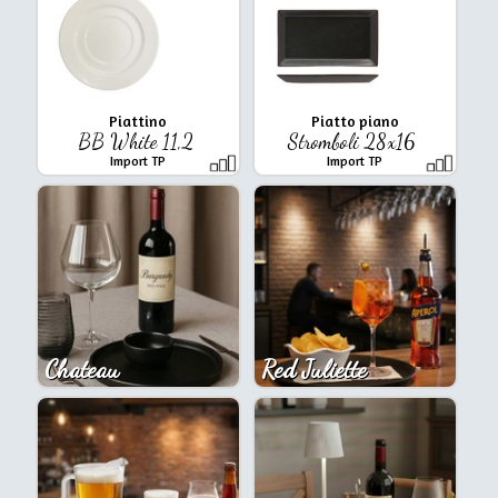
Piattino
Piatto piano
BB White 11,2
Stromboli 28x16
Import TP
Import TP
Chateau
Red Juliette