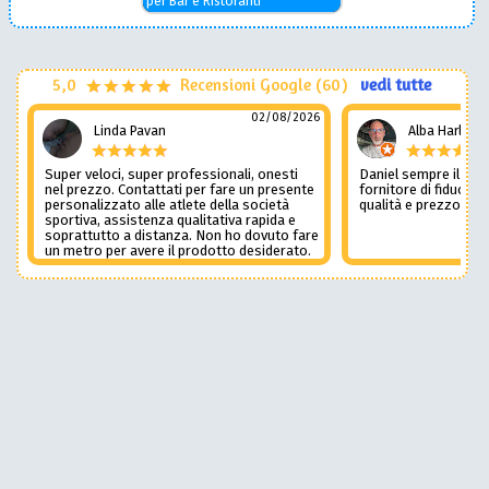
per Bar e Ristoranti
5,0
Recensioni Google (60)
vedi tutte
02/08/2026
Linda Pavan
Alba Harley
Super veloci, super professionali, onesti
Daniel sempre il num
nel prezzo. Contattati per fare un presente
fornitore di fiducia c
personalizzato alle atlete della società
qualità e prezzo non
sportiva, assistenza qualitativa rapida e
soprattutto a distanza. Non ho dovuto fare
un metro per avere il prodotto desiderato.
Una assistenza del genere è rara e
preziosa. Credo li contatterò ancora in
futuro