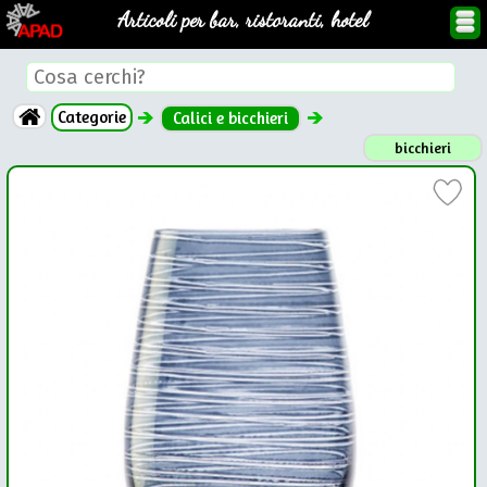
Articoli per bar, ristoranti, hotel
Categorie
Calici e bicchieri
bicchieri