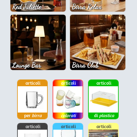
Red Juliette
Birra Relax
Lounge Bar
Birra Club
articoli
articoli
articoli
per
birra
colorati
di
plastica
articoli
articoli
articoli