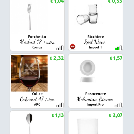
1,04
0,53
€
€
Forchetta
Bicchiere
Madrid 18
Reel Wave
Frutta
Comas
Import T
2,32
1,57
€
€
Calice
Posacenere
Cabernet 47
Melamina Bianco
Tulipe
ARC
Import Pro
1,13
2,07
€
€