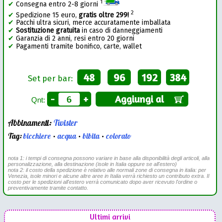
1
✔
Consegna entro 2-8 giorni
2
✔
Spedizione 15 euro,
gratis oltre 299!
✔
Pacchi ultra sicuri, merce accuratamente imballata
✔
Sostituzione gratuita
in caso di danneggiamenti
✔
Garanzia di 2 anni, resi entro 20 giorni
✔
Pagamenti tramite bonifico, carte, wallet
48
96
192
384
Set per bar:
-
+
Aggiungi al
Qnt:
Abbinamenti:
Twister
Tag:
bicchiere
•
acqua
•
bibita
•
colorato
nota 1: i tempi di consegna possono variare in base alla disponibilità degli articoli, alla
personalizzazione, alla destinazione (isole in Italia oppure se all'estero)
nota 2: il costo della spedizione è relativo alle normali zone di consegna in italia: per
Venezia, isole minori e alcune altre aree in Italia verrà richiesto un contributo extra. Il
costo per le spedizioni all'estero verrà comunicato dopo aver ricevuto l'ordine o
preventivamente tramite contatto.
Ultimi arrivi