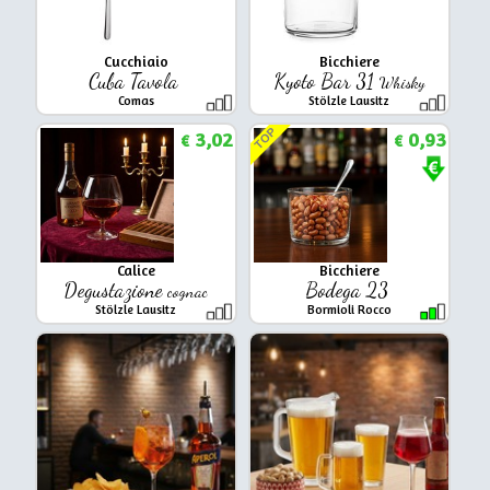
Cucchiaio
Bicchiere
Cuba Tavola
Kyoto Bar 31
Whisky
Comas
Stölzle Lausitz
TOP
3,02
0,93
€
€
Calice
Bicchiere
Degustazione
Bodega 23
cognac
Stölzle Lausitz
Bormioli Rocco