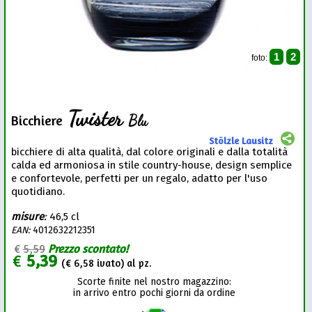
1
2
foto:
Twister
Blu
Bicchiere
Stölzle Lausitz
bicchiere di alta qualità, dal colore originali e dalla totalità
calda ed armoniosa in stile country-house, design semplice
e confortevole, perfetti per un regalo, adatto per l'uso
quotidiano.
misure
:
46,5 cl
EAN:
4012632212351
€
5,59
Prezzo scontato!
€
5,39
(€
6,58
ivato) al pz.
Scorte finite nel nostro magazzino:
in arrivo entro pochi giorni da ordine