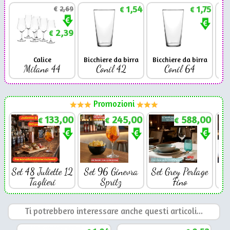
1,54
1,75
€
2,69
€
€
2,39
€
Calice
Bicchiere da birra
Bicchiere da birra
Milano 44
Conil 42
Conil 64
Promozioni
133,00
245,00
588,00
€
€
€
Set 48 Juliette 12
Set 96 Ginevra
Set Grey Perlage
Se
Taglieri
Spritz
Fino
Ti potrebbero interessare anche questi articoli...