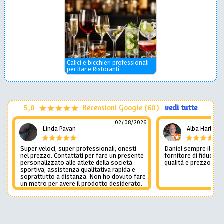
Calici e bicchieri professionali
per Bar e Ristoranti
5,0
Recensioni Google (60)
vedi tutte
02/08/2026
Linda Pavan
Alba Harley
Super veloci, super professionali, onesti
Daniel sempre il num
nel prezzo. Contattati per fare un presente
fornitore di fiducia c
personalizzato alle atlete della società
qualità e prezzo non
sportiva, assistenza qualitativa rapida e
soprattutto a distanza. Non ho dovuto fare
un metro per avere il prodotto desiderato.
Una assistenza del genere è rara e
preziosa. Credo li contatterò ancora in
futuro