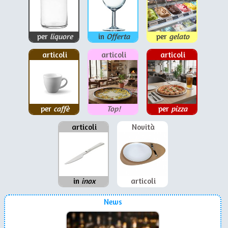
per
liquore
in
Offerta
per
gelato
articoli
articoli
articoli
per
caffè
Top!
per
pizza
articoli
Novità
in
inox
articoli
News