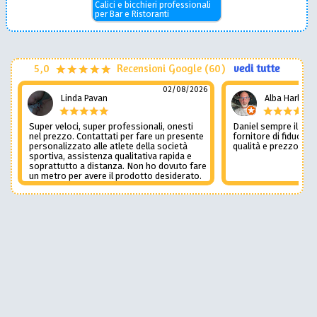
Calici e bicchieri professionali
per Bar e Ristoranti
5,0
Recensioni Google (60)
vedi tutte
02/08/2026
Linda Pavan
Alba Harley
Super veloci, super professionali, onesti
Daniel sempre il num
nel prezzo. Contattati per fare un presente
fornitore di fiducia c
personalizzato alle atlete della società
qualità e prezzo non
sportiva, assistenza qualitativa rapida e
soprattutto a distanza. Non ho dovuto fare
un metro per avere il prodotto desiderato.
Una assistenza del genere è rara e
preziosa. Credo li contatterò ancora in
futuro