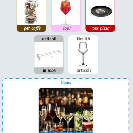
per
caffè
Top!
per
pizza
articoli
Novità
in
inox
articoli
News