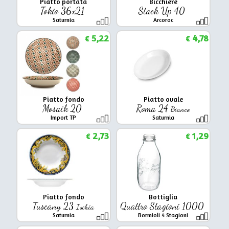
Piatto portata
Bicchiere
Tokio 36x21
Stack Up 40
Saturnia
Arcoroc
5,22
4,78
€
€
Piatto fondo
Piatto ovale
Mosaik 20
Roma 24
Bianco
Import TP
Saturnia
2,73
1,29
€
€
Piatto fondo
Bottiglia
Tuscany 23
Quattro Stagioni 1000
Ischia
Saturnia
Bormioli 4 Stagioni