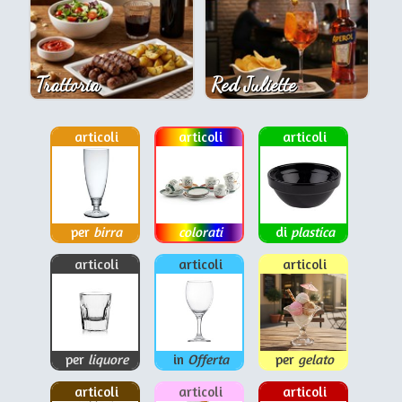
Trattoria
Red Juliette
articoli
articoli
articoli
per
birra
colorati
di
plastica
articoli
articoli
articoli
per
liquore
in
Offerta
per
gelato
articoli
articoli
articoli