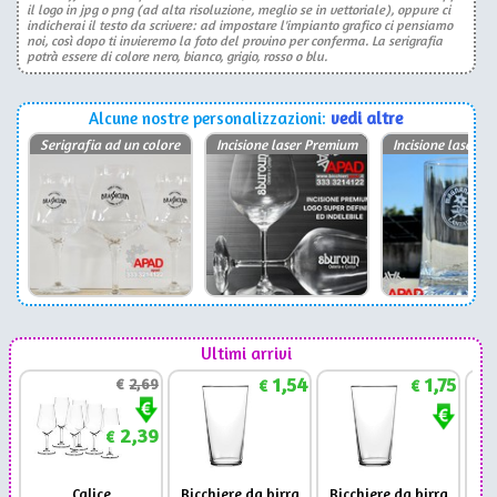
il logo in jpg o png (ad alta risoluzione, meglio se in vettoriale), oppure ci
indicherai il testo da scrivere: ad impostare l'impianto grafico ci pensiamo
noi, così dopo ti invieremo la foto del provino per conferma. La serigrafia
potrà essere di colore nero, bianco, grigio, rosso o blu.
Alcune nostre personalizzazioni:
vedi altre
Serigrafia ad un colore
Incisione laser Premium
Incisione laser P
Ultimi arrivi
1,54
1,75
€
2,69
€
€
2,39
€
Calice
Bicchiere da birra
Bicchiere da birra