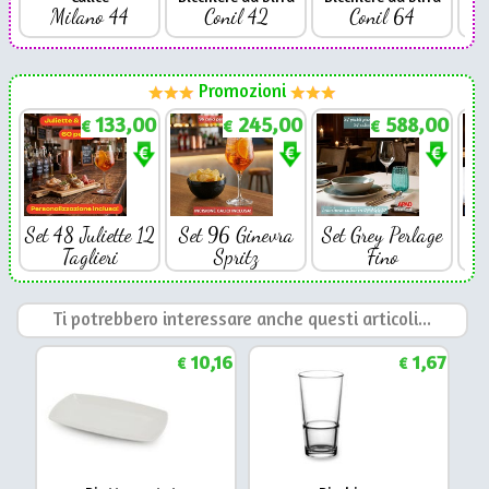
Milano 44
Conil 42
Conil 64
Promozioni
133,00
245,00
588,00
€
€
€
Set 48 Juliette 12
Set 96 Ginevra
Set Grey Perlage
Se
Taglieri
Spritz
Fino
Ti potrebbero interessare anche questi articoli...
10,16
1,67
€
€