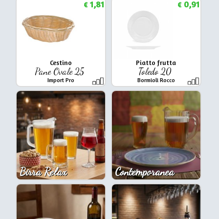
1,81
0,91
€
€
Cestino
Piatto frutta
Pane Ovale 25
Toledo 20
Import Pro
Bormioli Rocco
Birra Relax
Contemporanea