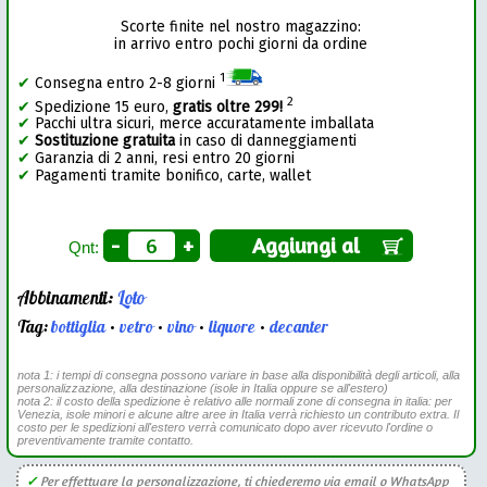
Scorte finite nel nostro magazzino:
in arrivo entro pochi giorni da ordine
1
✔
Consegna entro 2-8 giorni
2
✔
Spedizione 15 euro,
gratis oltre 299!
✔
Pacchi ultra sicuri, merce accuratamente imballata
✔
Sostituzione gratuita
in caso di danneggiamenti
✔
Garanzia di 2 anni, resi entro 20 giorni
✔
Pagamenti tramite bonifico, carte, wallet
-
+
Aggiungi al
Qnt:
Abbinamenti:
Loto
Tag:
bottiglia
•
vetro
•
vino
•
liquore
•
decanter
nota 1: i tempi di consegna possono variare in base alla disponibilità degli articoli, alla
personalizzazione, alla destinazione (isole in Italia oppure se all'estero)
nota 2: il costo della spedizione è relativo alle normali zone di consegna in italia: per
Venezia, isole minori e alcune altre aree in Italia verrà richiesto un contributo extra. Il
costo per le spedizioni all'estero verrà comunicato dopo aver ricevuto l'ordine o
preventivamente tramite contatto.
✓
Per effettuare la personalizzazione, ti chiederemo via email o WhatsApp