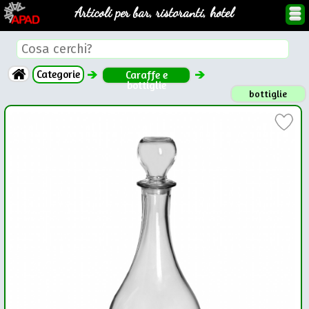
Articoli per bar, ristoranti, hotel
Categorie
Caraffe e
bottiglie
bottiglie