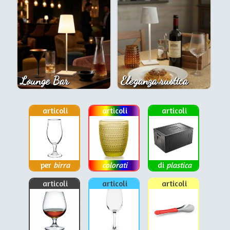
Lounge Bar
Eleganza rustica
articoli
articoli
articoli
per
birra
colorati
di
plastica
articoli
articoli
articoli