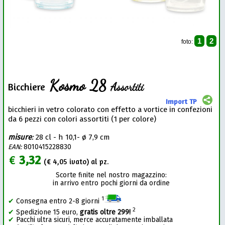
1
2
foto:
Kosmo 28
Assortiti
Bicchiere
Import TP
bicchieri in vetro colorato con effetto a vortice in confezioni
da 6 pezzi con colori assortiti (1 per colore)
misure
:
28 cl - h 10,1- ø 7,9 cm
EAN:
8010415228830
€
3,32
(€
4,05
ivato) al pz.
Scorte finite nel nostro magazzino:
in arrivo entro pochi giorni da ordine
1
✔
Consegna entro 2-8 giorni
2
✔
Spedizione 15 euro,
gratis oltre 299!
✔
Pacchi ultra sicuri, merce accuratamente imballata