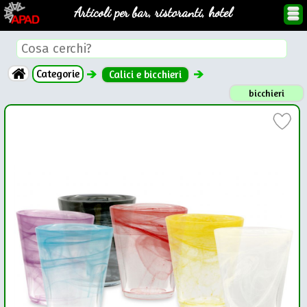
Articoli per bar, ristoranti, hotel
Categorie
Calici e bicchieri
bicchieri