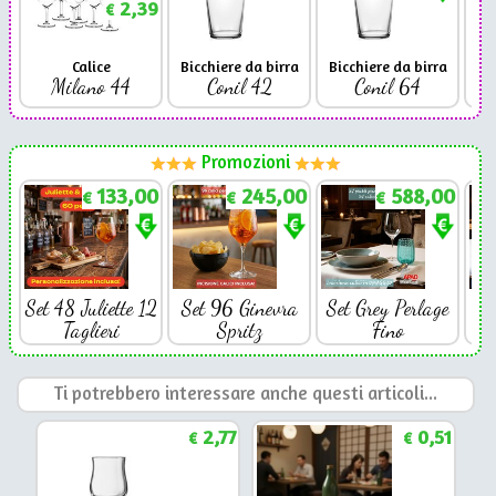
2,39
€
Calice
Bicchiere da birra
Bicchiere da birra
Milano 44
Conil 42
Conil 64
Promozioni
133,00
245,00
588,00
€
€
€
Set 48 Juliette 12
Set 96 Ginevra
Set Grey Perlage
Se
Taglieri
Spritz
Fino
Ti potrebbero interessare anche questi articoli...
2,77
0,51
€
€