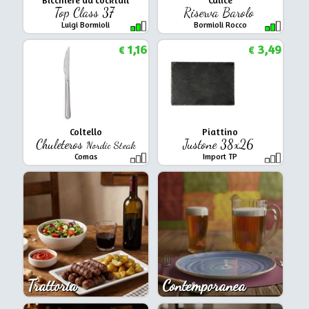
Top Class 37
Riserva Barolo
Luigi Bormioli
Bormioli Rocco
1,16
3,49
€
€
Coltello
Piattino
Chuleteros
Justone 38x26
Nordic Steak
Comas
Import TP
Trattoria
Contemporanea