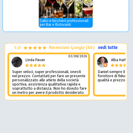
Calici e bicchieri professionali
per Bar e Ristoranti
5,0
Recensioni Google (60)
vedi tutte
02/08/2026
Linda Pavan
Alba Harley
Super veloci, super professionali, onesti
Daniel sempre il num
nel prezzo. Contattati per fare un presente
fornitore di fiducia c
personalizzato alle atlete della società
qualità e prezzo non
sportiva, assistenza qualitativa rapida e
soprattutto a distanza. Non ho dovuto fare
un metro per avere il prodotto desiderato.
Una assistenza del genere è rara e
preziosa. Credo li contatterò ancora in
futuro