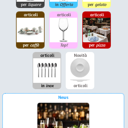
per
liquore
in
Offerta
per
gelato
articoli
articoli
articoli
per
caffè
Top!
per
pizza
articoli
Novità
in
inox
articoli
News