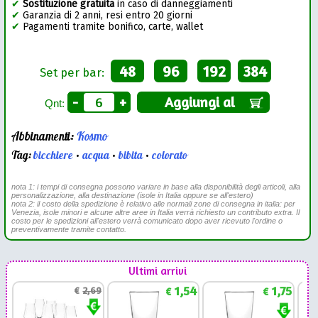
✔
Sostituzione gratuita
in caso di danneggiamenti
✔
Garanzia di 2 anni, resi entro 20 giorni
✔
Pagamenti tramite bonifico, carte, wallet
48
96
192
384
Set per bar:
-
+
Aggiungi al
Qnt:
Abbinamenti:
Kosmo
Tag:
bicchiere
•
acqua
•
bibita
•
colorato
nota 1: i tempi di consegna possono variare in base alla disponibilità degli articoli, alla
personalizzazione, alla destinazione (isole in Italia oppure se all'estero)
nota 2: il costo della spedizione è relativo alle normali zone di consegna in italia: per
Venezia, isole minori e alcune altre aree in Italia verrà richiesto un contributo extra. Il
costo per le spedizioni all'estero verrà comunicato dopo aver ricevuto l'ordine o
preventivamente tramite contatto.
Ultimi arrivi
1,54
1,75
€
2,69
€
€