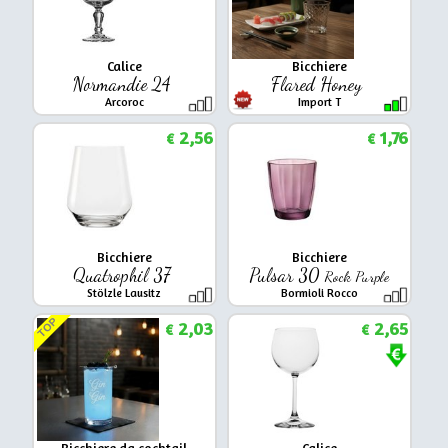
Calice
Bicchiere
Normandie 24
Flared Honey
Arcoroc
Import T
2,56
1,76
€
€
Bicchiere
Bicchiere
Quatrophil 37
Pulsar 30
Rock Purple
Stölzle Lausitz
Bormioli Rocco
TOP
2,03
2,65
€
€
Bicchiere da cocktail
Calice