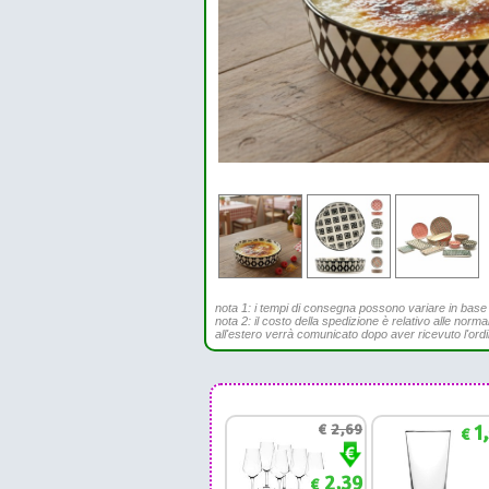
nota 1: i tempi di consegna possono variare in base all
nota 2: il costo della spedizione è relativo alle norma
all'estero verrà comunicato dopo aver ricevuto l'ord
€
2,69
1
€
2,39
€