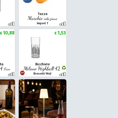
Tazza
Marchio
colazione
Import T
10,88
1,53
€
€
ta
Bicchiere
24
Milano Highball 42
San
Brevetti Waf