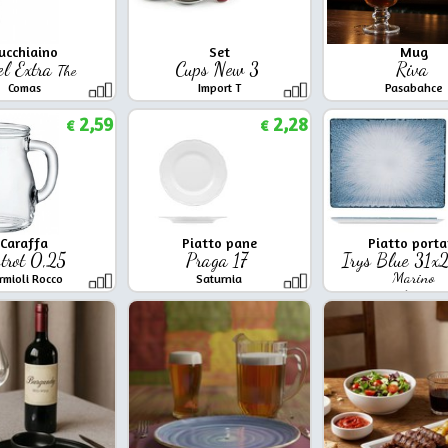
ucchiaino
Set
Mug
el Extra
Cups New 3
Riva
The
Comas
Import T
Pasabahce
2,59
2,28
€
€
Caraffa
Piatto pane
Piatto porta
strot 0,25
Praga 17
Irys Blue 31x
Marino
rmioli Rocco
Saturnia
Lubiana