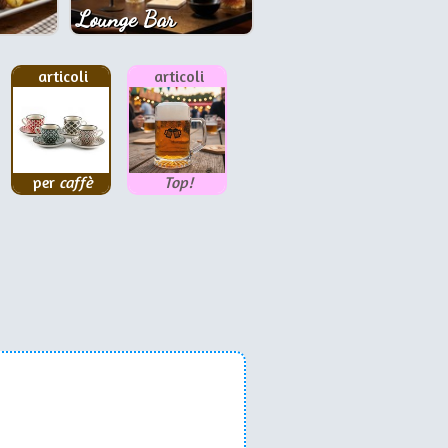
Lounge Bar
articoli
articoli
per
caffè
Top!