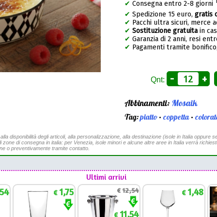
✔
Consegna entro 2-8 giorni
✔
Spedizione 15 euro,
gratis 
✔
Pacchi ultra sicuri, merce 
✔
Sostituzione gratuita
in ca
✔
Garanzia di 2 anni, resi entr
✔
Pagamenti tramite bonifico,
-
+
Qnt:
Abbinamenti:
Mosaik
Tag:
piatto
•
coppetta
•
colorat
a disponibilità degli articoli, alla personalizzazione, alla destinazione (isole in Italia oppure se
li zone di consegna in italia: per Venezia, isole minori e alcune altre aree in Italia verrà richies
ine o preventivamente tramite contatto.
Ultimi arrivi
,54
1,75
€
12,54
1,48
€
€
11,54
€