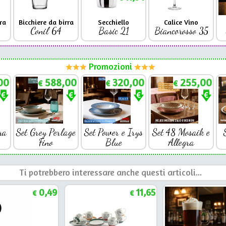
ra
Bicchiere da birra
Secchiello
Calice Vino
Conil 64
Basic 21
Biancorosso 35
Promozioni
00
588,00
320,00
255,00
€
€
€
ra
Set Grey Perlage
Set Power e Irys
Set 48 Mosaik e
Fino
Blue
Allegra
Ti potrebbero interessare anche questi articoli...
0,49
11,65
€
€