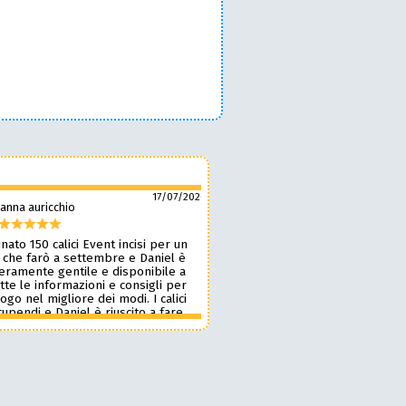
17/07/2026
anna auricchio
silvio pozzobon
nato 150 calici Event incisi per un
Daniel è fantastico! 🙌 Ci ha r
 che farò a settembre e Daniel è
bellissimi bicchieri personaliz
veramente gentile e disponibile a
nostro marchio, oltre a taglie
tte le informazioni e consigli per
ottima qualità. 🪵🍷 Lavora d
 logo nel migliore dei modi. I calici
benissimo, è super veloce ⚡ 
upendi e Daniel è riuscito a fare
onestissimi e molto competiti
n pochissimi giorni accontentandomi.
professionista che consiglia
blico le foto perché voglio sia una
assolutamente! 🔝✨
sa per i partecipanti ma aggiornerò
ensione appena passato l’evento.
 dare 10 stelle lo farei. Grazie
e alla prossima