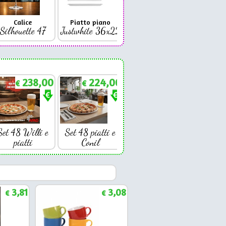
Calice
Piatto piano
Bicchiere
Bicc
Silhouette 47
Justwhite 36x22
Premium 42
Coniq
238,00
224,00
€
€
Set 48 Willi e
Set 48 piatti e
piatti
Conil
3,81
3,08
€
€