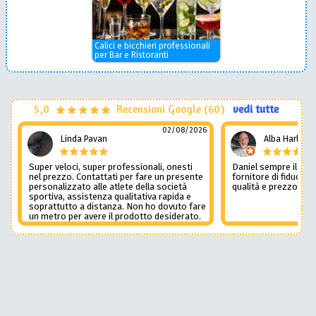
Calici e bicchieri professionali
per Bar e Ristoranti
5,0
Recensioni Google (60)
vedi tutte
02/08/2026
Linda Pavan
Alba Harley
Super veloci, super professionali, onesti
Daniel sempre il num
nel prezzo. Contattati per fare un presente
fornitore di fiducia c
personalizzato alle atlete della società
qualità e prezzo non
sportiva, assistenza qualitativa rapida e
soprattutto a distanza. Non ho dovuto fare
un metro per avere il prodotto desiderato.
Una assistenza del genere è rara e
preziosa. Credo li contatterò ancora in
futuro