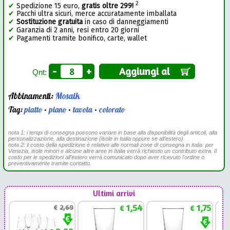
2
✔
Spedizione 15 euro,
gratis oltre 299!
✔
Pacchi ultra sicuri, merce accuratamente imballata
✔
Sostituzione gratuita
in caso di danneggiamenti
✔
Garanzia di 2 anni, resi entro 20 giorni
✔
Pagamenti tramite bonifico, carte, wallet
-
+
Aggiungi al
Qnt:
Abbinamenti:
Mosaik
Tag:
piatto
•
piano
•
tavola
•
colorato
nota 1: i tempi di consegna possono variare in base alla disponibilità degli articoli, alla
personalizzazione, alla destinazione (isole in Italia oppure se all'estero)
nota 2: il costo della spedizione è relativo alle normali zone di consegna in italia: per
Venezia, isole minori e alcune altre aree in Italia verrà richiesto un contributo extra. Il
costo per le spedizioni all'estero verrà comunicato dopo aver ricevuto l'ordine o
preventivamente tramite contatto.
Ultimi arrivi
1,54
1,75
€
2,69
€
€