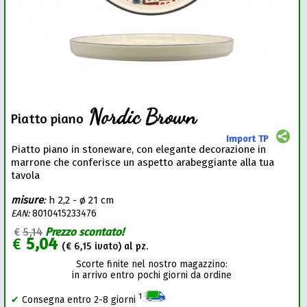
Nordic Brown
Piatto piano
Import TP
Piatto piano in stoneware, con elegante decorazione in
marrone che conferisce un aspetto arabeggiante alla tua
tavola
misure
:
h 2,2 - ø 21 cm
EAN:
8010415233476
€
5,14
Prezzo scontato!
€
5,04
(€
6,15
ivato) al pz.
Scorte finite nel nostro magazzino:
in arrivo entro pochi giorni da ordine
1
✔
Consegna entro 2-8 giorni