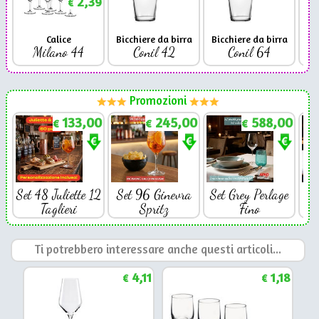
2,39
€
Calice
Bicchiere da birra
Bicchiere da birra
Milano 44
Conil 42
Conil 64
Promozioni
133,00
245,00
588,00
€
€
€
Set 48 Juliette 12
Set 96 Ginevra
Set Grey Perlage
Se
Taglieri
Spritz
Fino
Ti potrebbero interessare anche questi articoli...
4,11
1,18
€
€