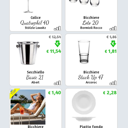
Calice
Bicchiere
Quatrophil 40
Loto 20
Stölzle Lausitz
Bormioli Rocco
€
12,54
€
1,86
11,54
1,81
€
€
Secchiello
Bicchiere
Basic 21
Stack Up 47
Abert
Arcoroc
TOP
1,40
2,28
€
€
Bicchiere
Piatto fondo