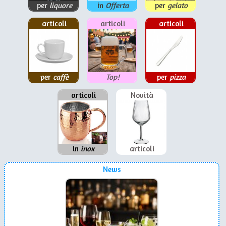
per
liquore
in
Offerta
per
gelato
articoli
articoli
articoli
per
caffè
Top!
per
pizza
articoli
Novità
in
inox
articoli
News