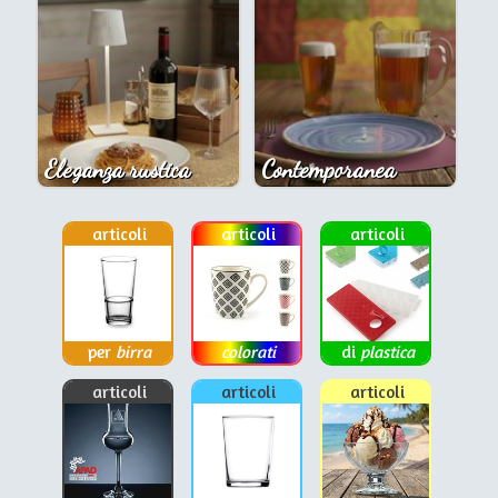
Eleganza rustica
Contemporanea
articoli
articoli
articoli
per
birra
colorati
di
plastica
articoli
articoli
articoli