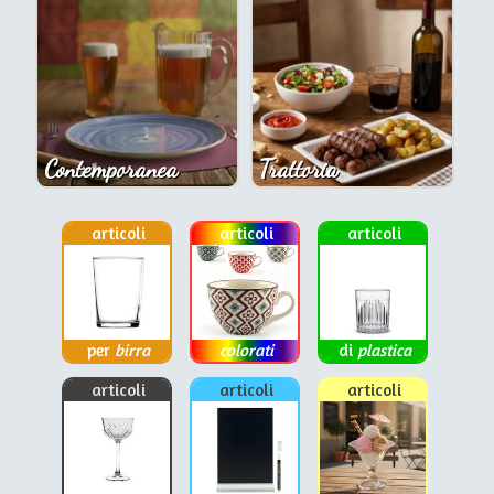
Contemporanea
Trattoria
articoli
articoli
articoli
per
birra
colorati
di
plastica
articoli
articoli
articoli