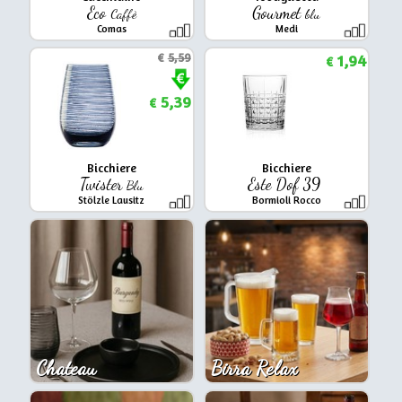
Eco
Gourmet
Caffè
blu
Comas
Medi
€
5,59
1,94
€
5,39
€
Bicchiere
Bicchiere
Twister
Este Dof 39
Blu
Stölzle Lausitz
Bormioli Rocco
Chateau
Birra Relax