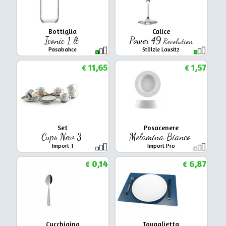
Bottiglia
Calice
Iconic 1 lt
Power 49
Revolution
Pasabahce
Stölzle Lausitz
11,65
1,57
€
€
Set
Posacenere
Cups New 3
Melamina Bianco
Import T
Import Pro
0,14
6,87
€
€
Cucchiaino
Tovaglietta