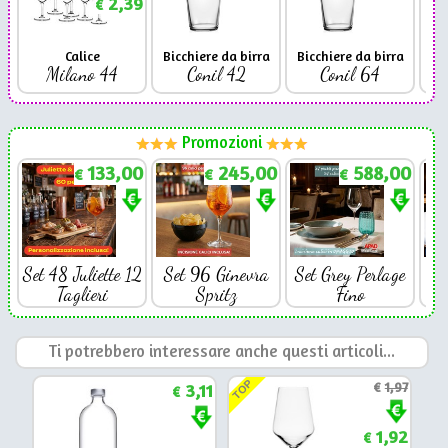
2,39
€
Calice
Bicchiere da birra
Bicchiere da birra
Milano 44
Conil 42
Conil 64
Promozioni
133,00
245,00
588,00
€
€
€
Set 48 Juliette 12
Set 96 Ginevra
Set Grey Perlage
Se
Taglieri
Spritz
Fino
Ti potrebbero interessare anche questi articoli...
TOP
3,11
€
1,97
€
1,92
€