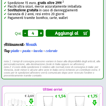
2
✔
Spedizione 15 euro,
gratis oltre 299!
✔
Pacchi ultra sicuri, merce accuratamente imballata
✔
Sostituzione gratuita
in caso di danneggiamenti
✔
Garanzia di 2 anni, resi entro 20 giorni
✔
Pagamenti tramite bonifico, carte, wallet
-
+
Aggiungi al
Qnt:
Abbinamenti:
Mosaik
Tag:
piatto
•
pasta
•
tavola
•
colorato
nota 1: i tempi di consegna possono variare in base alla disponibilità degli articoli, alla
personalizzazione, alla destinazione (isole in Italia oppure se all'estero)
nota 2: il costo della spedizione è relativo alle normali zone di consegna in italia: per
Venezia, isole minori e alcune altre aree in Italia verrà richiesto un contributo extra. Il
costo per le spedizioni all'estero verrà comunicato dopo aver ricevuto l'ordine o
preventivamente tramite contatto.
Ultimi arrivi
1,54
1,75
€
2,69
€
€