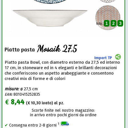
1
2
3
foto:
Mosaik 27,5
Piatto pasta
Import TP
Piatto pasta Bowl, con diametro esterno da 27,5 ed interno
17 cm, in stoneware ed in 4 eleganti e brillanti decorazioni
che conferiscono un aspetto arabeggiante e consentono
creativi mix di forme e di colori
misure
:
ø 27,5 cm
EAN:
8010415252835
€
8,44
(€
10,30
ivato) al pz.
Scorte finite nel nostro magazzino:
in arrivo entro pochi giorni da ordine
1
✔
Consegna entro 2-8 giorni