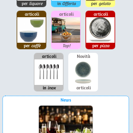
per
liquore
in
Offerta
per
gelato
articoli
articoli
articoli
per
caffè
Top!
per
pizza
articoli
Novità
in
inox
articoli
News