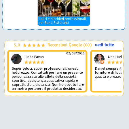
Calici e bicchieri professionali
per Bar e Ristoranti
5,0
Recensioni Google (60)
vedi tutte
02/08/2026
Linda Pavan
Alba Harley
Super veloci, super professionali, onesti
Daniel sempre il num
nel prezzo. Contattati per fare un presente
fornitore di fiducia c
personalizzato alle atlete della società
qualità e prezzo non
sportiva, assistenza qualitativa rapida e
soprattutto a distanza. Non ho dovuto fare
un metro per avere il prodotto desiderato.
Una assistenza del genere è rara e
preziosa. Credo li contatterò ancora in
futuro