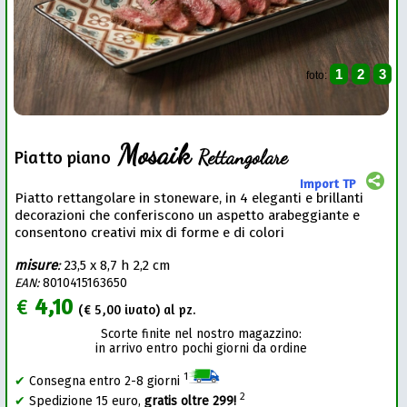
1
2
3
foto:
Mosaik
Rettangolare
Piatto piano
Import TP
Piatto rettangolare in stoneware, in 4 eleganti e brillanti
decorazioni che conferiscono un aspetto arabeggiante e
consentono creativi mix di forme e di colori
misure
:
23,5 x 8,7 h 2,2 cm
EAN:
8010415163650
€
4,10
(€
5,00
ivato) al pz.
Scorte finite nel nostro magazzino:
in arrivo entro pochi giorni da ordine
1
✔
Consegna entro 2-8 giorni
2
✔
Spedizione 15 euro,
gratis oltre 299!