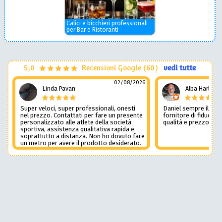
Calici e bicchieri professionali
per Bar e Ristoranti
5,0
Recensioni Google (60)
vedi tutte
02/08/2026
Linda Pavan
Alba Harley
Super veloci, super professionali, onesti
Daniel sempre il num
nel prezzo. Contattati per fare un presente
fornitore di fiducia c
personalizzato alle atlete della società
qualità e prezzo non
sportiva, assistenza qualitativa rapida e
soprattutto a distanza. Non ho dovuto fare
un metro per avere il prodotto desiderato.
Una assistenza del genere è rara e
preziosa. Credo li contatterò ancora in
futuro