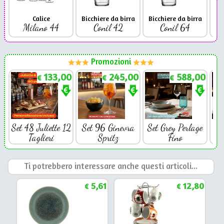
Calice
Bicchiere da birra
Bicchiere da birra
Milano 44
Conil 42
Conil 64
Promozioni
133,00
245,00
588,00
€
€
€
Set 48 Juliette 12
Set 96 Ginevra
Set Grey Perlage
Se
Taglieri
Spritz
Fino
Ti potrebbero interessare anche questi articoli...
5,61
12,80
€
€