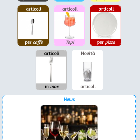
articoli
articoli
articoli
per
caffè
Top!
per
pizza
articoli
Novità
in
inox
articoli
News