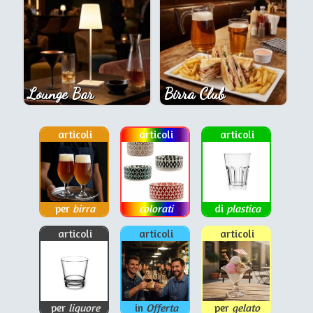
Lounge Bar
Birra Club
articoli
articoli
articoli
per
birra
colorati
di
plastica
articoli
articoli
articoli
per
liquore
in
Offerta
per
gelato