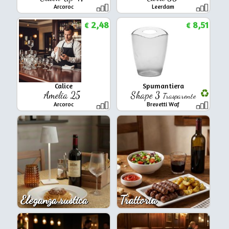
Arcoroc
Leerdam
2,48
8,51
€
€
Calice
Spumantiera
Amelia 25
Shape 3
Trasparente
Arcoroc
Brevetti Waf
Eleganza rustica
Trattoria