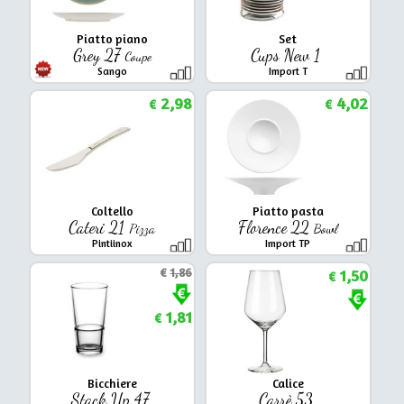
Piatto piano
Set
Grey 27
Cups New 1
Coupe
Sango
Import T
2,98
4,02
€
€
Coltello
Piatto pasta
Cateri 21
Florence 22
Pizza
Bowl
Pintiinox
Import TP
€
1,86
1,50
€
1,81
€
Bicchiere
Calice
Stack Up 47
Carrè 53