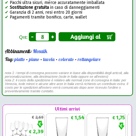
✔
Pacchi ultra sicuri, merce accuratamente imballata
✔
Sostituzione gratuita
in caso di danneggiamenti
✔
Garanzia di 2 anni, resi entro 20 giorni
✔
Pagamenti tramite bonifico, carte, wallet
-
+
Aggiungi al
Qnt:
Abbinamenti:
Mosaik
Tag:
piatto
•
piano
•
tavola
•
colorato
•
rettangolare
nota 1: i tempi di consegna possono variare in base alla disponibilità degli articoli, alla
personalizzazione, alla destinazione (isole in Italia oppure se all'estero)
nota 2: il costo della spedizione è relativo alle normali zone di consegna in italia: per
Venezia, isole minori e alcune altre aree in Italia verrà richiesto un contributo extra. Il
costo per le spedizioni all'estero verrà comunicato dopo aver ricevuto l'ordine o
preventivamente tramite contatto.
Ultimi arrivi
1,54
1,75
€
2,69
€
€
2,39
€