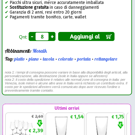
✔
Pacchi ultra sicuri, merce accuratamente imballata
✔
Sostituzione gratuita
in caso di danneggiamenti
✔
Garanzia di 2 anni, resi entro 20 giorni
✔
Pagamenti tramite bonifico, carte, wallet
-
+
Aggiungi al
Qnt:
Abbinamenti:
Mosaik
Tag:
piatto
•
piano
•
tavola
•
colorato
•
portata
•
rettangolare
nota 1: i tempi di consegna possono variare in base alla disponibilità degli articoli, alla
personalizzazione, alla destinazione (isole in Italia oppure se all'estero)
nota 2: il costo della spedizione è relativo alle normali zone di consegna in italia: per
Venezia, isole minori e alcune altre aree in Italia verrà richiesto un contributo extra. Il
costo per le spedizioni all'estero verrà comunicato dopo aver ricevuto l'ordine o
preventivamente tramite contatto.
Ultimi arrivi
1,54
1,75
€
2,69
€
€
2,39
€