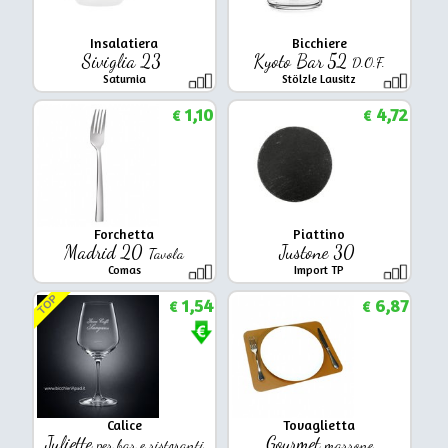
Insalatiera
Bicchiere
Siviglia 23
Kyoto Bar 52
D.O.F.
Saturnia
Stölzle Lausitz
1,10
4,72
€
€
Forchetta
Piattino
Madrid 20
Justone 30
Tavola
Comas
Import TP
TOP
1,54
6,87
€
€
Calice
Tovaglietta
Juliette
Gourmet
per bar e ristoranti
marrone