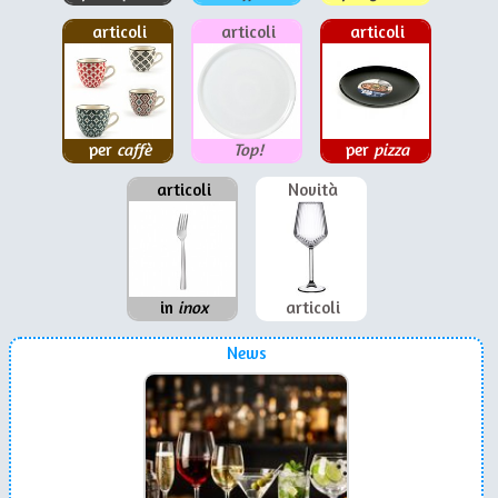
articoli
articoli
articoli
per
caffè
Top!
per
pizza
articoli
Novità
in
inox
articoli
News