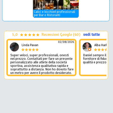
Calici e bicchieri professionali
per Bar e Ristoranti
5,0
Recensioni Google (60)
vedi tutte
02/08/2026
Linda Pavan
Alba Harley
Super veloci, super professionali, onesti
Daniel sempre il num
nel prezzo. Contattati per fare un presente
fornitore di fiducia c
personalizzato alle atlete della società
qualità e prezzo non
sportiva, assistenza qualitativa rapida e
soprattutto a distanza. Non ho dovuto fare
un metro per avere il prodotto desiderato.
Una assistenza del genere è rara e
preziosa. Credo li contatterò ancora in
futuro