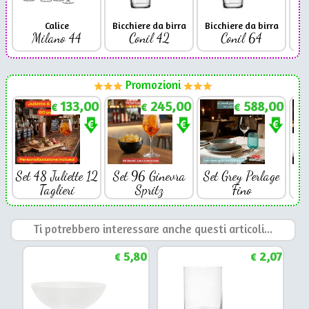
Calice
Bicchiere da birra
Bicchiere da birra
Milano 44
Conil 42
Conil 64
Promozioni
133,00
245,00
588,00
€
€
€
Set 48 Juliette 12
Set 96 Ginevra
Set Grey Perlage
Se
Taglieri
Spritz
Fino
Ti potrebbero interessare anche questi articoli...
5,80
2,07
€
€