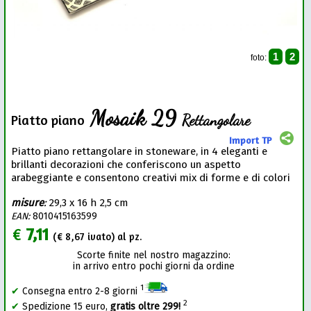
1
2
foto:
Mosaik 29
Rettangolare
Piatto piano
Import TP
Piatto piano rettangolare in stoneware, in 4 eleganti e
brillanti decorazioni che conferiscono un aspetto
arabeggiante e consentono creativi mix di forme e di colori
misure
:
29,3 x 16 h 2,5 cm
EAN:
8010415163599
€
7,11
(€
8,67
ivato) al pz.
Scorte finite nel nostro magazzino:
in arrivo entro pochi giorni da ordine
1
✔
Consegna entro 2-8 giorni
2
✔
Spedizione 15 euro,
gratis oltre 299!