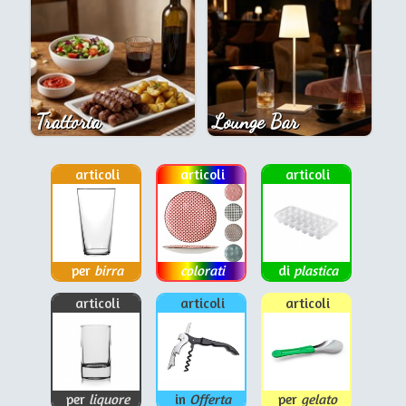
Trattoria
Lounge Bar
articoli
articoli
articoli
per
birra
colorati
di
plastica
articoli
articoli
articoli
per
liquore
in
Offerta
per
gelato