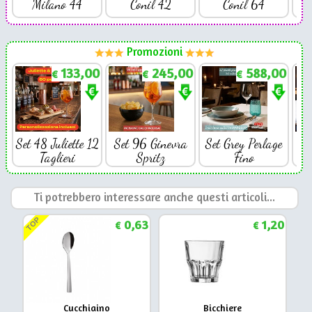
Milano 44
Conil 42
Conil 64
Promozioni
133,00
245,00
588,00
€
€
€
Set 48 Juliette 12
Set 96 Ginevra
Set Grey Perlage
Se
Taglieri
Spritz
Fino
Ti potrebbero interessare anche questi articoli...
TOP
0,63
1,20
€
€
Cucchiaino
Bicchiere