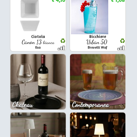
€
€
Ciotola
Bicchiere
Canon 13
Urban 50
bianca
Ilsa
Brevetti Waf
Chateau
Contemporanea