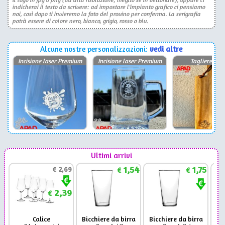
indicherai il testo da scrivere: ad impostare l'impianto grafico ci pensiamo
noi, così dopo ti invieremo la foto del provino per conferma. La serigrafia
potrà essere di colore nero, bianco, grigio, rosso o blu.
Alcune nostre personalizzazioni:
vedi altre
Incisione laser Premium
Incisione laser Premium
Tagliere inci
Ultimi arrivi
1,54
1,75
€
2,69
€
€
2,39
€
Calice
Bicchiere da birra
Bicchiere da birra