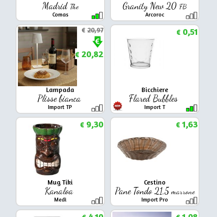
Madrid
Granity New 20
The
FB
Comas
Arcoroc
€
20,97
0,51
€
20,82
€
Lampada
Bicchiere
Plisse bianca
Flared Bubbles
Import TP
Import T
9,30
1,63
€
€
Mug Tiki
Cestino
Kanaloa
Pane Tondo 21,5
marrone
Medi
Import Pro
4,10
1,08