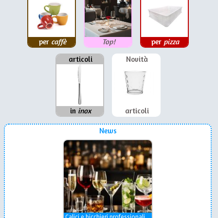
per
caffè
Top!
per
pizza
articoli
Novità
in
inox
articoli
News
Calici e bicchieri professionali