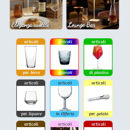
Eleganza rustica
Lounge Bar
articoli
articoli
articoli
per
birra
colorati
di
plastica
articoli
articoli
articoli
per
liquore
in
Offerta
per
gelato
articoli
articoli
articoli