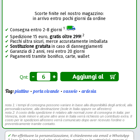
Scorte finite nel nostro magazzino:
in arrivo entro pochi giorni da ordine
1
✔
Consegna entro 2-8 giorni
2
✔
Spedizione 15 euro,
gratis oltre 299!
✔
Pacchi ultra sicuri, merce accuratamente imballata
✔
Sostituzione gratuita
in caso di danneggiamenti
✔
Garanzia di 2 anni, resi entro 20 giorni
✔
Pagamenti tramite bonifico, carte, wallet
-
+
Aggiungi al
Qnt:
Tag:
piattino
•
porta vivande
•
vassoio
•
ardesia
nota 1: i tempi di consegna possono variare in base alla disponibilità degli articoli, alla
personalizzazione, alla destinazione (isole in Italia oppure se all'estero)
nota 2: il costo della spedizione è relativo alle normali zone di consegna in italia: per
Venezia, isole minori e alcune altre aree in Italia verrà richiesto un contributo extra. Il
costo per le spedizioni all'estero verrà comunicato dopo aver ricevuto l'ordine o
preventivamente tramite contatto.
✓
Per effettuare la personalizzazione, ti chiederemo via email o WhatsApp
il logo in jpg o png (ad alta risoluzione, meglio se in vettoriale), oppure ci