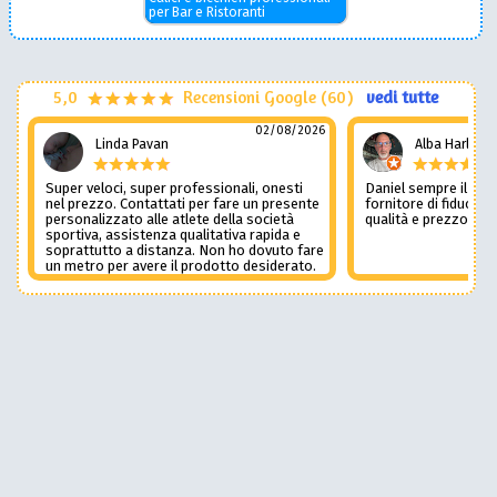
per Bar e Ristoranti
5,0
Recensioni Google (60)
vedi tutte
02/08/2026
Linda Pavan
Alba Harley
Super veloci, super professionali, onesti
Daniel sempre il num
nel prezzo. Contattati per fare un presente
fornitore di fiducia c
personalizzato alle atlete della società
qualità e prezzo non
sportiva, assistenza qualitativa rapida e
soprattutto a distanza. Non ho dovuto fare
un metro per avere il prodotto desiderato.
Una assistenza del genere è rara e
preziosa. Credo li contatterò ancora in
futuro