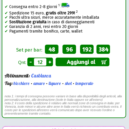
1
✔
Consegna entro 2-8 giorni
2
✔
Spedizione 15 euro,
gratis oltre 299!
✔
Pacchi ultra sicuri, merce accuratamente imballata
✔
Sostituzione gratuita
in caso di danneggiamenti
✔
Garanzia di 2 anni, resi entro 20 giorni
✔
Pagamenti tramite bonifico, carte, wallet
48
96
192
384
Set per bar:
-
+
Aggiungi al
Qnt:
Abbinamenti:
Casblanca
Tag:
bicchiere
•
amaro
•
liquore
•
shot
•
temperato
nota 1: i tempi di consegna possono variare in base alla disponibilità degli articoli, alla
personalizzazione, alla destinazione (isole in Italia oppure se all'estero)
nota 2: il costo della spedizione è relativo alle normali zone di consegna in italia: per
Venezia, isole minori e alcune altre aree in Italia verrà richiesto un contributo extra. Il
costo per le spedizioni all'estero verrà comunicato dopo aver ricevuto l'ordine o
preventivamente tramite contatto.