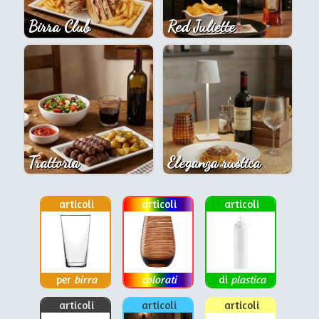
Birra Club
Red Juliette
Trattoria
Eleganza rustica
articoli
articoli
articoli
per
birra
colorati
di
plastica
articoli
articoli
articoli