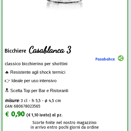
Casablanca 3
Bicchiere
Pasabahce
classico bicchierino per shottini
🔥 Resistente agli shock termici
👉 Ideale per uso intensivo
🔝 Scelta Top per Bar e Ristoranti
misure
:
3 cl - h 5,5 - ø 4,5 cm
EAN:
680678023565
€
0,90
(€
1,10
ivato) al pz.
Scorte finite nel nostro magazzino:
in arrivo entro pochi giorni da ordine