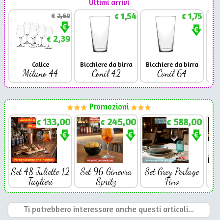
Ultimi arrivi
1,54
1,75
€
2,69
€
€
2,39
€
Calice
Bicchiere da birra
Bicchiere da birra
Milano 44
Conil 42
Conil 64
Promozioni
133,00
245,00
588,00
€
€
€
Set 48 Juliette 12
Set 96 Ginevra
Set Grey Perlage
Se
Taglieri
Spritz
Fino
Ti potrebbero interessare anche questi articoli...