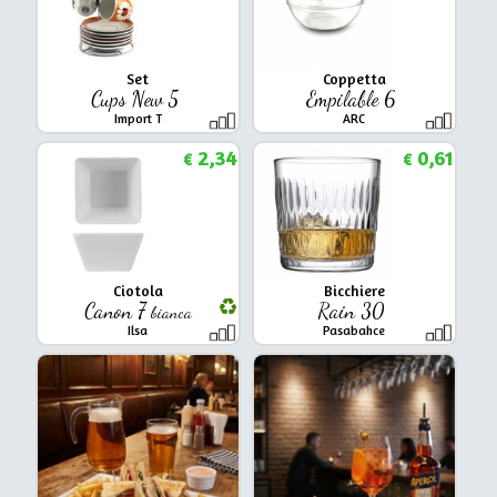
Set
Coppetta
Cups New 5
Empilable 6
Import T
ARC
2,34
0,61
€
€
Ciotola
Bicchiere
Canon 7
Rain 30
bianca
Ilsa
Pasabahce