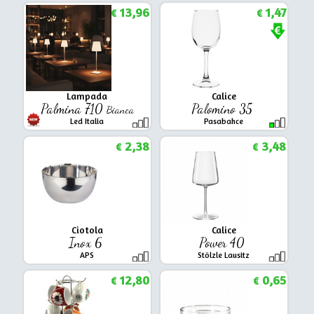
13,96
1,47
€
€
Lampada
Calice
Palmina 710
Palomino 35
Bianca
Led Italia
Pasabahce
2,38
3,48
€
€
Ciotola
Calice
Inox 6
Power 40
APS
Stölzle Lausitz
12,80
0,65
€
€