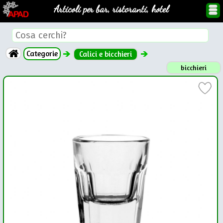
Articoli per bar, ristoranti, hotel
Categorie
Calici e bicchieri
bicchieri