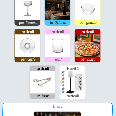
per
liquore
in
Offerta
per
gelato
articoli
articoli
articoli
per
caffè
Top!
per
pizza
articoli
Novità
in
inox
articoli
News