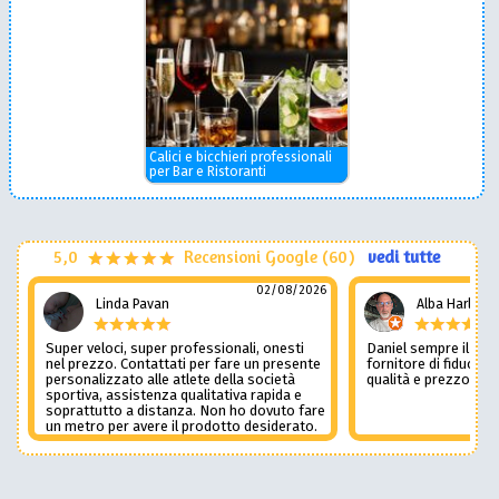
Calici e bicchieri professionali
per Bar e Ristoranti
5,0
Recensioni Google (60)
vedi tutte
02/08/2026
Linda Pavan
Alba Harley
Super veloci, super professionali, onesti
Daniel sempre il num
nel prezzo. Contattati per fare un presente
fornitore di fiducia c
personalizzato alle atlete della società
qualità e prezzo non
sportiva, assistenza qualitativa rapida e
soprattutto a distanza. Non ho dovuto fare
un metro per avere il prodotto desiderato.
Una assistenza del genere è rara e
preziosa. Credo li contatterò ancora in
futuro