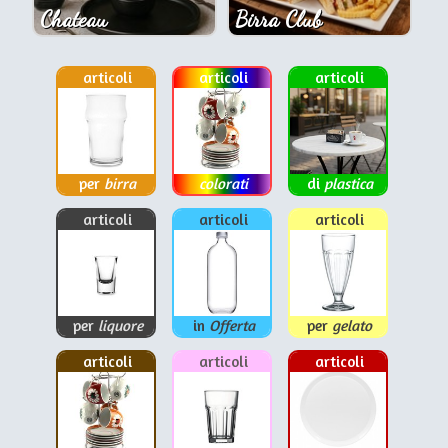
Chateau
Birra Club
articoli
articoli
articoli
per
birra
colorati
di
plastica
articoli
articoli
articoli
per
liquore
in
Offerta
per
gelato
articoli
articoli
articoli