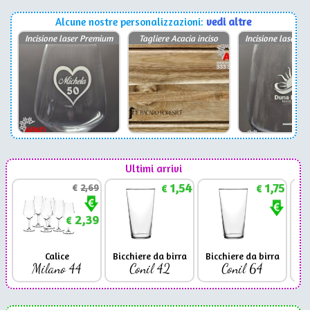
Alcune nostre personalizzazioni:
vedi altre
Incisione laser Premium
Tagliere Acacia inciso
Incisione laser P
Ultimi arrivi
1,54
1,75
€
2,69
€
€
2,39
€
Calice
Bicchiere da birra
Bicchiere da birra
Milano 44
Conil 42
Conil 64