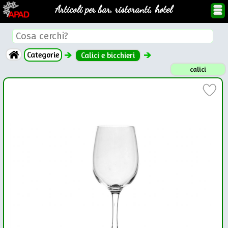
Articoli per bar, ristoranti, hotel
Categorie
Calici e bicchieri
calici