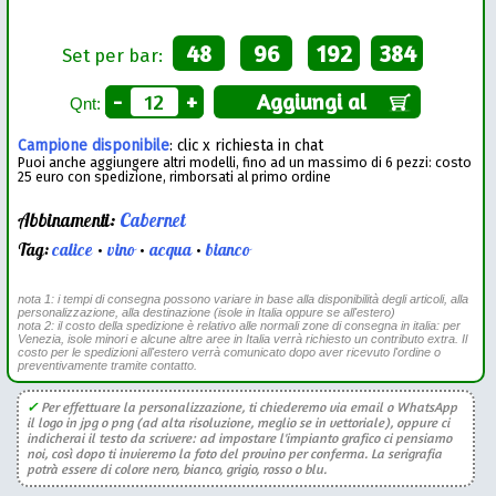
48
96
192
384
Set per bar:
-
+
Aggiungi al
Qnt:
Campione disponibile
: clic x richiesta in chat
Puoi anche aggiungere altri modelli, fino ad un massimo di 6 pezzi: costo
25 euro con spedizione, rimborsati al primo ordine
Abbinamenti:
Cabernet
Tag:
calice
•
vino
•
acqua
•
bianco
nota 1: i tempi di consegna possono variare in base alla disponibilità degli articoli, alla
personalizzazione, alla destinazione (isole in Italia oppure se all'estero)
nota 2: il costo della spedizione è relativo alle normali zone di consegna in italia: per
Venezia, isole minori e alcune altre aree in Italia verrà richiesto un contributo extra. Il
costo per le spedizioni all'estero verrà comunicato dopo aver ricevuto l'ordine o
preventivamente tramite contatto.
✓
Per effettuare la personalizzazione, ti chiederemo via email o WhatsApp
il logo in jpg o png (ad alta risoluzione, meglio se in vettoriale), oppure ci
indicherai il testo da scrivere: ad impostare l'impianto grafico ci pensiamo
noi, così dopo ti invieremo la foto del provino per conferma. La serigrafia
potrà essere di colore nero, bianco, grigio, rosso o blu.