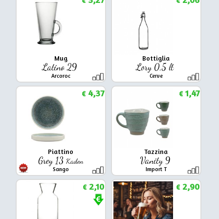
€
€
Mug
Bottiglia
Latino 29
Lory 0,5 lt
Arcoroc
Cerve
4,37
1,47
€
€
Piattino
Tazzina
Grey 13
Vanity 9
Kaden
Sango
Import T
2,10
2,90
€
€