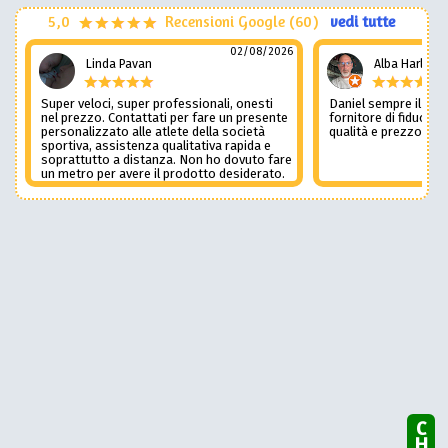
5,0
Recensioni Google (60)
vedi tutte
02/08/2026
Linda Pavan
Alba Harley
Super veloci, super professionali, onesti
Daniel sempre il num
nel prezzo. Contattati per fare un presente
fornitore di fiducia c
personalizzato alle atlete della società
qualità e prezzo non
sportiva, assistenza qualitativa rapida e
soprattutto a distanza. Non ho dovuto fare
un metro per avere il prodotto desiderato.
Una assistenza del genere è rara e
preziosa. Credo li contatterò ancora in
futuro