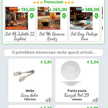
Promozioni
133,00
245,00
588,00
€
€
€
Set 48 Juliette 12
Set 96 Ginevra
Set Grey Perlage
Se
Taglieri
Spritz
Fino
Ti potrebbero interessare anche questi articoli...
2,61
5,34
€
€
Molla
Piatto pasta
Easy dolce
Kaszub Hel 29
Pinti Inox
Lubiana
3,27
2,06