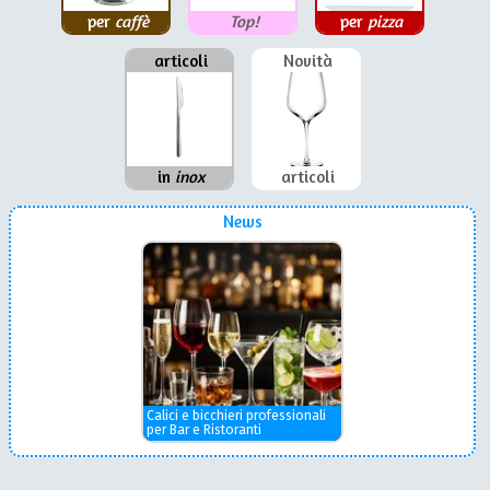
per
caffè
Top!
per
pizza
articoli
Novità
in
inox
articoli
News
Calici e bicchieri professionali
per Bar e Ristoranti