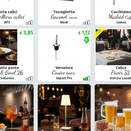
orta calici
Tovaglietta
Cucchiaino
elliera calici
Gourmet
Madrid
rosso
Caf
APS
Medi
Comas
TOP
3,85
1,12
€
€
atto pasta
Versatore
Calice
li Bowl 26
Conico inox
Power 5
Saturnia
Import Pro
Stölzle Lausi