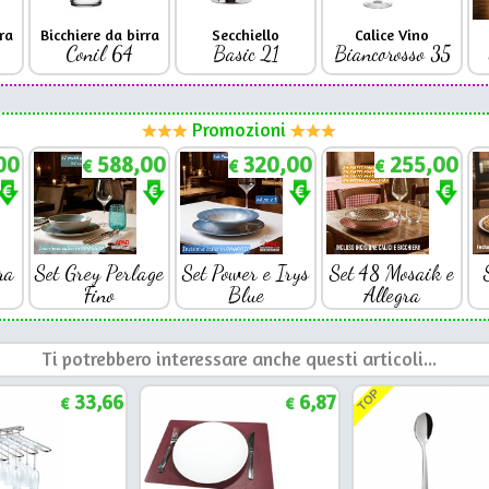
ra
Bicchiere da birra
Secchiello
Calice Vino
Conil 64
Basic 21
Biancorosso 35
Promozioni
00
588,00
320,00
255,00
€
€
€
ra
Set Grey Perlage
Set Power e Irys
Set 48 Mosaik e
Fino
Blue
Allegra
Ti potrebbero interessare anche questi articoli...
TOP
33,66
6,87
€
€