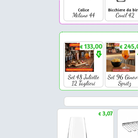
Calice
Bicchiere da bir
Milano 44
Conil 42
133,00
245,
€
€
Set 48 Juliette
Set 96 Ginev
12 Taglieri
Spritz
3,07
€