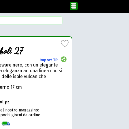
boli 27
Import TP
neware nero, con un elegante
 eleganza ad una linea che si
ri delle isole vulcaniche
terno 17 cm
al pz.
nel nostro magazzino:
 pochi giorni da ordine
1