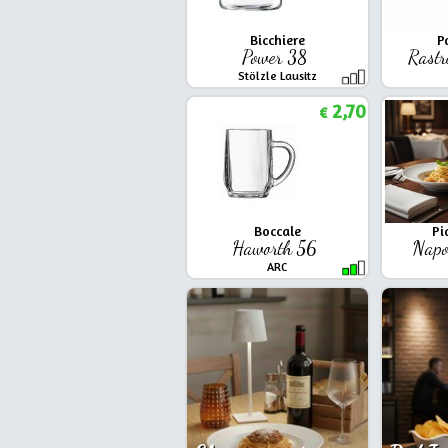
Bicchiere
P
Power 38
Rastr
Stölzle Lausitz
2,70
€
Boccale
Pi
Haworth 56
Napo
ARC