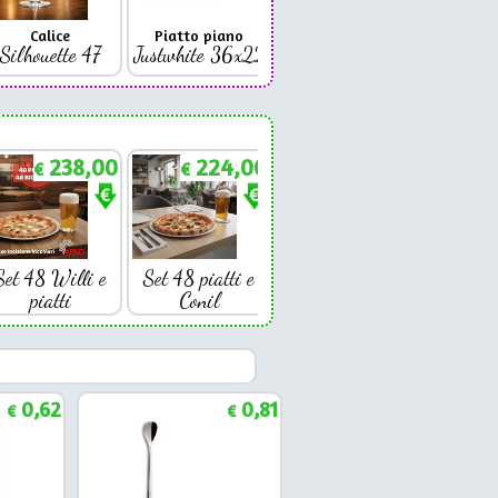
Calice
Piatto piano
Bicchiere
Bicc
Silhouette 47
Justwhite 36x22
Premium 42
Coniq
238,00
224,00
€
€
Set 48 Willi e
Set 48 piatti e
piatti
Conil
0,62
0,81
€
€