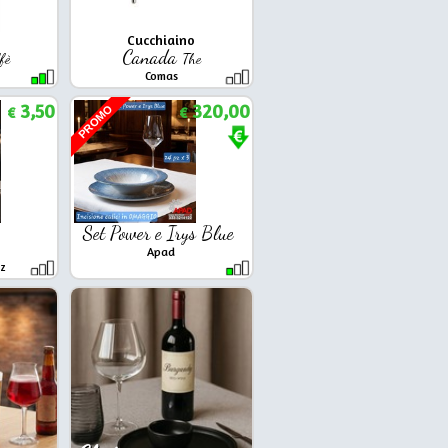
Cucchiaino
Canada
fè
The
Comas
3,50
320,00
PROMO
€
€
Set Power e Irys Blue
2
Apad
tz