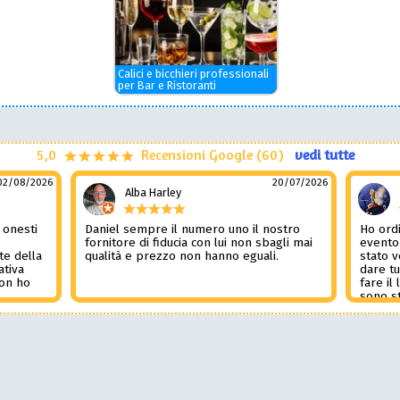
Calici e bicchieri professionali
per Bar e Ristoranti
5,0
Recensioni Google (60)
vedi tutte
02/08/2026
20/07/2026
Alba Harley
 onesti
Daniel sempre il numero uno il nostro
Ho ordi
n
fornitore di fiducia con lui non sbagli mai
evento
te della
qualità e prezzo non hanno eguali.
stato 
ativa
dare tu
Non ho
fare il
l
sono st
nza del
tutto i
i
Non pub
sorpre
la rec
Potessi
Daniel 