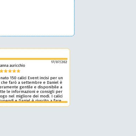
17/07/2026
anna auricchio
silvio pozzobon
nato 150 calici Event incisi per un
Daniel è fantastico! 🙌 Ci ha r
 che farò a settembre e Daniel è
bellissimi bicchieri personaliz
veramente gentile e disponibile a
nostro marchio, oltre a taglie
tte le informazioni e consigli per
ottima qualità. 🪵🍷 Lavora d
 logo nel migliore dei modi. I calici
benissimo, è super veloce ⚡ 
upendi e Daniel è riuscito a fare
onestissimi e molto competiti
n pochissimi giorni accontentandomi.
professionista che consiglia
blico le foto perché voglio sia una
assolutamente! 🔝✨
sa per i partecipanti ma aggiornerò
ensione appena passato l’evento.
 dare 10 stelle lo farei. Grazie
e alla prossima