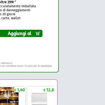
2
oltre 299!
accuratamente imballata
so di danneggiamenti
o 20 giorni
 carte, wallet
Aggiungi al
 all'estero)
to un contributo extra. Il costo per le spedizioni
1,40
12,86
1,88
€
€
€