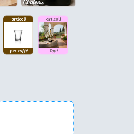
Chateau
articoli
articoli
per
caffè
Top!