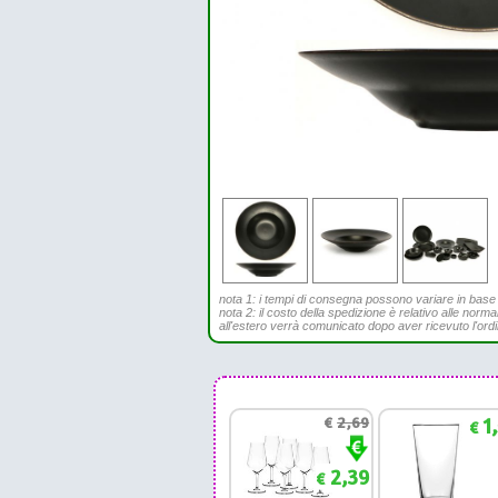
nota 1: i tempi di consegna possono variare in base all
nota 2: il costo della spedizione è relativo alle norma
all'estero verrà comunicato dopo aver ricevuto l'ord
€
2,69
1
€
2,39
€