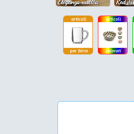
Eleganza rustica
Red Jul
articoli
articoli
per
birra
colorati