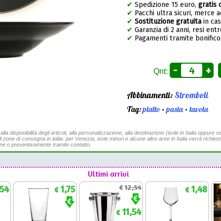
✔
Spedizione 15 euro,
gratis 
✔
Pacchi ultra sicuri, merce 
✔
Sostituzione gratuita
in ca
✔
Garanzia di 2 anni, resi entr
✔
Pagamenti tramite bonifico,
-
+
Qnt:
Abbinamenti:
Stromboli
Tag:
piatto
•
pasta
•
tavola
a disponibilità degli articoli, alla personalizzazione, alla destinazione (isole in Italia oppure se
li zone di consegna in italia: per Venezia, isole minori e alcune altre aree in Italia verrà richies
ine o preventivamente tramite contatto.
Ultimi arrivi
,54
1,75
€
12,54
1,48
€
€
11,54
€