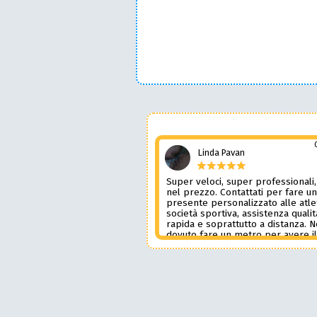
Linda Pavan
Super veloci, super professionali,
nel prezzo. Contattati per fare u
presente personalizzato alle atle
società sportiva, assistenza qualit
rapida e soprattutto a distanza. 
dovuto fare un metro per avere i
prodotto desiderato. Una assiste
genere è rara e preziosa. Credo l
contatterò ancora in futuro