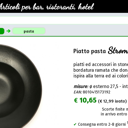
Articoli per bar, ristoranti, hotel
pasta
Strom
Piatto pasta
piatti ed accessori in sto
bordatura ramata che dona
ispira alla terra ed ai colo
misure
:
ø esterno 27,5 - in
EAN:
8010415173192
€
10,65
(€
12,99
ivato) 
Scorte finite 
in arrivo entro
✔
Consegna entro 2-8 giorni