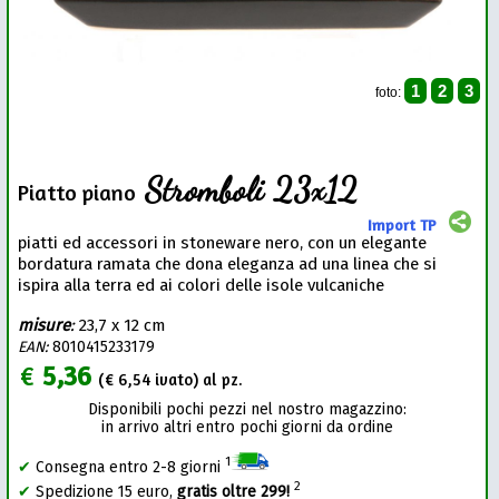
1
2
3
foto:
Stromboli 23x12
Piatto piano
Import TP
piatti ed accessori in stoneware nero, con un elegante
bordatura ramata che dona eleganza ad una linea che si
ispira alla terra ed ai colori delle isole vulcaniche
misure
:
23,7 x 12 cm
EAN:
8010415233179
€
5,36
(€
6,54
ivato) al pz.
Disponibili pochi pezzi nel nostro magazzino:
in arrivo altri entro pochi giorni da ordine
1
✔
Consegna entro 2-8 giorni
2
✔
Spedizione 15 euro,
gratis oltre 299!