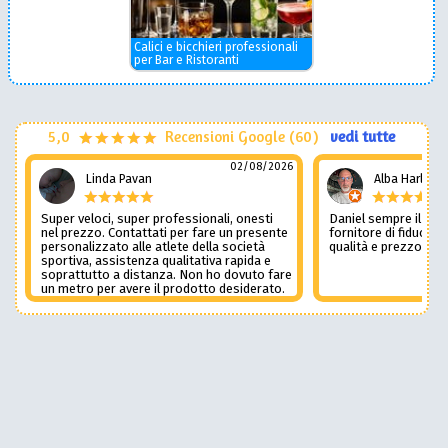
Calici e bicchieri professionali
per Bar e Ristoranti
5,0
Recensioni Google (60)
vedi tutte
02/08/2026
Linda Pavan
Alba Harley
Super veloci, super professionali, onesti
Daniel sempre il num
nel prezzo. Contattati per fare un presente
fornitore di fiducia c
personalizzato alle atlete della società
qualità e prezzo non
sportiva, assistenza qualitativa rapida e
soprattutto a distanza. Non ho dovuto fare
un metro per avere il prodotto desiderato.
Una assistenza del genere è rara e
preziosa. Credo li contatterò ancora in
futuro