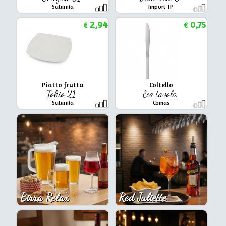
Saturnia
Import TP
2,94
0,75
€
€
Piatto frutta
Coltello
Tokio 21
Eco tavola
Saturnia
Comas
Birra Relax
Red Juliette