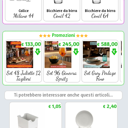
Calice
Bicchiere da birra
Bicchiere da birra
Milano 44
Conil 42
Conil 64
Promozioni
133,00
245,00
588,00
€
€
€
Set 48 Juliette 12
Set 96 Ginevra
Set Grey Perlage
Se
Taglieri
Spritz
Fino
Ti potrebbero interessare anche questi articoli...
1,05
2,40
€
€