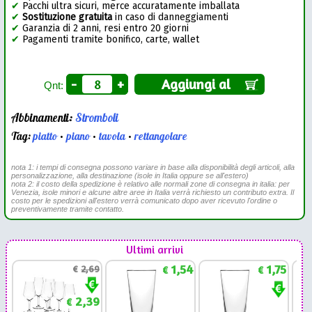
✔
Pacchi ultra sicuri, merce accuratamente imballata
✔
Sostituzione gratuita
in caso di danneggiamenti
✔
Garanzia di 2 anni, resi entro 20 giorni
✔
Pagamenti tramite bonifico, carte, wallet
-
+
Aggiungi al
Qnt:
Abbinamenti:
Stromboli
Tag:
piatto
•
piano
•
tavola
•
rettangolare
nota 1: i tempi di consegna possono variare in base alla disponibilità degli articoli, alla
personalizzazione, alla destinazione (isole in Italia oppure se all'estero)
nota 2: il costo della spedizione è relativo alle normali zone di consegna in italia: per
Venezia, isole minori e alcune altre aree in Italia verrà richiesto un contributo extra. Il
costo per le spedizioni all'estero verrà comunicato dopo aver ricevuto l'ordine o
preventivamente tramite contatto.
Ultimi arrivi
1,54
1,75
€
2,69
€
€
2,39
€