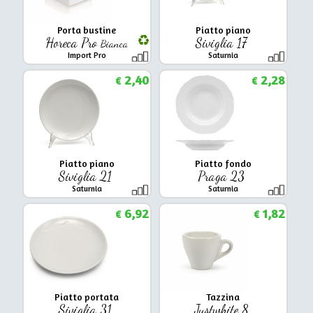
Porta bustine
Piatto piano
Horeca Pro
Siviglia 17
Bianca
Import Pro
Saturnia
2,40
2,28
€
€
Piatto piano
Piatto fondo
Siviglia 21
Praga 23
Saturnia
Saturnia
6,92
1,82
€
€
Piatto portata
Tazzina
Siviglia 31
Justwhite 8