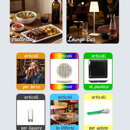
Trattoria
Lounge Bar
articoli
articoli
articoli
per
birra
colorati
di
plastica
articoli
articoli
articoli
per
liquore
in
Offerta
per
gelato