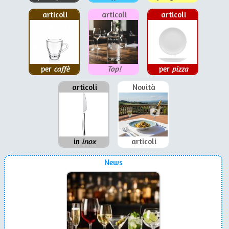
articoli
articoli
articoli
per
caffè
Top!
per
pizza
articoli
Novità
in
inox
articoli
News