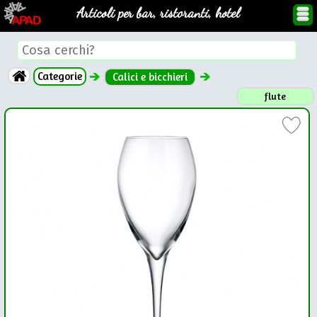
Articoli per bar, ristoranti, hotel
Categorie
Calici e bicchieri
flute