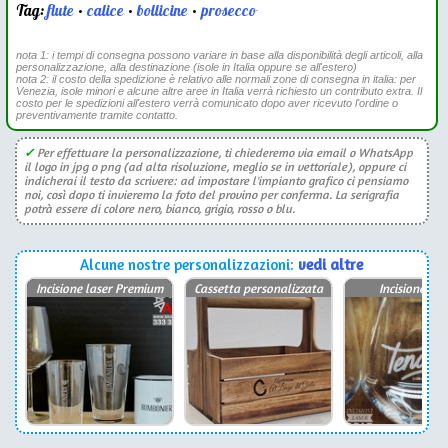
Tag:
flute
•
calice
•
bollicine
•
prosecco
nota 1: i tempi di consegna possono variare in base alla disponibilità degli articoli, alla
personalizzazione, alla destinazione (isole in Italia oppure se all'estero)
nota 2: il costo della spedizione è relativo alle normali zone di consegna in italia: per
Venezia, isole minori e alcune altre aree in Italia verrà richiesto un contributo extra. Il
costo per le spedizioni all'estero verrà comunicato dopo aver ricevuto l'ordine o
preventivamente tramite contatto.
✓
Per effettuare la personalizzazione, ti chiederemo via email o WhatsApp
il logo in jpg o png (ad alta risoluzione, meglio se in vettoriale), oppure ci
indicherai il testo da scrivere: ad impostare l'impianto grafico ci pensiamo
noi, così dopo ti invieremo la foto del provino per conferma. La serigrafia
potrà essere di colore nero, bianco, grigio, rosso o blu.
Alcune nostre personalizzazioni:
vedi altre
Incisione laser Premium
Cassetta personalizzata
Incisione las