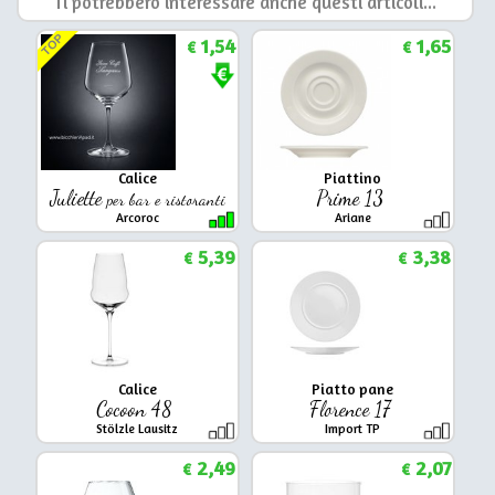
Ti potrebbero interessare anche questi articoli...
TOP
1,54
1,65
€
€
Calice
Piattino
Juliette
Prime 13
per bar e ristoranti
Arcoroc
Ariane
5,39
3,38
€
€
Calice
Piatto pane
Cocoon 48
Florence 17
Stölzle Lausitz
Import TP
2,49
2,07
€
€