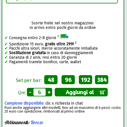
Scorte finite nel nostro magazzino:
in arrivo entro pochi giorni da ordine
1
✔
Consegna entro 2-8 giorni
2
✔
Spedizione 15 euro,
gratis oltre 299!
✔
Pacchi ultra sicuri, merce accuratamente imballata
✔
Sostituzione gratuita
in caso di danneggiamenti
✔
Garanzia di 2 anni, resi entro 20 giorni
✔
Pagamenti tramite bonifico, carte, wallet
48
96
192
384
Set per bar:
-
+
Aggiungi al
Qnt:
Campione disponibile
: clic x richiesta in chat
Puoi anche aggiungere altri modelli, fino ad un massimo di 6 pezzi: costo
25 euro con spedizione, rimborsati al primo ordine
Abbinamenti:
Breeze