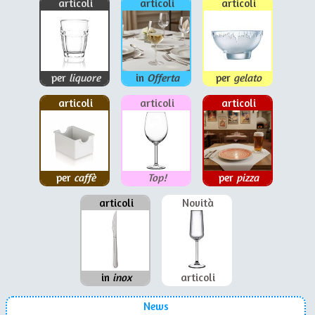
articoli
articoli
articoli
per
liquore
in
Offerta
per
gelato
articoli
articoli
articoli
per
caffè
Top!
per
pizza
articoli
Novità
in
inox
articoli
News