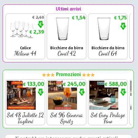
Ultimi arrivi
1,54
1,75
€
2,69
€
€
2,39
€
Calice
Bicchiere da birra
Bicchiere da birra
Milano 44
Conil 42
Conil 64
Promozioni
133,00
245,00
588,00
€
€
€
Set 48 Juliette 12
Set 96 Ginevra
Set Grey Perlage
Se
Taglieri
Spritz
Fino