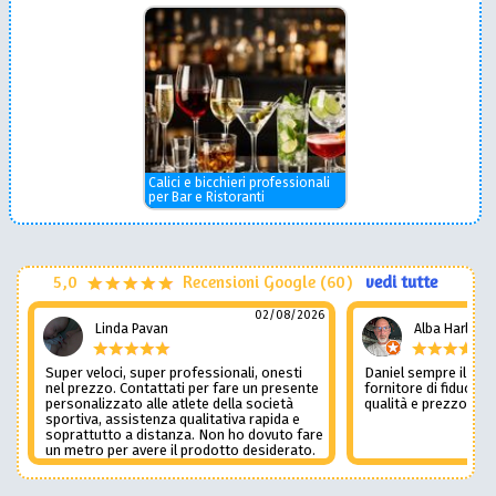
Calici e bicchieri professionali
per Bar e Ristoranti
5,0
Recensioni Google (60)
vedi tutte
02/08/2026
Linda Pavan
Alba Harley
Super veloci, super professionali, onesti
Daniel sempre il num
nel prezzo. Contattati per fare un presente
fornitore di fiducia c
personalizzato alle atlete della società
qualità e prezzo non
sportiva, assistenza qualitativa rapida e
soprattutto a distanza. Non ho dovuto fare
un metro per avere il prodotto desiderato.
Una assistenza del genere è rara e
preziosa. Credo li contatterò ancora in