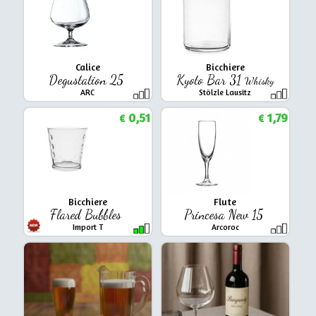
Calice
Bicchiere
Degustation 25
Kyoto Bar 31
Whisky
ARC
Stölzle Lausitz
0,51
1,79
€
€
Bicchiere
Flute
Flared Bubbles
Princesa New 15
Import T
Arcoroc