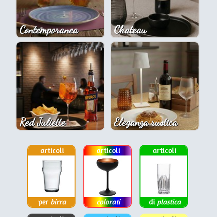
Contemporanea
Chateau
Red Juliette
Eleganza rustica
articoli
articoli
articoli
per
birra
colorati
di
plastica